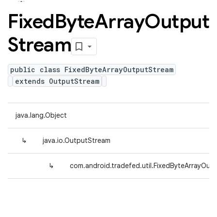
Fixed
Byte
Array
Output
Stream
public class FixedByteArrayOutputStream
extends OutputStream
java.lang.Object
↳
java.io.OutputStream
↳
com.android.tradefed.util.FixedByteArrayOut