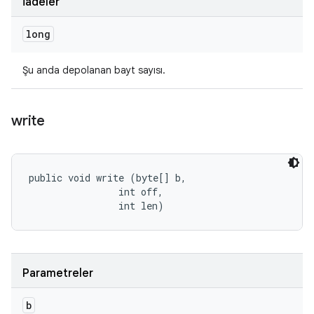
İadeler
long
Şu anda depolanan bayt sayısı.
write
public void write (byte[] b, 

                int off, 

                int len)
Parametreler
b