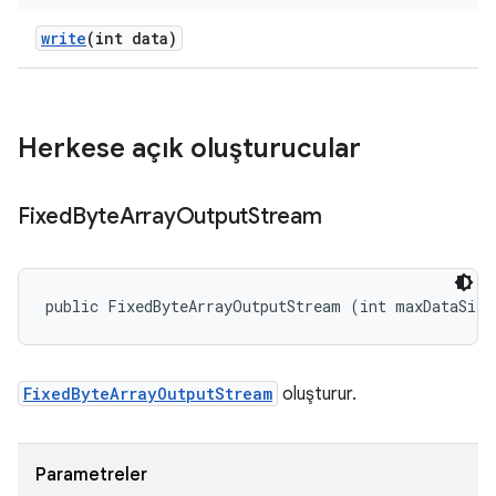
write
(int data)
Herkese açık oluşturucular
Fixed
Byte
Array
Output
Stream
public FixedByteArrayOutputStream (int maxDataSize
FixedByteArrayOutputStream
oluşturur.
Parametreler