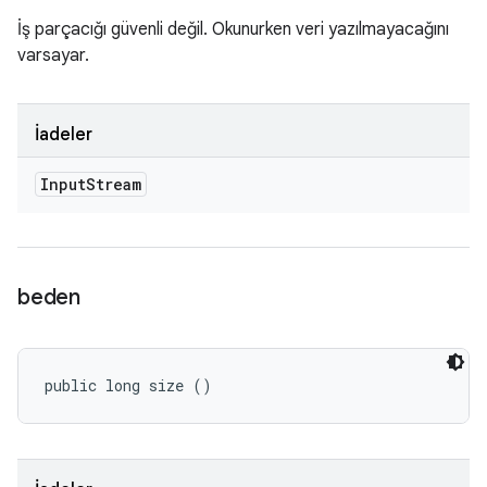
İş parçacığı güvenli değil. Okunurken veri yazılmayacağını
varsayar.
İadeler
Input
Stream
beden
public long size ()