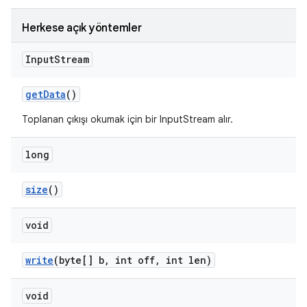
Herkese açık yöntemler
Input
Stream
get
Data
()
Toplanan çıkışı okumak için bir InputStream alır.
long
size
()
void
write
(byte[] b
,
int off
,
int len)
void