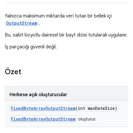
Yalnızca maksimum miktarda veri tutan bir bellek içi
OutputStream
.
Bu, sabit boyutlu dairesel bir bayt dizisi tutularak uygulanır.
İş parçacığı güvenli değil.
Özet
Herkese açık oluşturucular
Fixed
Byte
Array
Output
Stream
(int max
Data
Size)
FixedByteArrayOutputStream
oluşturur.