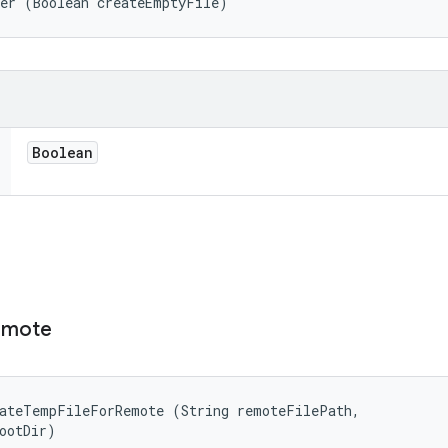
der (Boolean createEmptyFile)
Boolean
emote
ateTempFileForRemote (String remoteFilePath, 

ootDir)