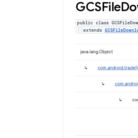
GCSFile
Do
public class GCSFileDo
extends
GCSFileDownl
java.lang.Object
↳
com.android.trade
↳
com.androi
↳
co