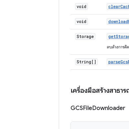
void
clear
Cac
void
download
Storage
get
Stora
ลบล้างการติดต
String[]
parse
Gcs
เครื่องมือสร้างสาธา
GCSFile
Downloader