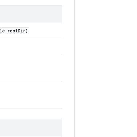
le root
Dir)