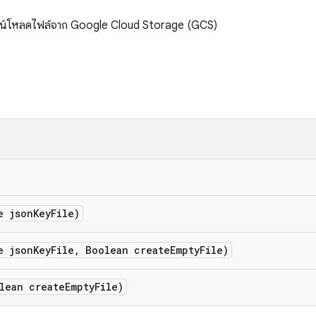
วน์โหลดไฟล์จาก Google Cloud Storage (GCS)
e json
Key
File)
e json
Key
File
,
Boolean create
Empty
File)
lean create
Empty
File)