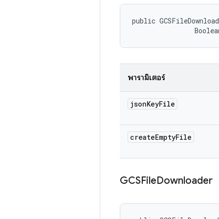
public GCSFileDownload
                Boolea
พารามิเตอร์
json
Key
File
create
Empty
File
GCSFile
Downloader