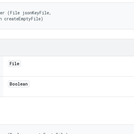
er (File jsonKeyFile, 

n createEmptyFile)
File
Boolean