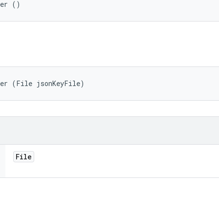
der ()
der (File jsonKeyFile)
File