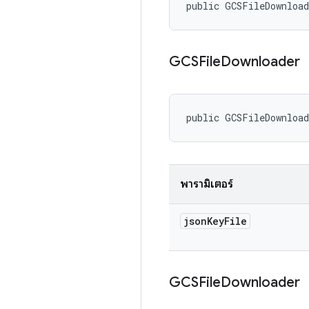
public GCSFileDownloa
GCSFile
Downloader
public GCSFileDownloa
พารามิเตอร์
json
Key
File
GCSFile
Downloader