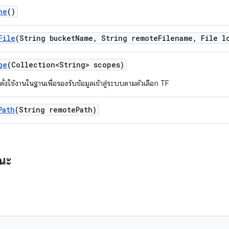
he
()
File
(String bucket
Name
,
String remote
Filename
,
File l
ge
(Collection<String> scopes)
ั้งใช้งานในฐานเพื่อรองรับข้อมูลเข้าสู่ระบบตามตัวเลือก TF
Path
(String remote
Path)
รณะ