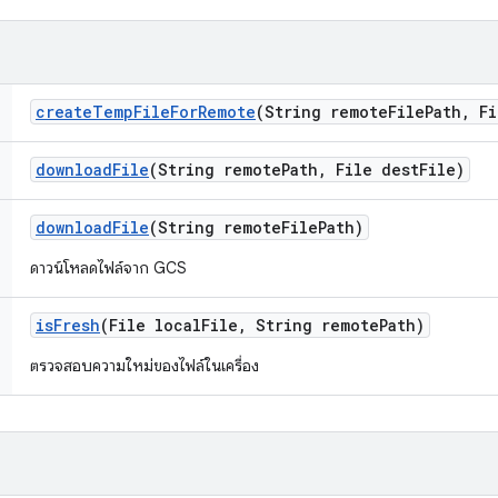
create
Temp
File
For
Remote
(String remote
File
Path
,
Fi
download
File
(String remote
Path
,
File dest
File)
download
File
(String remote
File
Path)
ดาวน์โหลดไฟล์จาก GCS
is
Fresh
(File local
File
,
String remote
Path)
ตรวจสอบความใหม่ของไฟล์ในเครื่อง