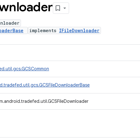
wnloader
wnloader
oaderBase
implements
IFileDownloader
fed.util.gcs.GCSCommon
d.tradefed.util.gcs.GCSFileDownloaderBase
m.android.tradefed.util.GCSFileDownloader