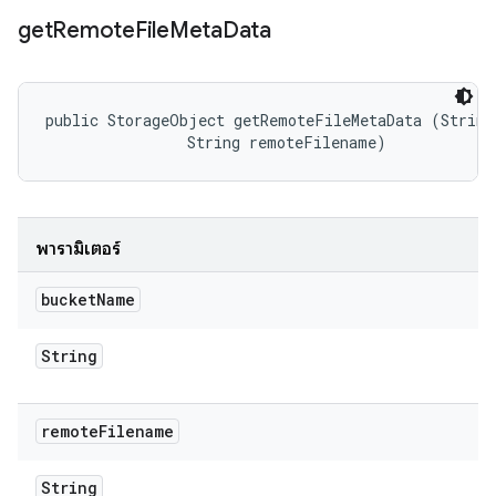
get
Remote
File
Meta
Data
public StorageObject getRemoteFileMetaData (String 
                String remoteFilename)
พารามิเตอร์
bucket
Name
String
remote
Filename
String