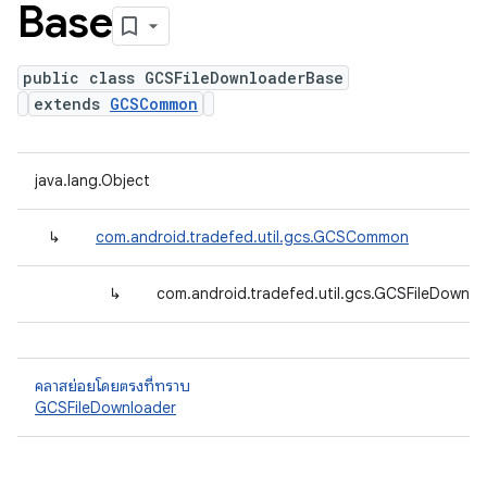
Base
public class GCSFileDownloaderBase
extends
GCSCommon
java.lang.Object
↳
com.android.tradefed.util.gcs.GCSCommon
↳
com.android.tradefed.util.gcs.GCSFileDownl
คลาสย่อยโดยตรงที่ทราบ
GCSFileDownloader