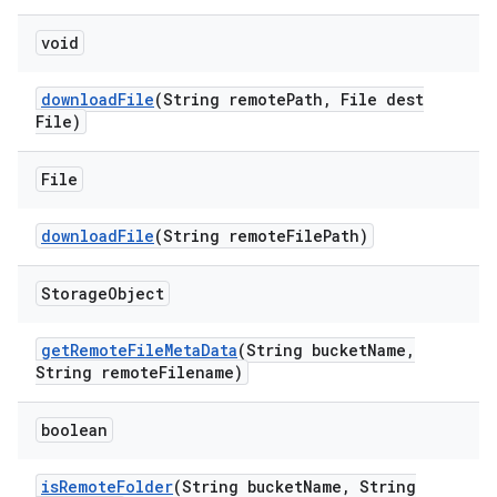
void
download
File
(String remote
Path
,
File dest
File)
File
download
File
(String remote
File
Path)
Storage
Object
get
Remote
File
Meta
Data
(String bucket
Name
,
String remote
Filename)
boolean
is
Remote
Folder
(String bucket
Name
,
String