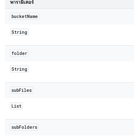
พารามิเตอร์
bucket
Name
String
folder
String
sub
Files
List
sub
Folders