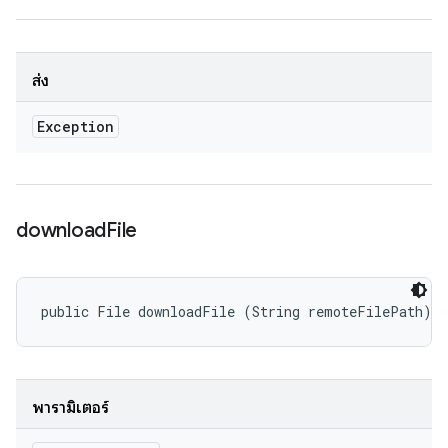
ส่ง
Exception
download
File
public File downloadFile (String remoteFilePath)
พารามิเตอร์