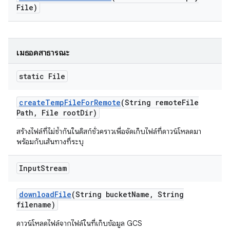
File)
เมธอดสาธารณะ
static File
create
Temp
File
For
Remote
(String remote
File
Path
,
File root
Dir)
สร้างไฟล์ที่ไม่ซ้ำกันในดิสก์ชั่วคราวเพื่อจัดเก็บไฟล์ที่ดาวน์โหลดมา
พร้อมกับเส้นทางที่ระบุ
Input
Stream
download
File
(String bucket
Name
,
String
filename)
ดาวน์โหลดไฟล์จากไฟล์ในที่เก็บข้อมูล GCS