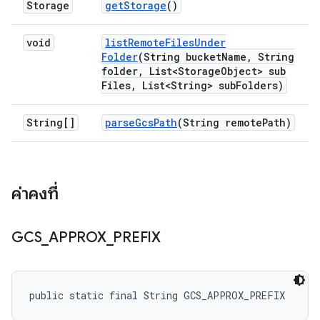
Storage
get
Storage
()
void
list
Remote
Files
Under
Folder
(String bucket
Name
,
String
folder
,
List<Storage
Object> sub
Files
,
List<String> sub
Folders)
String[]
parse
Gcs
Path
(String remote
Path)
ค่าคงที่
GCS
_
APPROX
_
PREFIX
public static final String GCS_APPROX_PREFIX