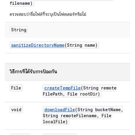
filename)
ตรวจสอบว่าชื่อไฟล์ที่ระบุเป็นโฟลเดอร์หรือไม่
String
sanitize
Directory
Name
(String name)
วิธีการที่ได้รับการป้องกัน
File
create
Temp
File
(String remote
File
Path
,
File root
Dir)
void
download
File
(String bucket
Name
,
String remote
Filename
,
File
local
File)