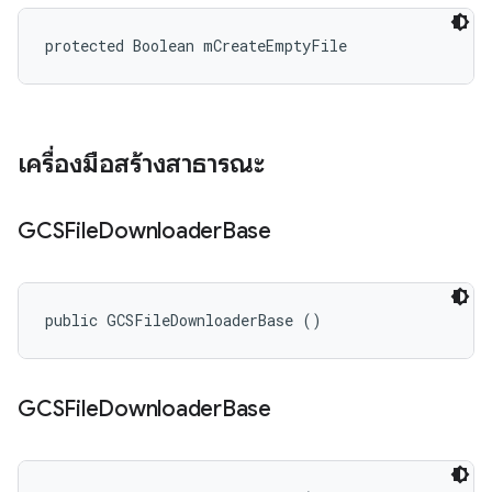
protected Boolean mCreateEmptyFile
เครื่องมือสร้างสาธารณะ
GCSFile
Downloader
Base
public GCSFileDownloaderBase ()
GCSFile
Downloader
Base