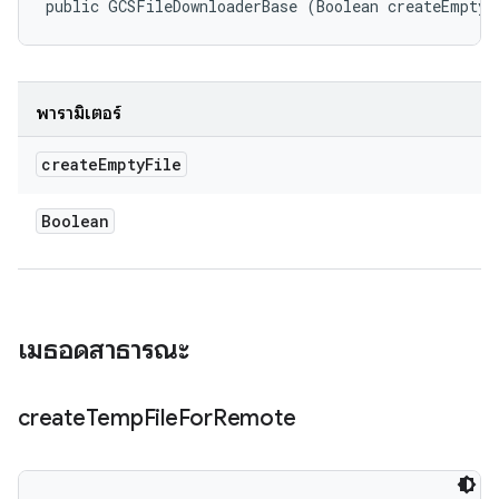
public GCSFileDownloaderBase (Boolean createEmptyF
พารามิเตอร์
create
Empty
File
Boolean
เมธอดสาธารณะ
create
Temp
File
For
Remote