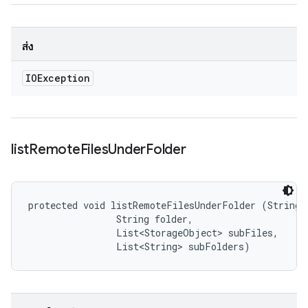
ส่ง
IOException
list
Remote
Files
Under
Folder
protected void listRemoteFilesUnderFolder (String b
                String folder, 

                List<StorageObject> subFiles, 

                List<String> subFolders)