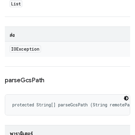
List
ส่ง
IOException
parse
Gcs
Path
protected String[] parseGcsPath (String remotePath
พารามิเตอร์