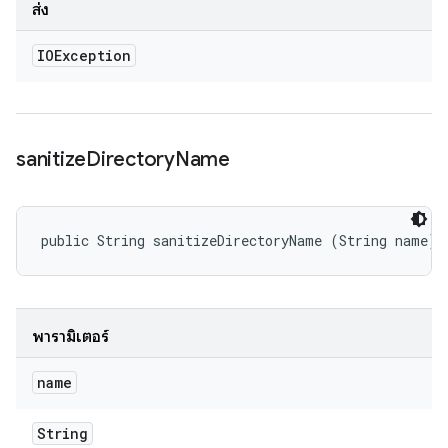
ส่ง
IOException
sanitize
Directory
Name
public String sanitizeDirectoryName (String name)
พารามิเตอร์
name
String