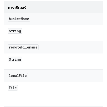
พารามิเตอร์
bucket
Name
String
remote
Filename
String
local
File
File