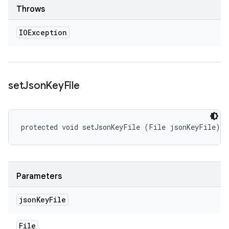
Throws
IOException
set
Json
Key
File
protected void setJsonKeyFile (File jsonKeyFile)
Parameters
json
Key
File
File