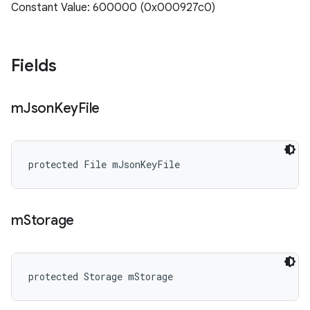
Constant Value: 600000 (0x000927c0)
Fields
m
Json
Key
File
protected File mJsonKeyFile
m
Storage
protected Storage mStorage