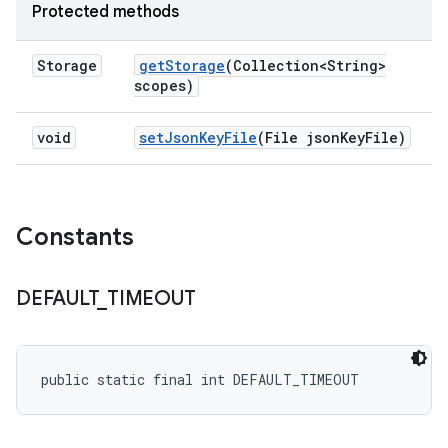
Protected methods
Storage
get
Storage
(Collection<String>
scopes)
void
set
Json
Key
File
(File json
Key
File)
Constants
DEFAULT
_
TIMEOUT
public static final int DEFAULT_TIMEOUT