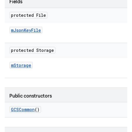
Fields
protected File
m
Json
Key
File
protected Storage
m
Storage
Public constructors
GCSCommon
()