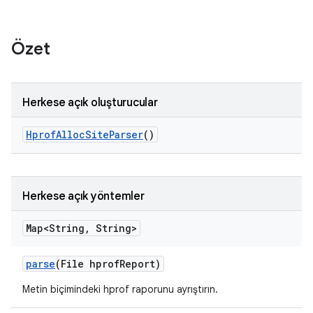
Özet
Herkese açık oluşturucular
Hprof
Alloc
Site
Parser
()
Herkese açık yöntemler
Map<String
,
String>
parse
(File hprof
Report)
Metin biçimindeki hprof raporunu ayrıştırın.