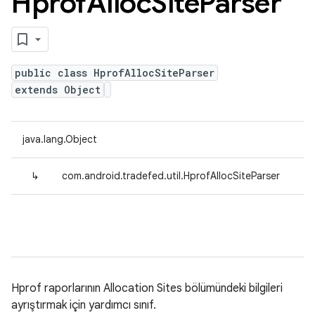
Hprof
Alloc
Site
Parser
public class HprofAllocSiteParser
extends Object
java.lang.Object
↳
com.android.tradefed.util.HprofAllocSiteParser
Hprof raporlarının Allocation Sites bölümündeki bilgileri
ayrıştırmak için yardımcı sınıf.