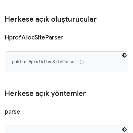
Herkese açık oluşturucular
Hprof
Alloc
Site
Parser
public HprofAllocSiteParser ()
Herkese açık yöntemler
parse