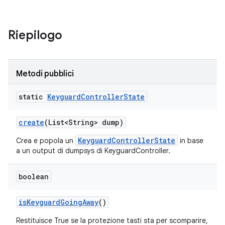
Riepilogo
Metodi pubblici
static
Keyguard
Controller
State
create
(List<String> dump)
KeyguardControllerState
Crea e popola un
in base
a un output di dumpsys di KeyguardController.
boolean
is
Keyguard
Going
Away
()
Restituisce True se la protezione tasti sta per scomparire,