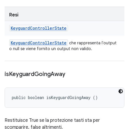
Resi
Keyguard
Controller
State
Keyguard
Controller
State
che rappresenta l'output
o null se viene fornito un output non valido.
is
Keyguard
Going
Away
public boolean isKeyguardGoingAway ()
Restituisce True se la protezione tasti sta per
scomparire, false altrimenti.