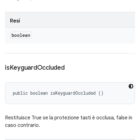
Resi
boolean
is
Keyguard
Occluded
public boolean isKeyguardOccluded ()
Restituisce True se la protezione tasti è occlusa, false in
caso contrario.