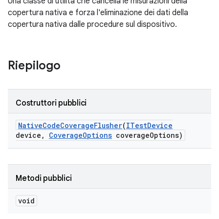
Una classe di utilità che cancella le misurazioni della
copertura nativa e forza l'eliminazione dei dati della
copertura nativa dalle procedure sul dispositivo.
Riepilogo
Costruttori pubblici
Native
Code
Coverage
Flusher
(
ITest
Device
device
,
Coverage
Options
coverage
Options)
Metodi pubblici
void