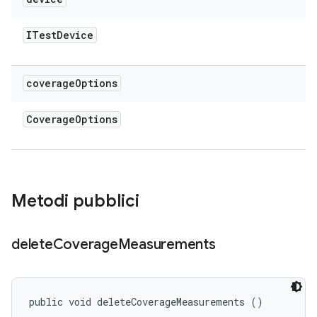
ITest
Device
coverage
Options
Coverage
Options
Metodi pubblici
delete
Coverage
Measurements
public void deleteCoverageMeasurements ()