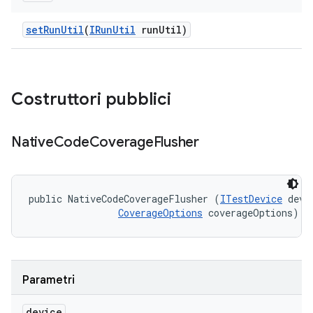
set
Run
Util
(
IRun
Util
run
Util)
Costruttori pubblici
Native
Code
Coverage
Flusher
public NativeCodeCoverageFlusher (
ITestDevice
 devic
CoverageOptions
 coverageOptions)
Parametri
device