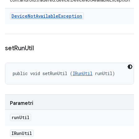
com.android.tradefed.device.DeviceNotAvailableException
Device
Not
Available
Exception
set
Run
Util
public void setRunUtil (
IRunUtil
 runUtil)
Parametri
run
Util
IRun
Util