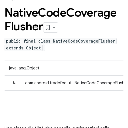
Native
Code
Coverage
Flusher
public final class NativeCodeCoverageFlusher
extends Object
java.lang.Object
↳
com.android.tradefed.util.NativeCodeCoverageFlusher