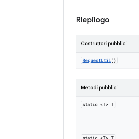
Riepilogo
Costruttori pubblici
Request
Util
()
Metodi pubblici
static <T> T
static <T> T