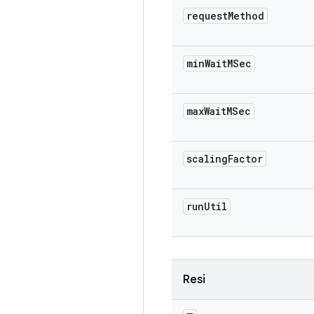
request
Method
min
Wait
MSec
max
Wait
MSec
scaling
Factor
run
Util
Resi