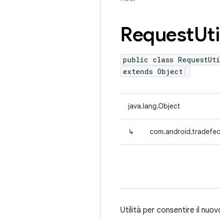
Request
Uti
public class RequestUti
extends Object
java.lang.Object
↳
com.android.tradefed.
Utilità per consentire il nuo