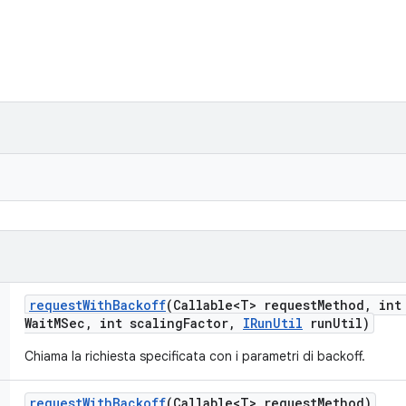
request
With
Backoff
(Callable<T> request
Method
,
int
Wait
MSec
,
int scaling
Factor
,
IRun
Util
run
Util)
Chiama la richiesta specificata con i parametri di backoff.
request
With
Backoff
(Callable<T> request
Method)