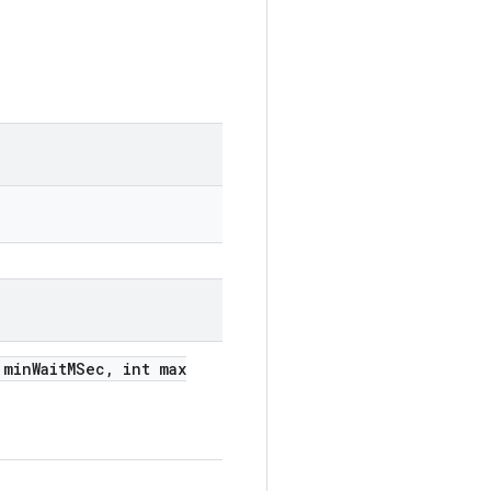
 min
Wait
MSec
,
int max