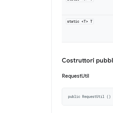
static <T> T
Costruttori pubbl
Request
Util
public RequestUtil ()