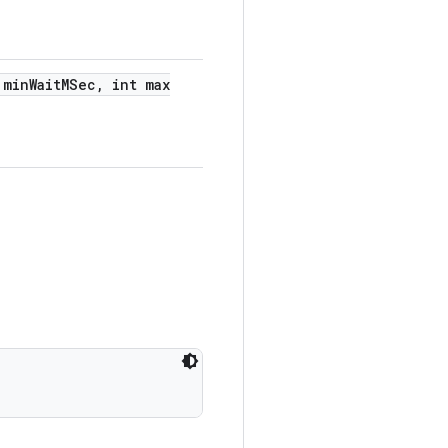
 min
Wait
MSec
,
int max