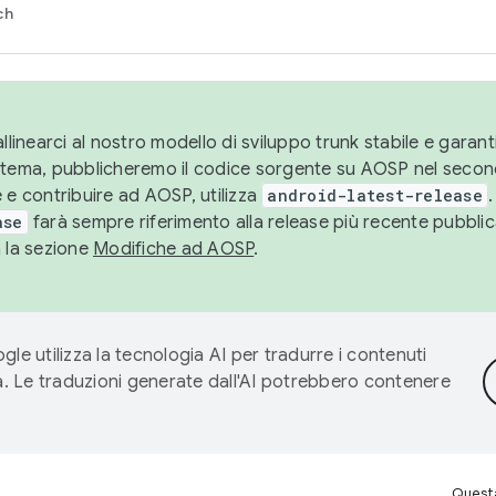
ch
llinearci al nostro modello di sviluppo trunk stabile e garantir
istema, pubblicheremo il codice sorgente su AOSP nel secon
 e contribuire ad AOSP, utilizza
android-latest-release
.
ase
farà sempre riferimento alla release più recente pubbli
a la sezione
Modifiche ad AOSP
.
gle utilizza la tecnologia AI per tradurre i contenuti
ta. Le traduzioni generate dall'AI potrebbero contenere
Questa