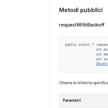
Metodi pubblici
request
With
Backoff
public static T reques
                int mi
                int ma
                int sc
IRunUt
Chiama la richiesta specifica
Parametri