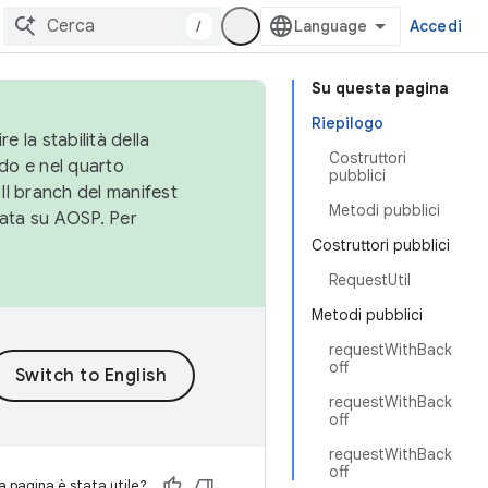
/
Accedi
Su questa pagina
Riepilogo
e la stabilità della
Costruttori
do e nel quarto
pubblici
 Il branch del manifest
Metodi pubblici
cata su AOSP. Per
Costruttori pubblici
RequestUtil
Metodi pubblici
requestWithBack
off
requestWithBack
off
requestWithBack
off
 pagina è stata utile?