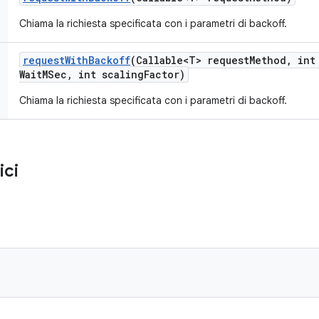
Chiama la richiesta specificata con i parametri di backoff.
request
With
Backoff
(Callable<T> request
Method
,
int
Wait
MSec
,
int scaling
Factor)
Chiama la richiesta specificata con i parametri di backoff.
ici