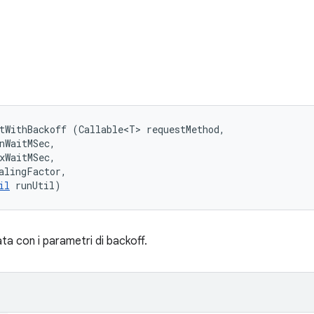
tWithBackoff (Callable<T> requestMethod, 

nWaitMSec, 

xWaitMSec, 

alingFactor, 

il
 runUtil)
ta con i parametri di backoff.