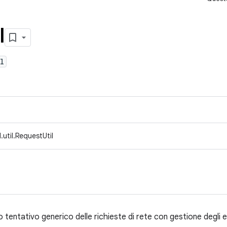
l
l
util.RequestUtil
vo tentativo generico delle richieste di rete con gestione degli e