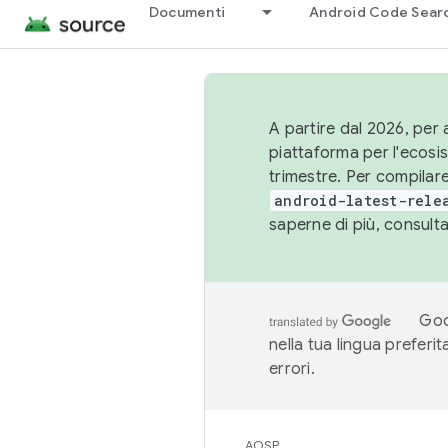
Documenti
Android Code Sear
A partire dal 2026, per a
piattaforma per l'ecos
trimestre. Per compilare
android-latest-rele
saperne di più, consult
Goo
nella tua lingua preferi
errori.
AOSP