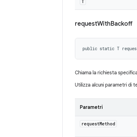
T
request
With
Backoff
public static T reques
Chiama la richiesta specifica
Utilizza alcuni parametri di 
Parametri
request
Method