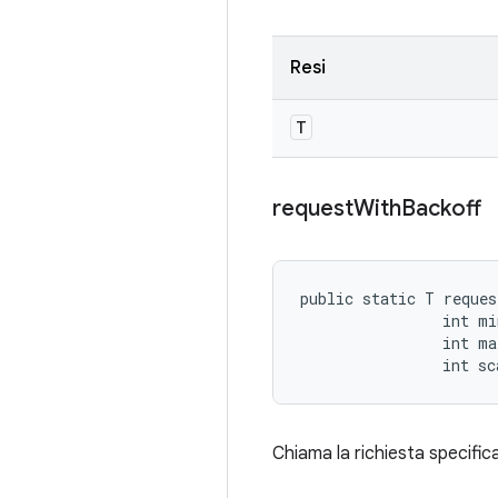
Resi
T
request
With
Backoff
public static T reques
                int mi
                int ma
                int sc
Chiama la richiesta specifica