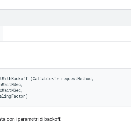
tWithBackoff (Callable<T> requestMethod, 

nWaitMSec, 

xWaitMSec, 

alingFactor)
ta con i parametri di backoff.