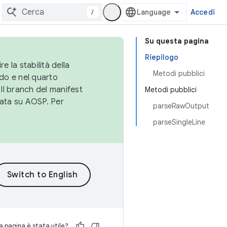
/
Accedi
Su questa pagina
Riepilogo
e la stabilità della
Metodi pubblici
do e nel quarto
 Il branch del manifest
Metodi pubblici
cata su AOSP. Per
parseRawOutput
parseSingleLine
 pagina è stata utile?