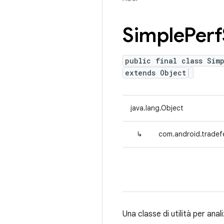
Simple
Perf
public final class Simp
extends Object
java.lang.Object
↳
com.android.tradefe
Una classe di utilità per anali