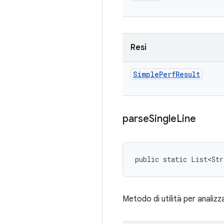
Resi
Simple
Perf
Result
parse
Single
Line
public static List<Str
Metodo di utilità per analizza