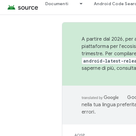
Documenti
Android Code Sear
A partire dal 2026, per a
piattaforma per l'ecos
trimestre. Per compilare
android-latest-rele
saperne di più, consult
Goo
nella tua lingua preferi
errori.
AOSP