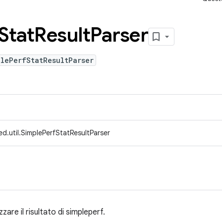
Stat
Result
Parser
lePerfStatResultParser
d.util.SimplePerfStatResultParser
zzare il risultato di simpleperf.