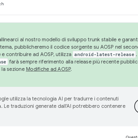
ch
llinearci al nostro modello di sviluppo trunk stabile e garantir
istema, pubblicheremo il codice sorgente su AOSP nel secon
 e contribuire ad AOSP, utilizza
android-latest-release
.
ase
farà sempre riferimento alla release più recente pubbli
a la sezione
Modifiche ad AOSP
.
gle utilizza la tecnologia AI per tradurre i contenuti
ta. Le traduzioni generate dall'AI potrebbero contenere
Questa