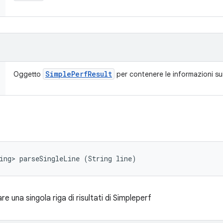
Simple
Perf
Result
Oggetto
per contenere le informazioni sui 
ing> parseSingleLine (String line)
re una singola riga di risultati di Simpleperf