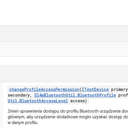
change
Profile
Access
Permission
(
ITest
Device
primary
secondary
,
Sl4a
Bluetooth
Util
.
Bluetooth
Profile
prof
Util
.
Bluetooth
Access
Level
access)
Zmień uprawnienia dostępu do profilu Bluetooth urządzenia d
głównym, aby urządzenie dodatkowe mogło uzyskać dostęp d
w danym profilu.