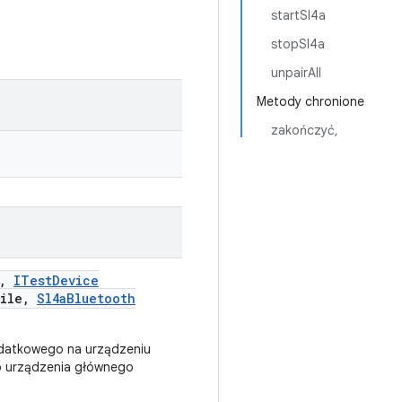
startSl4a
stopSl4a
unpairAll
Metody chronione
zakończyć,
,
ITest
Device
ile
,
Sl4a
Bluetooth
odatkowego na urządzeniu
o urządzenia głównego