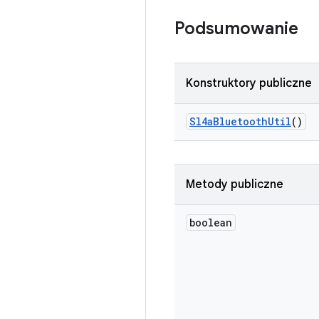
Podsumowanie
Konstruktory publiczne
Sl4a
Bluetooth
Util
()
Metody publiczne
boolean