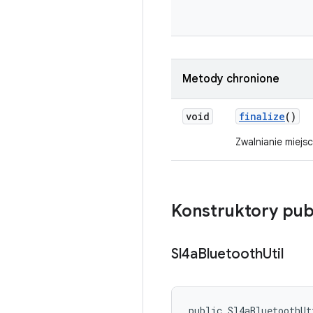
Metody chronione
void
finalize
()
Zwalnianie miejs
Konstruktory pub
Sl4a
Bluetooth
Util
public Sl4aBluetoothUt