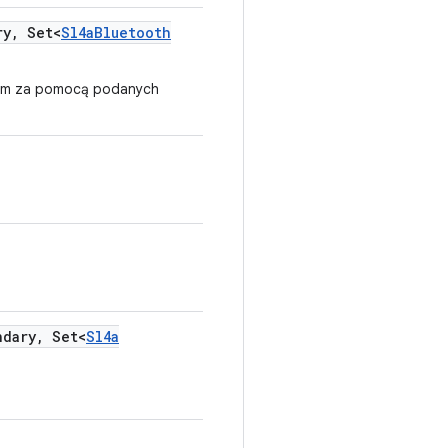
ry
,
Set<
Sl4a
Bluetooth
ym za pomocą podanych
dary
,
Set<
Sl4a