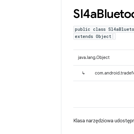
Sl4a
Blueto
public class Sl4aBlueto
extends Object
java.lang.Object
↳
com.android.tradefe
Klasa narzędziowa udostępn