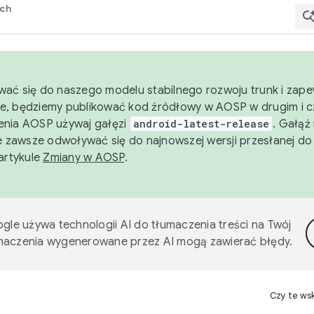
rch
wać się do naszego modelu stabilnego rozwoju trunk i zape
e, będziemy publikować kod źródłowy w AOSP w drugim i c
enia AOSP używaj gałęzi
android-latest-release
. Gałąź
 zawsze odwoływać się do najnowszej wersji przesłanej do
 artykule
Zmiany w AOSP
.
gle używa technologii AI do tłumaczenia treści na Twój
umaczenia wygenerowane przez AI mogą zawierać błędy.
Czy te ws