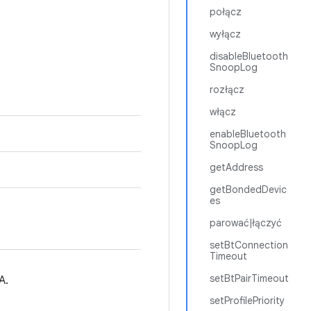
połącz
wyłącz
disableBluetooth
SnoopLog
rozłącz
włącz
enableBluetooth
SnoopLog
getAddress
getBondedDevic
es
parować|łączyć
setBtConnection
Timeout
setBtPairTimeout
A.
setProfilePriority