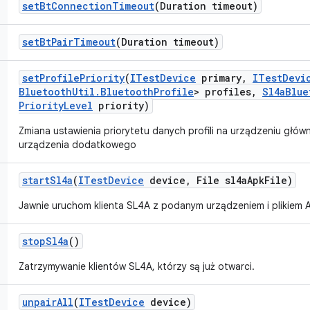
set
Bt
Connection
Timeout
(Duration timeout)
set
Bt
Pair
Timeout
(Duration timeout)
set
Profile
Priority
(
ITest
Device
primary
,
ITest
Devi
Bluetooth
Util
.
Bluetooth
Profile
> profiles
,
Sl4a
Blue
Priority
Level
priority)
Zmiana ustawienia priorytetu danych profili na urządzeniu głó
urządzenia dodatkowego
start
Sl4a
(
ITest
Device
device
,
File sl4a
Apk
File)
Jawnie uruchom klienta SL4A z podanym urządzeniem i plikiem 
stop
Sl4a
()
Zatrzymywanie klientów SL4A, którzy są już otwarci.
unpair
All
(
ITest
Device
device)