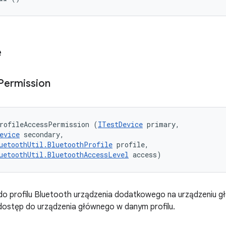
e
Permission
rofileAccessPermission (
ITestDevice
 primary, 

evice
 secondary, 

uetoothUtil.BluetoothProfile
 profile, 

uetoothUtil.BluetoothAccessLevel
 access)
do profilu Bluetooth urządzenia dodatkowego na urządzeniu g
ostęp do urządzenia głównego w danym profilu.