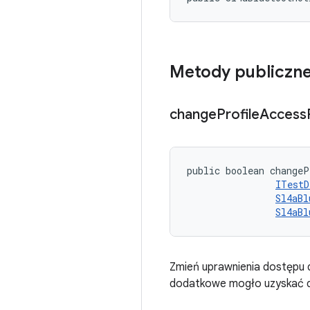
Metody publiczn
change
Profile
Access
public boolean changeP
ITestD
Sl4aBl
Sl4aBl
Zmień uprawnienia dostępu 
dodatkowe mogło uzyskać d