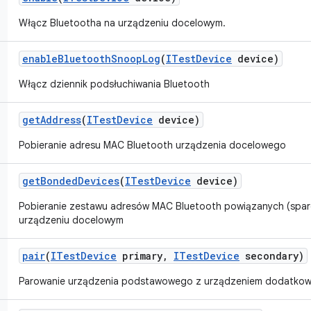
Włącz Bluetootha na urządzeniu docelowym.
enable
Bluetooth
Snoop
Log
(
ITest
Device
device)
Włącz dziennik podsłuchiwania Bluetooth
get
Address
(
ITest
Device
device)
Pobieranie adresu MAC Bluetooth urządzenia docelowego
get
Bonded
Devices
(
ITest
Device
device)
Pobieranie zestawu adresów MAC Bluetooth powiązanych (spa
urządzeniu docelowym
pair
(
ITest
Device
primary
,
ITest
Device
secondary)
Parowanie urządzenia podstawowego z urządzeniem dodatko