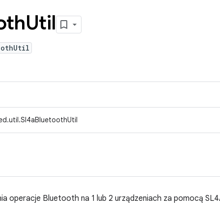
oth
Util
othUtil
d.util.Sl4aBluetoothUtil
ia operacje Bluetooth na 1 lub 2 urządzeniach za pomocą SL4