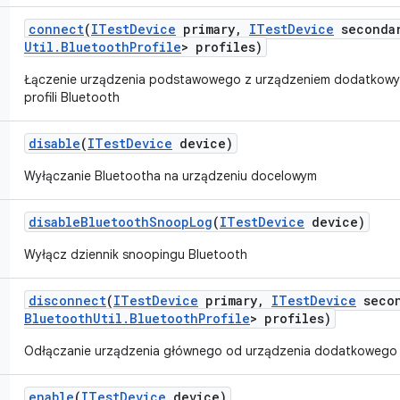
connect
(
ITest
Device
primary
,
ITest
Device
seconda
Util
.
Bluetooth
Profile
> profiles)
Łączenie urządzenia podstawowego z urządzeniem dodatkow
profili Bluetooth
disable
(
ITest
Device
device)
Wyłączanie Bluetootha na urządzeniu docelowym
disable
Bluetooth
Snoop
Log
(
ITest
Device
device)
Wyłącz dziennik snoopingu Bluetooth
disconnect
(
ITest
Device
primary
,
ITest
Device
secon
Bluetooth
Util
.
Bluetooth
Profile
> profiles)
Odłączanie urządzenia głównego od urządzenia dodatkowego
enable
(
ITest
Device
device)