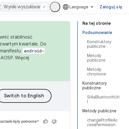
/
Zaloguj się
Na tej stronie
Podsumowanie
wnić stabilność
Konstruktory
zwartym kwartale. Do
publiczne
 manifestu
android-
Metody
 AOSP. Więcej
publiczne
Metody
chronione
Konstruktory
publiczne
Sl4aBluetoothUti
l
Metody publiczne
changeProfileAc
kazówki były pomocne?
cessPermission