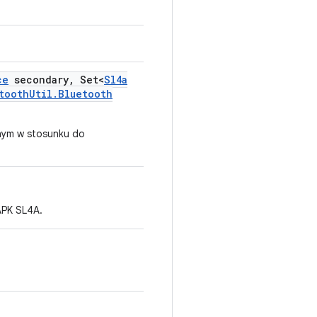
ce
secondary
,
Set<
Sl4a
tooth
Util
.
Bluetooth
wnym w stosunku do
APK SL4A.