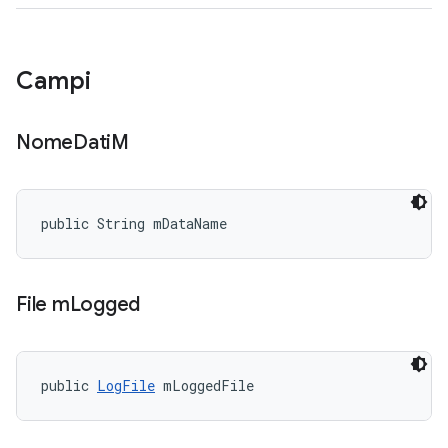
Campi
Nome
Dati
M
public String mDataName
File m
Logged
public 
LogFile
 mLoggedFile