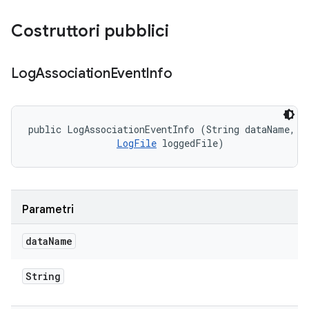
Costruttori pubblici
Log
Association
Event
Info
public LogAssociationEventInfo (String dataName, 

LogFile
 loggedFile)
Parametri
data
Name
String