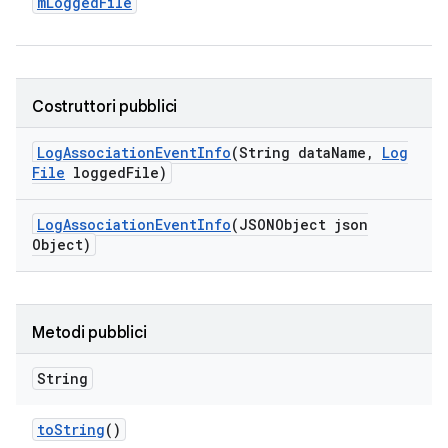
m
Logged
File
Costruttori pubblici
Log
Association
Event
Info
(String data
Name
,
Log
File
logged
File)
Log
Association
Event
Info
(JSONObject json
Object)
Metodi pubblici
String
to
String
()