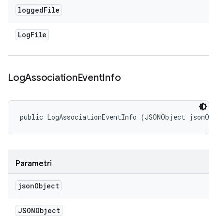
logged
File
Log
File
Log
Association
Event
Info
public LogAssociationEventInfo (JSONObject jsonOb
Parametri
json
Object
JSONObject