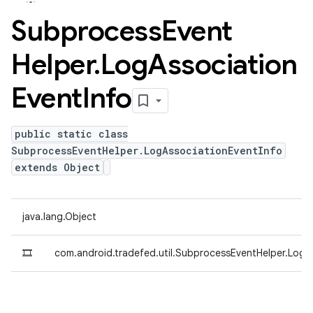
Subprocess
Event
Helper
.
Log
Association
Event
Info
public static class
SubprocessEventHelper.LogAssociationEventInfo
extends Object
java.lang.Object
🎞
com.android.tradefed.util.SubprocessEventHelper.LogA