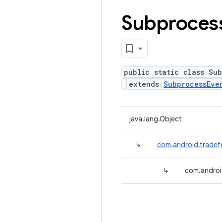
Subproces
public static class Su
extends
SubprocessEve
java.lang.Object
↳
com.android.tradef
↳
com.androi