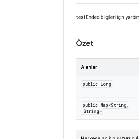
testEnded bilgileri için yardı
Özet
Alanlar
public Long
public Map<String
,
String>
Herkese açık oluşturucul