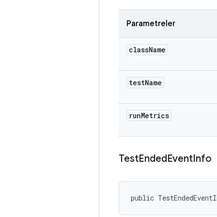
Parametreler
class
Name
test
Name
run
Metrics
Test
Ended
Event
Info
public TestEndedEvent