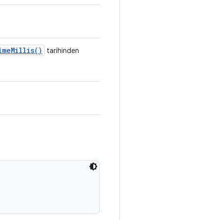
ime
Millis(
)
tarihinden