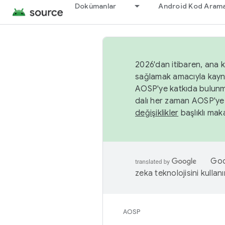
Dokümanlar
Android Kod Arama
2026'dan itibaren, ana k
sağlamak amacıyla kayn
AOSP'ye katkıda bulunm
dalı her zaman AOSP'ye 
değişiklikler
başlıklı maka
Goog
zeka teknolojisini kullanı
AOSP