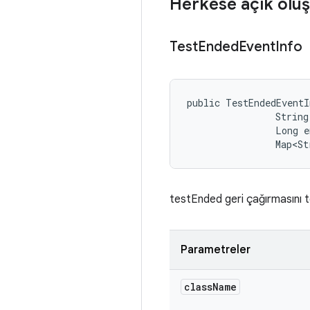
Herkese açık oluş
Test
Ended
Event
Info
public TestEndedEventI
                String
                Long e
                Map<St
testEnded geri çağırmasını te
Parametreler
class
Name