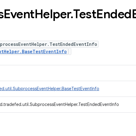
s
Event
Helper
.
Test
Ended
bprocessEventHelper.TestEndedEventInfo
ntHelper.BaseTestEventInfo
ed.util.SubprocessEventHelper.BaseTestEventInfo
d.tradefed.util.SubprocessEventHelper.TestEndedEventInfo