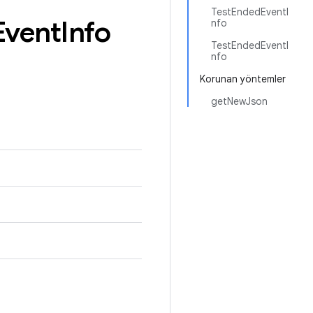
TestEndedEventI
Event
Info
nfo
TestEndedEventI
nfo
Korunan yöntemler
getNewJson