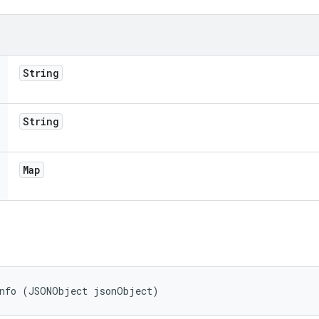
String
String
Map
Info (JSONObject jsonObject)