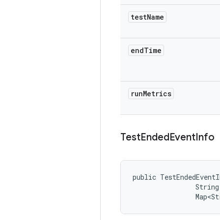
test
Name
end
Time
run
Metrics
Test
Ended
Event
Info
public TestEndedEventI
                String
                Map<St