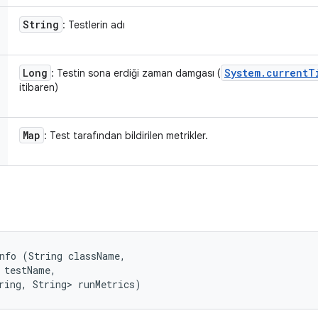
String
: Testlerin adı
Long
System
.
current
T
: Testin sona erdiği zaman damgası (
itibaren)
Map
: Test tarafından bildirilen metrikler.
nfo (String className, 

 testName, 

ring, String> runMetrics)