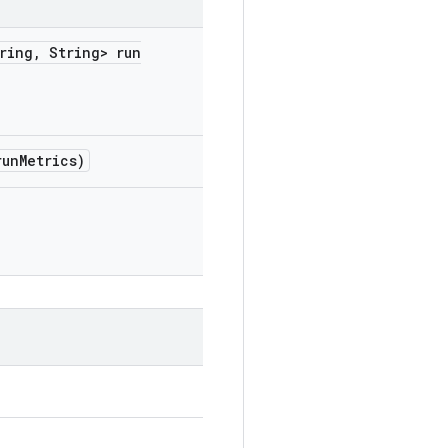
ring
,
String> run
run
Metrics)