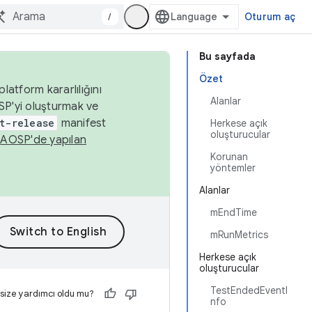
/
Oturum aç
Bu sayfada
Özet
latform kararlılığını
Alanlar
SP'yi oluşturmak ve
t-release
manifest
Herkese açık
oluşturucular
n
AOSP'de yapılan
Korunan
yöntemler
Alanlar
mEndTime
mRunMetrics
Herkese açık
oluşturucular
TestEndedEventI
 size yardımcı oldu mu?
nfo