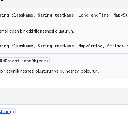
ring class
Name
,
String test
Name
,
Long end
Time
,
Map<St
msil eden bir etkinlik nesnesi oluşturun.
ring class
Name
,
String test
Name
,
Map<String
,
String> 
ONObject json
Object)
bir etkinlik nesnesi oluşturun ve bu nesneyi doldurun.
Json
()