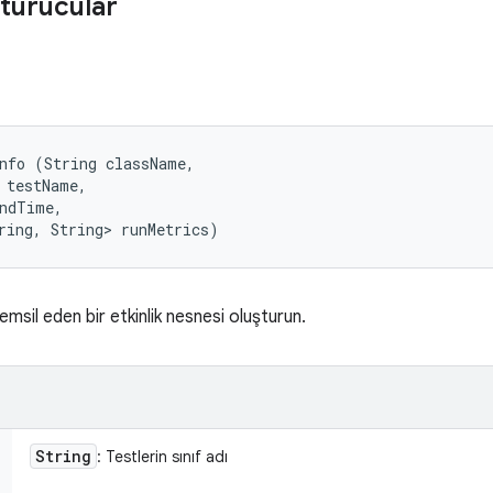
turucular
nfo (String className, 

 testName, 

ndTime, 

ring, String> runMetrics)
msil eden bir etkinlik nesnesi oluşturun.
String
: Testlerin sınıf adı