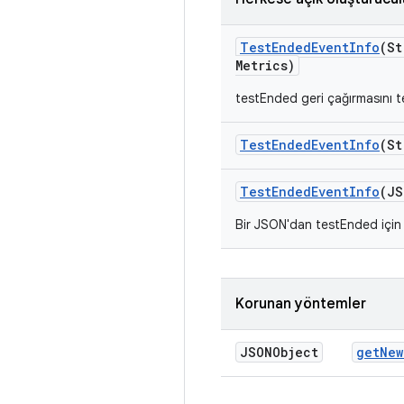
Test
Ended
Event
Info
(St
Metrics)
testEnded geri çağırmasını te
Test
Ended
Event
Info
(St
Test
Ended
Event
Info
(JS
Bir JSON'dan testEnded için 
Korunan yöntemler
JSONObject
get
New