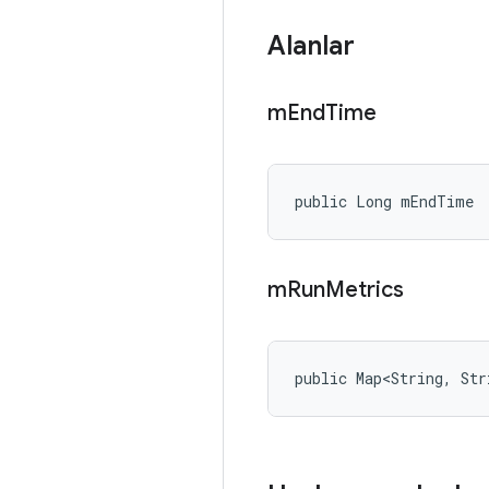
Alanlar
m
End
Time
public Long mEndTime
m
Run
Metrics
public Map<String, Str