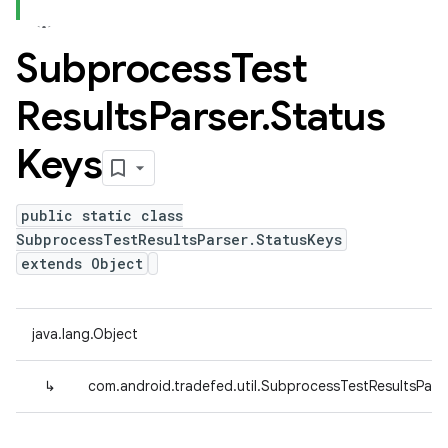
Subprocess
Test
Results
Parser
.
Status
Keys
public static class
SubprocessTestResultsParser.StatusKeys
extends Object
java.lang.Object
↳
com.android.tradefed.util.SubprocessTestResultsPars