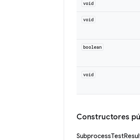
void
void
boolean
void
Constructores pú
Subprocess
Test
Resul