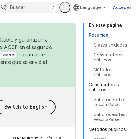
/
Acceder
En esta página
Resumen
table y garantizar la
Clases anidadas
 el AOSP en el segundo
elease
. La rama del
Constructores
públicos
ente que se envió al
Métodos
públicos
Constructores
públicos
SubprocessTest
ResultsParser
SubprocessTest
ResultsParser
Métodos públicos
¿Te resultó útil?