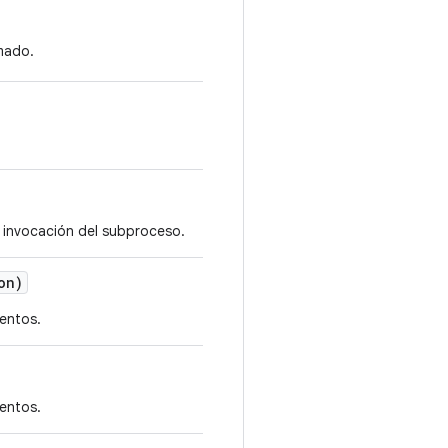
rmado.
la invocación del subproceso.
on)
ventos.
ventos.