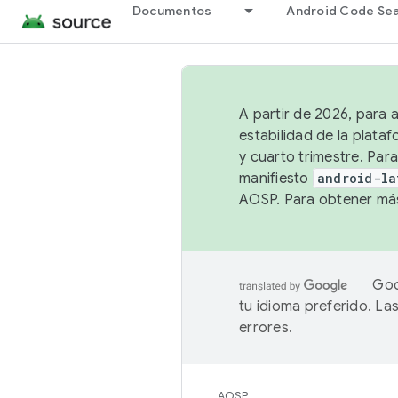
Documentos
Android Code Se
A partir de 2026, para 
estabilidad de la plata
y cuarto trimestre. Para
manifiesto
android-la
AOSP. Para obtener más
Goo
tu idioma preferido. L
errores.
AOSP