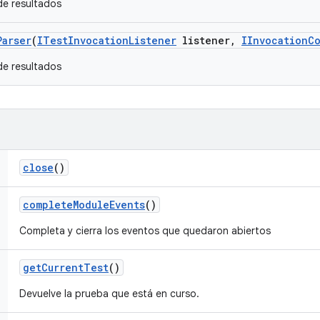
de resultados
Parser
(
ITest
Invocation
Listener
listener
,
IInvocation
C
de resultados
close
()
complete
Module
Events
()
Completa y cierra los eventos que quedaron abiertos
get
Current
Test
()
Devuelve la prueba que está en curso.