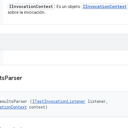
IInvocation
Context
IInvocation
Context
: Es un objeto
sobre la invocación.
ts
Parser
esultsParser (
ITestInvocationListener
 listener, 

ationContext
 context)