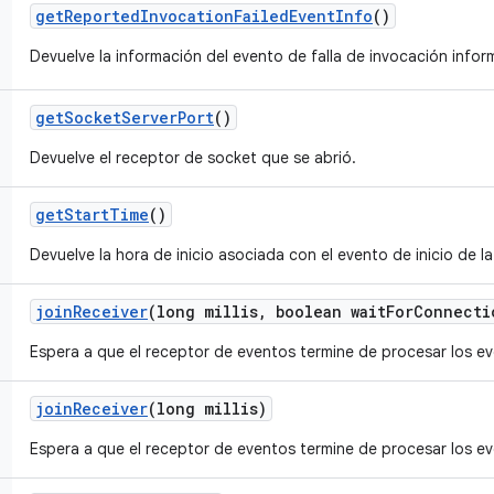
get
Reported
Invocation
Failed
Event
Info
()
Devuelve la información del evento de falla de invocación info
get
Socket
Server
Port
()
Devuelve el receptor de socket que se abrió.
get
Start
Time
()
Devuelve la hora de inicio asociada con el evento de inicio de 
join
Receiver
(long millis
,
boolean wait
For
Connecti
Espera a que el receptor de eventos termine de procesar los e
join
Receiver
(long millis)
Espera a que el receptor de eventos termine de procesar los e