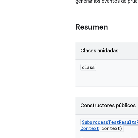
generar los eventos de prueb
Resumen
Clases anidadas
class
Constructores públicos
Subprocess
Test
Results
Context
context)