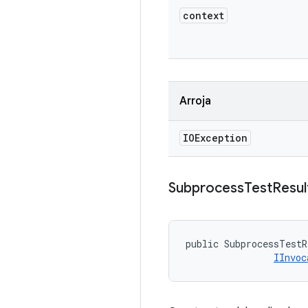
context
Arroja
IOException
Subprocess
Test
Resul
public SubprocessTestR
IInvoc