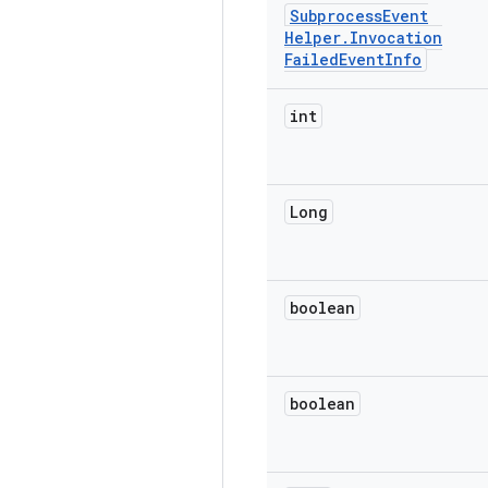
Subprocess
Event
Helper
.
Invocation
Failed
Event
Info
int
Long
boolean
boolean