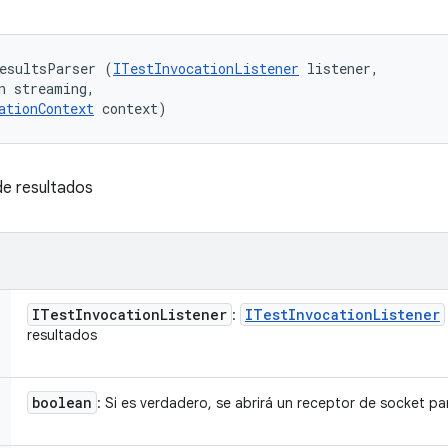
esultsParser (
ITestInvocationListener
 listener, 

n streaming, 

ationContext
 context)
de resultados
ITest
Invocation
Listener
ITest
Invocation
Listener
:
resultados
boolean
: Si es verdadero, se abrirá un receptor de socket par