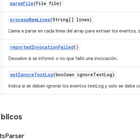
parse
File
(File file)
process
New
Lines
(String[] lines)
Llama a parse en cada línea del array para extraer los eventos, si
reported
Invocation
Failed
()
Devuelve si se informó o no que falló una invocación.
set
Ignore
Test
Log
(boolean ignore
Test
Log)
Indica si se deben ignorar los eventos testLog y solo se debe c
blicos
ts
Parser