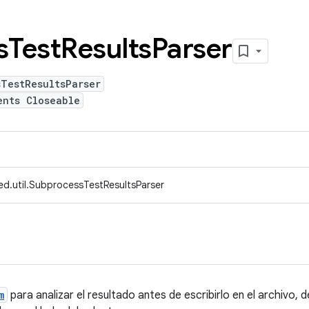
s
Test
Results
Parser
TestResultsParser
ents Closeable
ed.util.SubprocessTestResultsParser
m
para analizar el resultado antes de escribirlo en el archiv