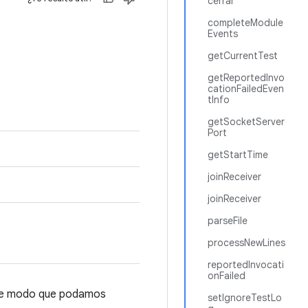
cerrar
completeModule
Events
getCurrentTest
getReportedInvo
cationFailedEven
tInfo
getSocketServer
Port
getStartTime
joinReceiver
joinReceiver
parseFile
processNewLines
reportedInvocati
onFailed
o, de modo que podamos
setIgnoreTestLo