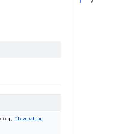
g
ming
,
IInvocation