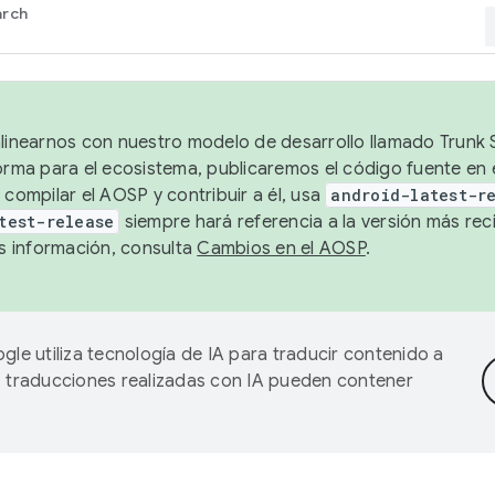
arch
alinearnos con nuestro modelo de desarrollo llamado Trunk S
forma para el ecosistema, publicaremos el código fuente en
 compilar el AOSP y contribuir a él, usa
android-latest-r
test-release
siempre hará referencia a la versión más reci
 información, consulta
Cambios en el AOSP
.
gle utiliza tecnología de IA para traducir contenido a
as traducciones realizadas con IA pueden contener