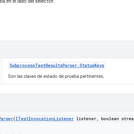
a en el lado del selector.
Subprocess
Test
Results
Parser
.
Status
Keys
Son las claves de estado de prueba pertinentes.
Parser
(
ITest
Invocation
Listener
listener
,
boolean strea