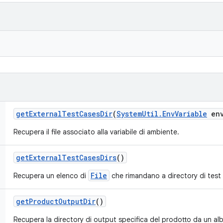
get
External
Test
Cases
Dir
(
System
Util
.
Env
Variable
en
Recupera il file associato alla variabile di ambiente.
get
External
Test
Cases
Dirs
()
File
Recupera un elenco di
che rimandano a directory di test
get
Product
Output
Dir
()
Recupera la directory di output specifica del prodotto da un alb