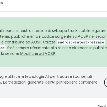
ch
llinearci al nostro modello di sviluppo trunk stabile e garantir
istema, pubblicheremo il codice sorgente su AOSP nel secon
 e contribuire ad AOSP, utilizza
android-latest-release
.
ase
farà sempre riferimento alla release più recente pubbli
a la sezione
Modifiche ad AOSP
.
gle utilizza la tecnologia AI per tradurre i contenuti
ta. Le traduzioni generate dall'AI potrebbero contenere
Questa