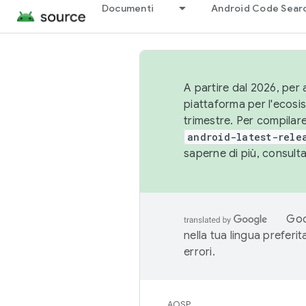
Documenti
Android Code Sear
A partire dal 2026, per a
piattaforma per l'ecos
trimestre. Per compilare
android-latest-rele
saperne di più, consult
Goo
nella tua lingua preferi
errori.
AOSP