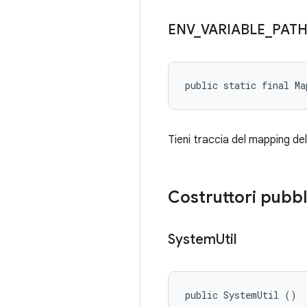
ENV
_
VARIABLE
_
PATH
public static final Ma
Tieni traccia del mapping del
Costruttori pubbl
System
Util
public SystemUtil ()