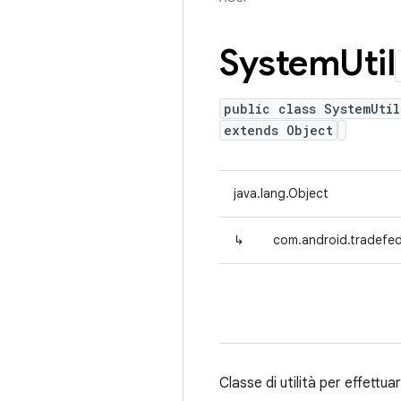
System
Util
public class SystemUtil
extends Object
java.lang.Object
↳
com.android.tradefed.
Classe di utilità per effettu