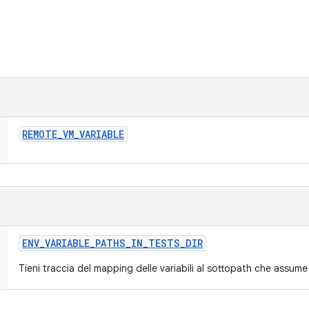
REMOTE
_
VM
_
VARIABLE
ENV
_
VARIABLE
_
PATHS
_
IN
_
TESTS
_
DIR
Tieni traccia del mapping delle variabili al sottopath che assume 