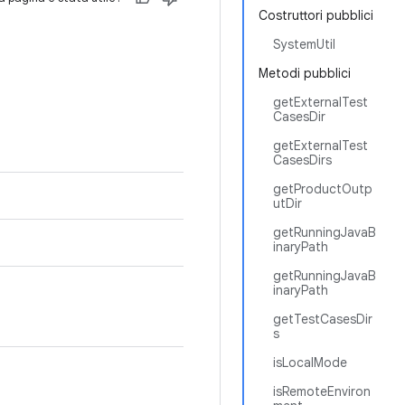
Costruttori pubblici
SystemUtil
Metodi pubblici
getExternalTest
CasesDir
getExternalTest
CasesDirs
getProductOutp
utDir
getRunningJavaB
inaryPath
getRunningJavaB
inaryPath
getTestCasesDir
s
isLocalMode
isRemoteEnviron