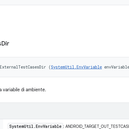
s
Dir
ExternalTestCasesDir (
SystemUtil.EnvVariable
 envVariabl
a variabile di ambiente.
System
Util
.
Env
Variable
: ANDROID_TARGET_OUT_TESTCAS