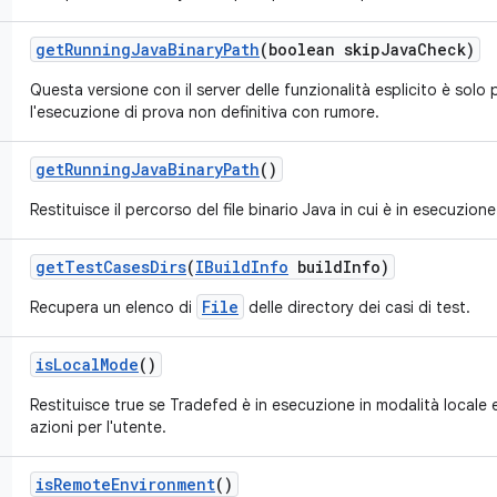
get
Running
Java
Binary
Path
(boolean skip
Java
Check)
Questa versione con il server delle funzionalità esplicito è solo 
l'esecuzione di prova non definitiva con rumore.
get
Running
Java
Binary
Path
()
Restituisce il percorso del file binario Java in cui è in esecuzione
get
Test
Cases
Dirs
(
IBuild
Info
build
Info)
File
Recupera un elenco di
delle directory dei casi di test.
is
Local
Mode
()
Restituisce true se Tradefed è in esecuzione in modalità locale
azioni per l'utente.
is
Remote
Environment
()