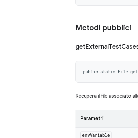
Metodi pubblici
get
External
Test
Case
public static File get
Recupera il file associato all
Parametri
env
Variable