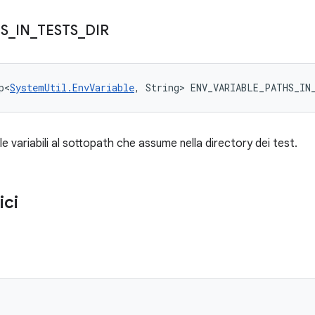
S
_
IN
_
TESTS
_
DIR
p<
SystemUtil.EnvVariable
, String> ENV_VARIABLE_PATHS_IN
le variabili al sottopath che assume nella directory dei test.
ici