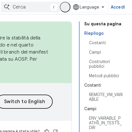
/
Accedi
Su questa pagina
Riepilogo
e la stabilità della
Costanti
do e nel quarto
 Il branch del manifest
Campi
cata su AOSP. Per
Costruttori
pubblici
Metodi pubblici
Costanti
REMOTE_VM_VARI
ABLE
Campi
ENV_VARIABLE_P
ATHS_IN_TESTS_
DIR
 pagina è stata utile?