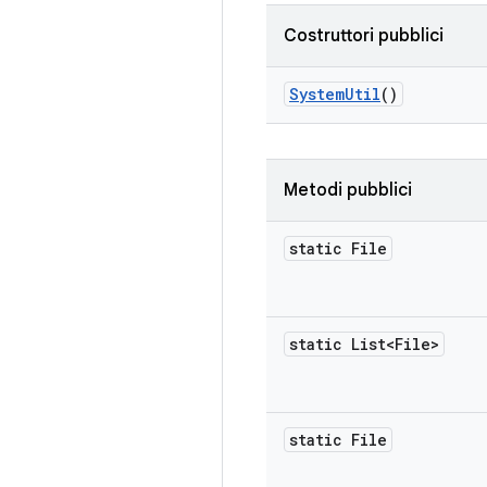
Costruttori pubblici
System
Util
()
Metodi pubblici
static File
static List<File>
static File