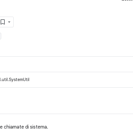
util.SystemUtil
are chiamate di sistema.