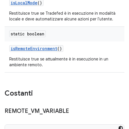
is
Local
Mode
()
Restituisce true se Tradefed è in esecuzione in modalità
locale e deve automatizzare alcune azioni per l'utente.
static boolean
is
Remote
Environment
()
Restituisce true se attualmente è in esecuzione in un
ambiente remoto.
Costanti
REMOTE
_
VM
_
VARIABLE