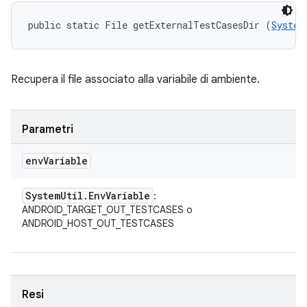
public static File getExternalTestCasesDir (
System
Recupera il file associato alla variabile di ambiente.
Parametri
env
Variable
System
Util
.
Env
Variable
:
ANDROID_TARGET_OUT_TESTCASES o
ANDROID_HOST_OUT_TESTCASES
Resi