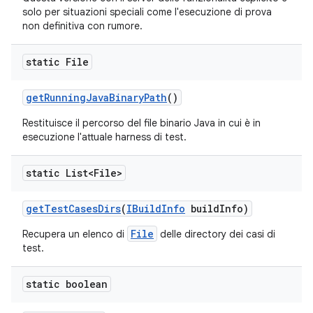
solo per situazioni speciali come l'esecuzione di prova
non definitiva con rumore.
static File
get
Running
Java
Binary
Path
()
Restituisce il percorso del file binario Java in cui è in
esecuzione l'attuale harness di test.
static List<File>
get
Test
Cases
Dirs
(
IBuild
Info
build
Info)
File
Recupera un elenco di
delle directory dei casi di
test.
static boolean