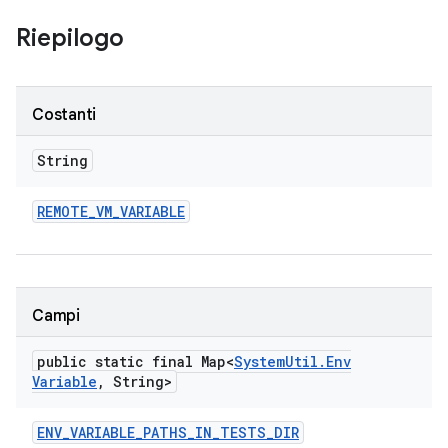
Riepilogo
Costanti
String
REMOTE
_
VM
_
VARIABLE
Campi
public static final Map<
System
Util
.
Env
Variable
,
String>
ENV
_
VARIABLE
_
PATHS
_
IN
_
TESTS
_
DIR