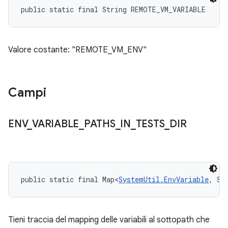
public static final String REMOTE_VM_VARIABLE
Valore costante: "REMOTE_VM_ENV"
Campi
ENV
_
VARIABLE
_
PATHS
_
IN
_
TESTS
_
DIR
public static final Map<
SystemUtil.EnvVariable
, St
Tieni traccia del mapping delle variabili al sottopath che