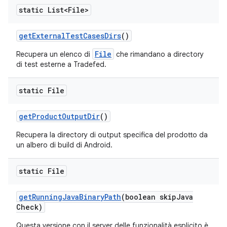
static List<File>
get
External
Test
Cases
Dirs
()
File
Recupera un elenco di
che rimandano a directory
di test esterne a Tradefed.
static File
get
Product
Output
Dir
()
Recupera la directory di output specifica del prodotto da
un albero di build di Android.
static File
get
Running
Java
Binary
Path
(boolean skip
Java
Check)
Questa versione con il server delle funzionalità esplicito è