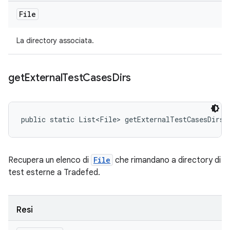
File
La directory associata.
get
External
Test
Cases
Dirs
public static List<File> getExternalTestCasesDirs 
Recupera un elenco di
File
che rimandano a directory di
test esterne a Tradefed.
Resi