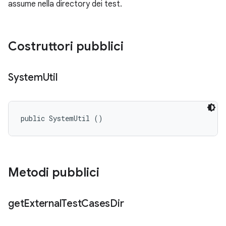
assume nella directory dei test.
Costruttori pubblici
System
Util
public SystemUtil ()
Metodi pubblici
get
External
Test
Cases
Dir