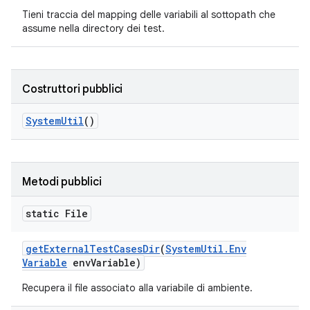
Tieni traccia del mapping delle variabili al sottopath che
assume nella directory dei test.
Costruttori pubblici
System
Util
()
Metodi pubblici
static File
get
External
Test
Cases
Dir
(
System
Util
.
Env
Variable
env
Variable)
Recupera il file associato alla variabile di ambiente.