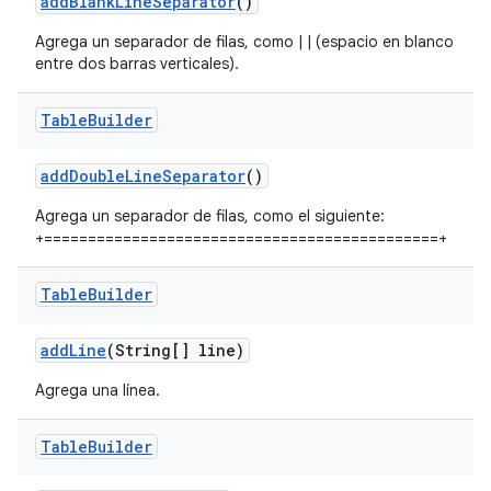
add
Blank
Line
Separator
()
Agrega un separador de filas, como | | (espacio en blanco
entre dos barras verticales).
Table
Builder
add
Double
Line
Separator
()
Agrega un separador de filas, como el siguiente:
+=============================================+
Table
Builder
add
Line
(String[] line)
Agrega una línea.
Table
Builder