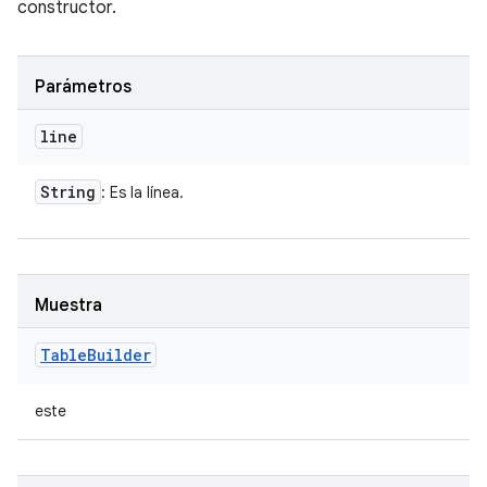
constructor.
Parámetros
line
String
: Es la línea.
Muestra
Table
Builder
este