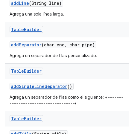
add
Line
(String line)
Agrega una sola línea larga.
Table
Builder
add
Separator
(char end
,
char pipe)
Agrega un separador de filas personalizado.
Table
Builder
add
Single
Line
Separator
()
Agrega un separador de filas como el siguiente: +---------
------------------------------------+
Table
Builder
add
Title
(String title)