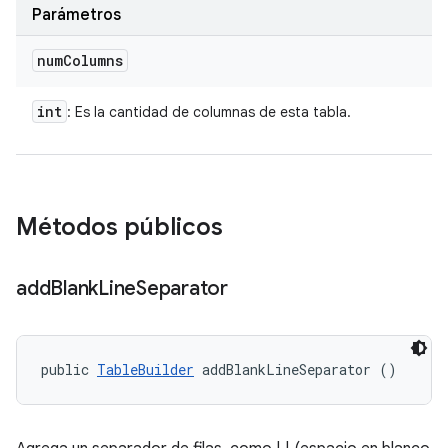
Parámetros
num
Columns
int
: Es la cantidad de columnas de esta tabla.
Métodos públicos
add
Blank
Line
Separator
public 
TableBuilder
 addBlankLineSeparator ()