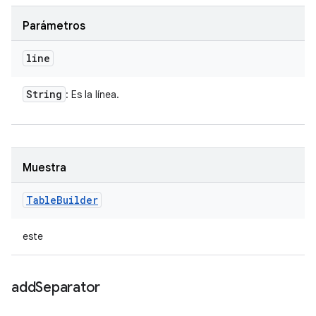
Parámetros
line
String
: Es la línea.
Muestra
Table
Builder
este
add
Separator