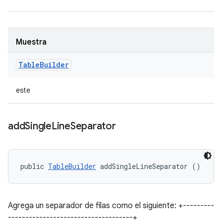
Muestra
Table
Builder
este
add
Single
Line
Separator
public 
TableBuilder
 addSingleLineSeparator ()
Agrega un separador de filas como el siguiente: +---------
------------------------------------+