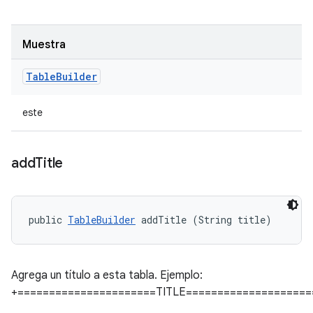
Muestra
Table
Builder
este
add
Title
public 
TableBuilder
 addTitle (String title)
Agrega un título a esta tabla. Ejemplo:
+======================TITLE====================