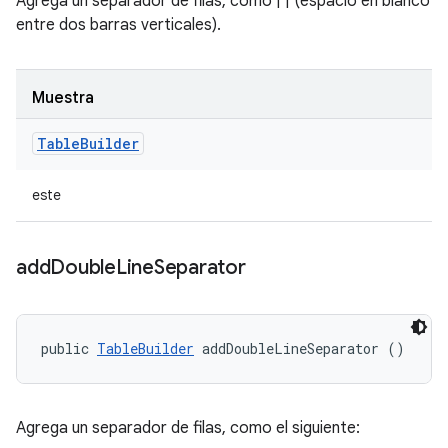
Agrega un separador de filas, como | | (espacio en blanco
entre dos barras verticales).
Muestra
Table
Builder
este
add
Double
Line
Separator
public 
TableBuilder
 addDoubleLineSeparator ()
Agrega un separador de filas, como el siguiente: