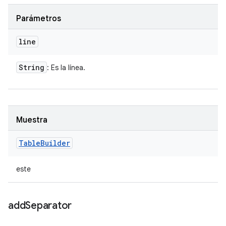
Parámetros
line
String
: Es la línea.
Muestra
Table
Builder
este
add
Separator