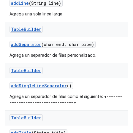
add
Line
(String line)
Agrega una sola línea larga.
Table
Builder
add
Separator
(char end
,
char pipe)
Agrega un separador de filas personalizado.
Table
Builder
add
Single
Line
Separator
()
Agrega un separador de filas como el siguiente: +---------
------------------------------------+
Table
Builder
add
Title
(String title)