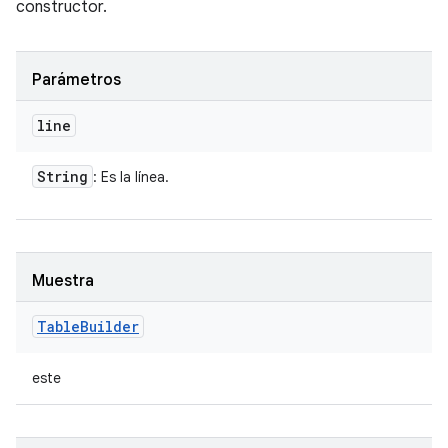
constructor.
Parámetros
line
String
: Es la línea.
Muestra
Table
Builder
este