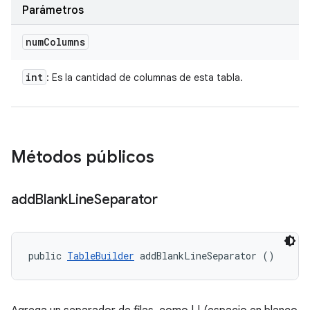
Parámetros
num
Columns
int
: Es la cantidad de columnas de esta tabla.
Métodos públicos
add
Blank
Line
Separator
public 
TableBuilder
 addBlankLineSeparator ()