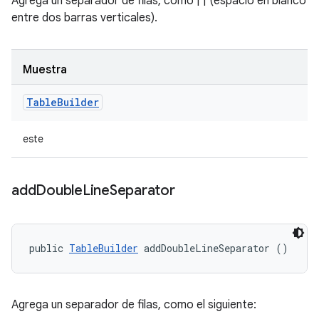
Agrega un separador de filas, como | | (espacio en blanco
entre dos barras verticales).
Muestra
Table
Builder
este
add
Double
Line
Separator
public 
TableBuilder
 addDoubleLineSeparator ()
Agrega un separador de filas, como el siguiente: