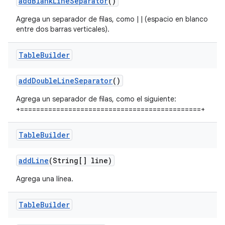
add
Blank
Line
Separator
()
Agrega un separador de filas, como | | (espacio en blanco
entre dos barras verticales).
Table
Builder
add
Double
Line
Separator
()
Agrega un separador de filas, como el siguiente:
+=============================================+
Table
Builder
add
Line
(String[] line)
Agrega una línea.
Table
Builder