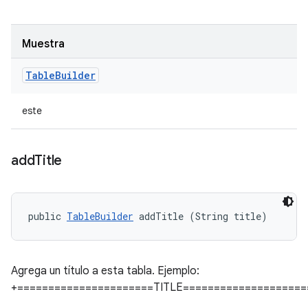
Muestra
Table
Builder
este
add
Title
public 
TableBuilder
 addTitle (String title)
Agrega un título a esta tabla. Ejemplo:
+======================TITLE====================