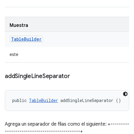
Muestra
Table
Builder
este
add
Single
Line
Separator
public 
TableBuilder
 addSingleLineSeparator ()
Agrega un separador de filas como el siguiente: +---------
------------------------------------+