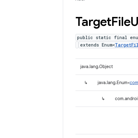
Target
File
U
public static final enu
extends Enum<
TargetFi
java.lang.Object
↳
java.lang.Enum<
com.
↳
com.android