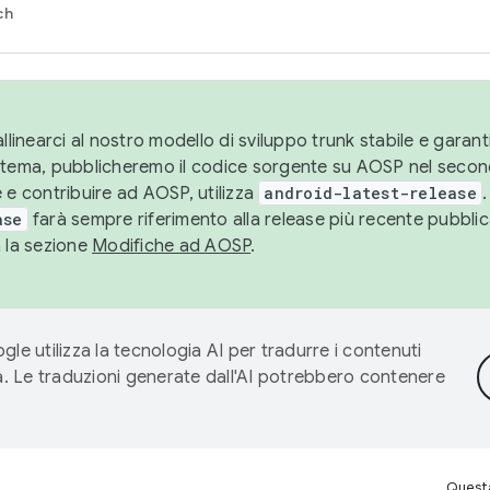
ch
llinearci al nostro modello di sviluppo trunk stabile e garantir
istema, pubblicheremo il codice sorgente su AOSP nel secon
 e contribuire ad AOSP, utilizza
android-latest-release
.
ase
farà sempre riferimento alla release più recente pubbli
a la sezione
Modifiche ad AOSP
.
gle utilizza la tecnologia AI per tradurre i contenuti
ta. Le traduzioni generate dall'AI potrebbero contenere
Questa