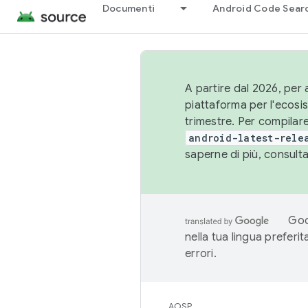
Documenti
Android Code Sear
A partire dal 2026, per a
piattaforma per l'ecos
trimestre. Per compilare
android-latest-rele
saperne di più, consult
Goo
nella tua lingua preferi
errori.
AOSP