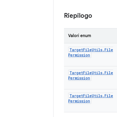
Riepilogo
Valori enum
Target
File
Utils
.
File
Permission
Target
File
Utils
.
File
Permission
Target
File
Utils
.
File
Permission