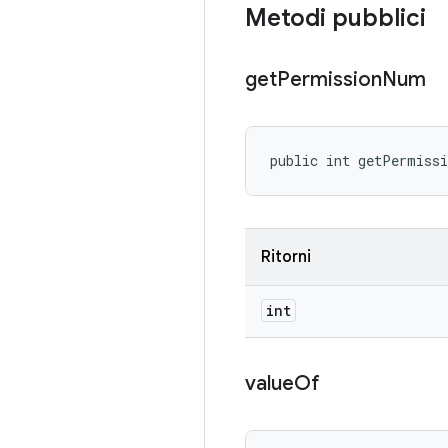
Metodi pubblici
get
Permission
Num
public int getPermiss
Ritorni
int
value
Of