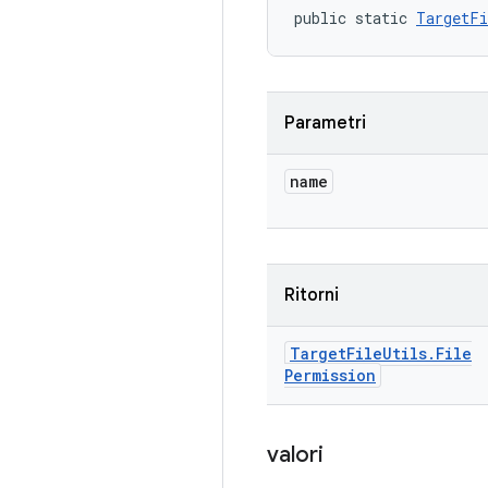
public static 
TargetFi
Parametri
name
Ritorni
Target
File
Utils
.
File
Permission
valori