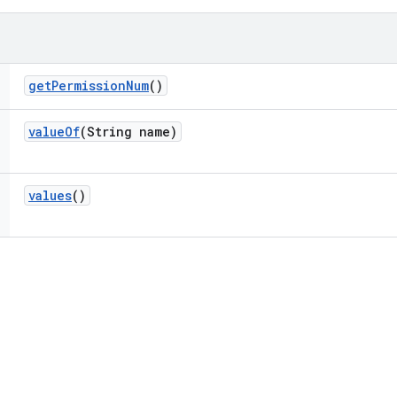
get
Permission
Num
()
value
Of
(String name)
values
()