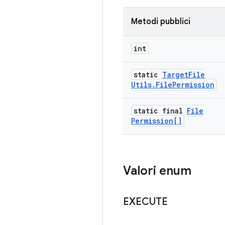
Metodi pubblici
int
static
Target
File
Utils
.
File
Permission
static final
File
Permission[]
Valori enum
EXECUTE