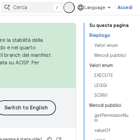
/
Accedi
Su questa pagina
Riepilogo
e la stabilità della
Valori enum
do e nel quarto
 Il branch del manifest
Metodi pubblici
cata su AOSP. Per
Valori enum
EXECUTE
LEGGI
SCRIVI
Metodi pubblici
getPermissionNu
m
valueOf
 pagina è stata utile?