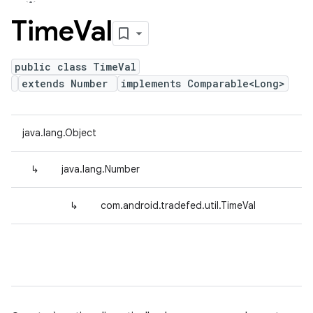
Time
Val
public class TimeVal
extends Number
implements Comparable<Long>
java.lang.Object
↳
java.lang.Number
↳
com.android.tradefed.util.TimeVal