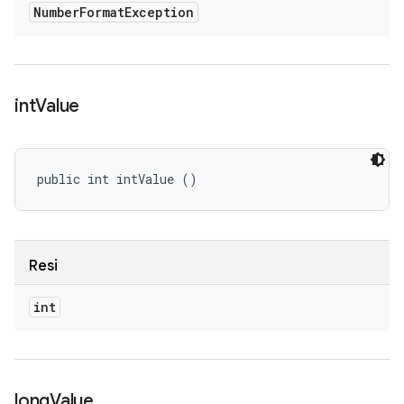
Number
Format
Exception
int
Value
public int intValue ()
Resi
int
long
Value