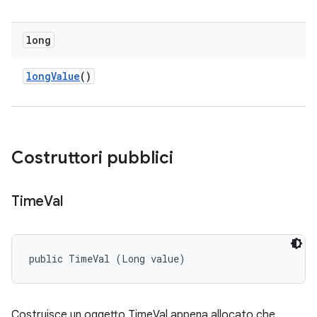
long
long
Value
()
Costruttori pubblici
Time
Val
public TimeVal (Long value)
Costruisce un oggetto TimeVal appena allocato che