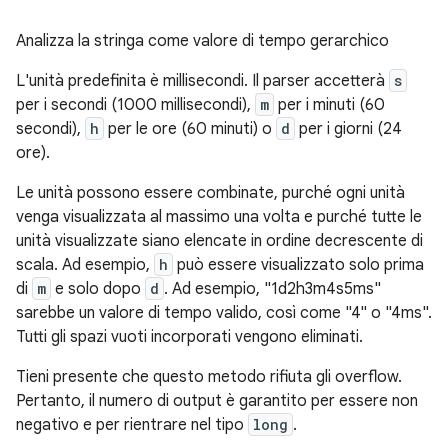
Analizza la stringa come valore di tempo gerarchico
L'unità predefinita è millisecondi. Il parser accetterà
s
per i secondi (1000 millisecondi),
m
per i minuti (60
secondi),
h
per le ore (60 minuti) o
d
per i giorni (24
ore).
Le unità possono essere combinate, purché ogni unità
venga visualizzata al massimo una volta e purché tutte le
unità visualizzate siano elencate in ordine decrescente di
scala. Ad esempio,
h
può essere visualizzato solo prima
di
m
e solo dopo
d
. Ad esempio, "1d2h3m4s5ms"
sarebbe un valore di tempo valido, così come "4" o "4ms".
Tutti gli spazi vuoti incorporati vengono eliminati.
Tieni presente che questo metodo rifiuta gli overflow.
Pertanto, il numero di output è garantito per essere non
negativo e per rientrare nel tipo
long
.