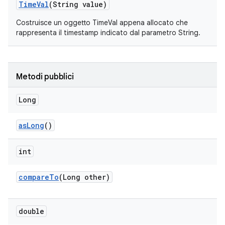
Time
Val
(String value)
Costruisce un oggetto TimeVal appena allocato che
rappresenta il
timestamp
indicato dal parametro String.
Metodi pubblici
Long
as
Long
()
int
compare
To
(Long other)
double