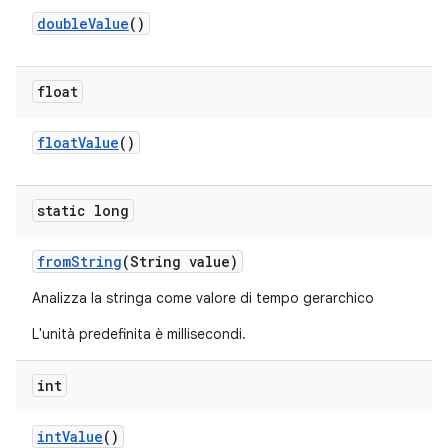
double
Value
()
float
float
Value
()
static long
from
String
(String value)
Analizza la stringa come valore di tempo gerarchico
L'unità predefinita è millisecondi.
int
int
Value
()