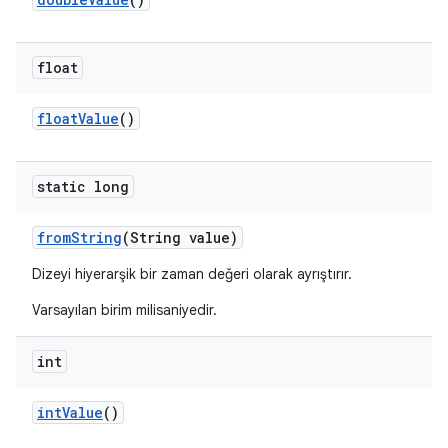
float
float
Value
()
static long
from
String
(String value)
Dizeyi hiyerarşik bir zaman değeri olarak ayrıştırır.
Varsayılan birim milisaniyedir.
int
int
Value
()