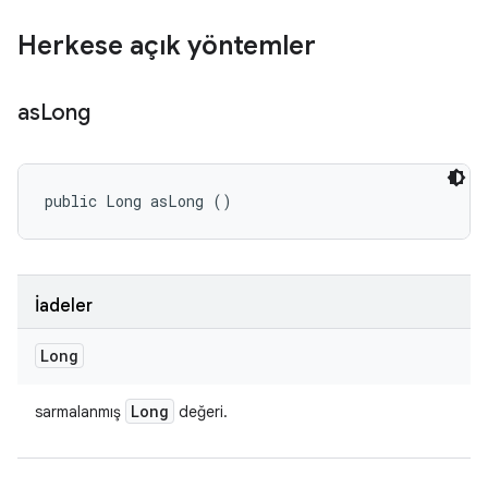
Herkese açık yöntemler
as
Long
public Long asLong ()
İadeler
Long
Long
sarmalanmış
değeri.