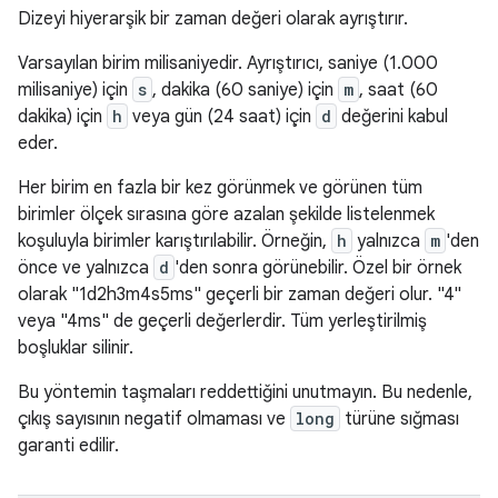
Dizeyi hiyerarşik bir zaman değeri olarak ayrıştırır.
Varsayılan birim milisaniyedir. Ayrıştırıcı, saniye (1.000
milisaniye) için
s
, dakika (60 saniye) için
m
, saat (60
dakika) için
h
veya gün (24 saat) için
d
değerini kabul
eder.
Her birim en fazla bir kez görünmek ve görünen tüm
birimler ölçek sırasına göre azalan şekilde listelenmek
koşuluyla birimler karıştırılabilir. Örneğin,
h
yalnızca
m
'den
önce ve yalnızca
d
'den sonra görünebilir. Özel bir örnek
olarak "1d2h3m4s5ms" geçerli bir zaman değeri olur. "4"
veya "4ms" de geçerli değerlerdir. Tüm yerleştirilmiş
boşluklar silinir.
Bu yöntemin taşmaları reddettiğini unutmayın. Bu nedenle,
çıkış sayısının negatif olmaması ve
long
türüne sığması
garanti edilir.