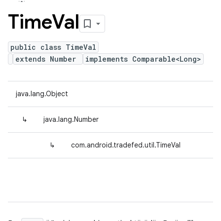
Time
Val
public class TimeVal
extends Number
implements Comparable<Long>
java.lang.Object
↳
java.lang.Number
↳
com.android.tradefed.util.TimeVal