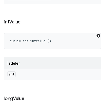
int
Value
public int intValue ()
İadeler
int
long
Value