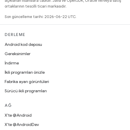
açıklanan lisanslara tabidir. Java ve OpenJDK, Oracle ve/veya satış
ortaklarının tescilli ticari markasıdır.
Son güncelleme tarihi: 2026-06-22 UTC.
DERLEME
Android kod deposu
Gereksinimler
İndirme
İkili programları önizle
Fabrika ayarı görüntüleri
Sürücü ikili programları
AĞ
X'te @Android
X'te @AndroidDev