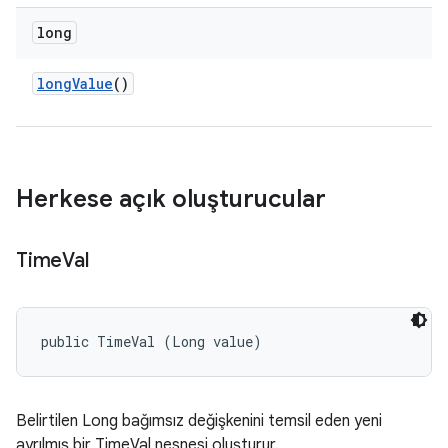
long
long
Value
()
Herkese açık oluşturucular
Time
Val
public TimeVal (Long value)
Belirtilen Long bağımsız değişkenini temsil eden yeni
ayrılmış bir TimeVal nesnesi oluşturur.