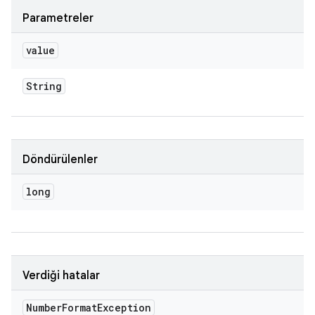
Parametreler
value
String
Döndürülenler
long
Verdiği hatalar
Number
Format
Exception