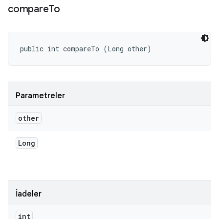
compare
To
public int compareTo (Long other)
Parametreler
other
Long
İadeler
int