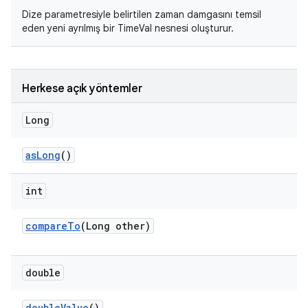
Dize parametresiyle belirtilen
zaman damgasını
temsil
eden yeni ayrılmış bir TimeVal nesnesi oluşturur.
Herkese açık yöntemler
Long
as
Long
()
int
compare
To
(Long other)
double
double
Value
()