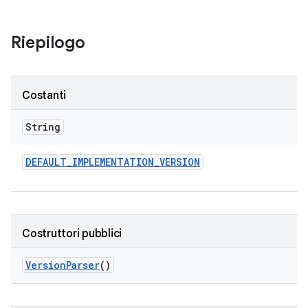
Riepilogo
Costanti
String
DEFAULT
_
IMPLEMENTATION
_
VERSION
Costruttori pubblici
Version
Parser
()