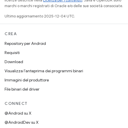
licenze descritte nella
Licenza per i contenuti
. Java e OpenJDK sono
marchi o marchi registrati di Oracle e/o delle sue società consociate.
Ultimo aggiornamento 2025-12-04 UTC.
CREA
Repository per Android
Requisiti
Download
Visualizza l'anteprima dei programmi binari
Immagini del produttore
File binari del driver
CONNECT
@Android su X
@AndroidDev su X