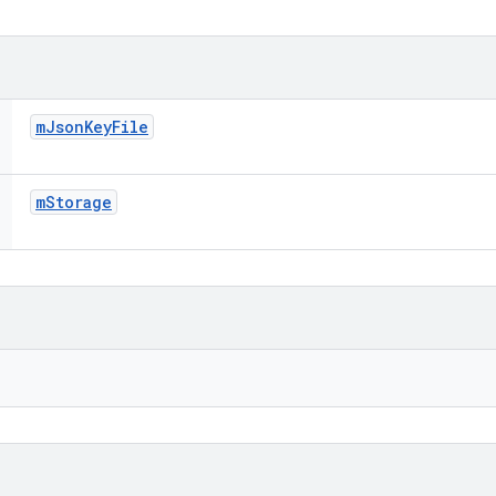
m
Json
Key
File
m
Storage