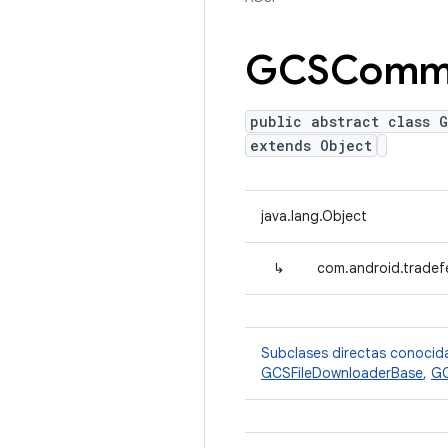
GCSComm
public abstract class 
extends Object
java.lang.Object
↳
com.android.trade
Subclases directas conocid
GCSFileDownloaderBase
,
GC