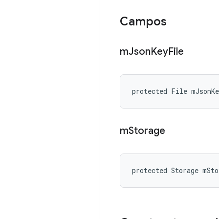
Campos
m
Json
Key
File
protected File mJsonK
m
Storage
protected Storage mSto