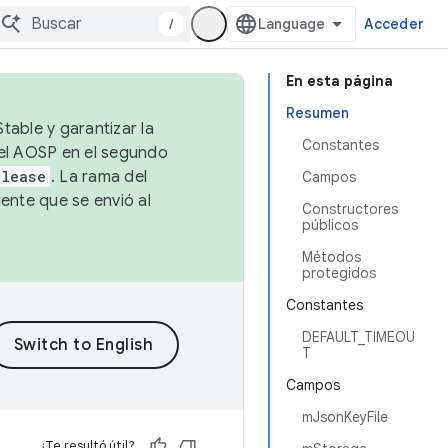
/
Acceder
En esta página
Resumen
table y garantizar la
Constantes
 el AOSP en el segundo
elease
. La rama del
Campos
ente que se envió al
Constructores
públicos
Métodos
protegidos
Constantes
DEFAULT_TIMEOU
T
Campos
mJsonKeyFile
¿Te resultó útil?