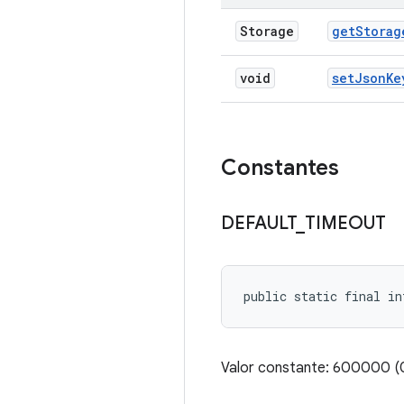
Storage
get
Storag
void
set
Json
Ke
Constantes
DEFAULT
_
TIMEOUT
public static final i
Valor constante: 600000 