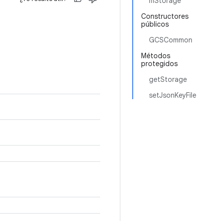
mStorage
Constructores
públicos
GCSCommon
Métodos
protegidos
getStorage
setJsonKeyFile