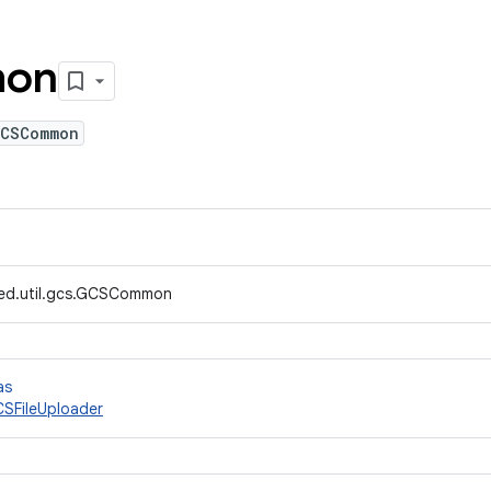
on
GCSCommon
fed.util.gcs.GCSCommon
as
SFileUploader