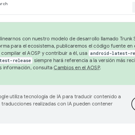
arch
alinearnos con nuestro modelo de desarrollo llamado Trunk S
forma para el ecosistema, publicaremos el código fuente en
 compilar el AOSP y contribuir a él, usa
android-latest-r
test-release
siempre hará referencia a la versión más reci
 información, consulta
Cambios en el AOSP
.
gle utiliza tecnología de IA para traducir contenido a
as traducciones realizadas con IA pueden contener