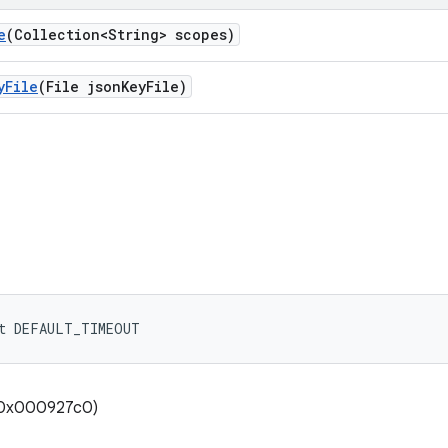
e
(Collection<String> scopes)
y
File
(File json
Key
File)
nt DEFAULT_TIMEOUT
(0x000927c0)