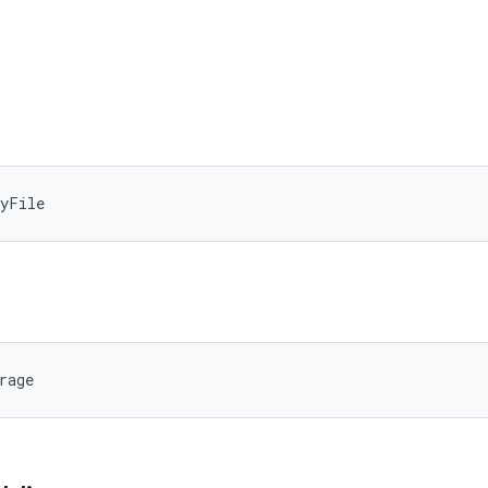
eyFile
rage