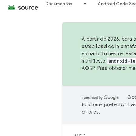
Documentos
Android Code Se
A partir de 2026, para 
estabilidad de la plata
y cuarto trimestre. Para
manifiesto
android-la
AOSP. Para obtener más
Goo
tu idioma preferido. L
errores.
AOSP