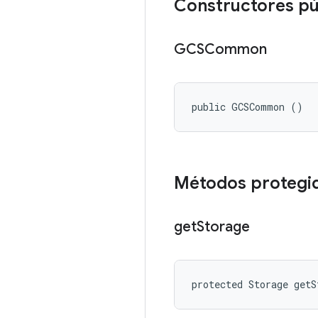
Constructores pú
GCSCommon
public GCSCommon ()
Métodos protegi
get
Storage
protected Storage getS