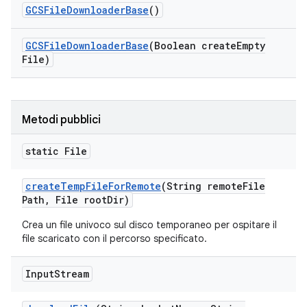
GCSFile
Downloader
Base
()
GCSFile
Downloader
Base
(Boolean create
Empty
File)
Metodi pubblici
static File
create
Temp
File
For
Remote
(String remote
File
Path
,
File root
Dir)
Crea un file univoco sul disco temporaneo per ospitare il
file scaricato con il percorso specificato.
Input
Stream