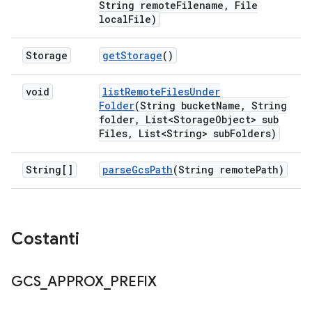
String remote
Filename
,
File
local
File)
Storage
get
Storage
()
void
list
Remote
Files
Under
Folder
(String bucket
Name
,
String
folder
,
List<Storage
Object> sub
Files
,
List<String> sub
Folders)
String[]
parse
Gcs
Path
(String remote
Path)
Costanti
GCS
_
APPROX
_
PREFIX