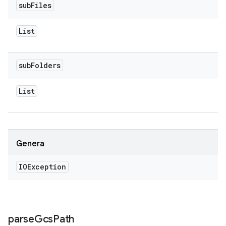
sub
Files
List
sub
Folders
List
Genera
IOException
parse
Gcs
Path