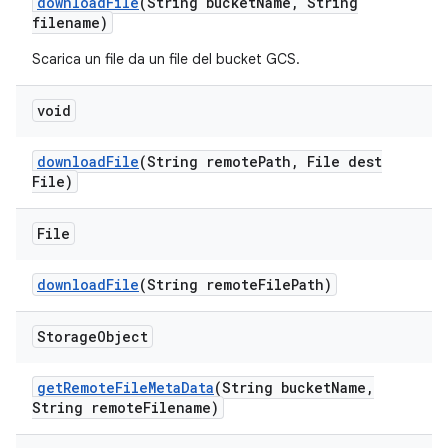
download
File
(String bucket
Name
,
String
filename)
Scarica un file da un file del bucket GCS.
void
download
File
(String remote
Path
,
File dest
File)
File
download
File
(String remote
File
Path)
Storage
Object
get
Remote
File
Meta
Data
(String bucket
Name
,
String remote
Filename)