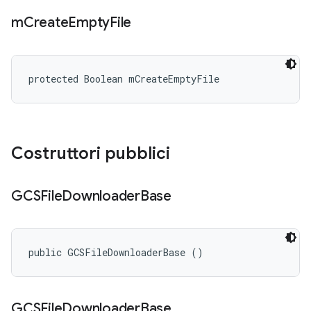
m
Create
Empty
File
protected Boolean mCreateEmptyFile
Costruttori pubblici
GCSFile
Downloader
Base
public GCSFileDownloaderBase ()
GCSFile
Downloader
Base