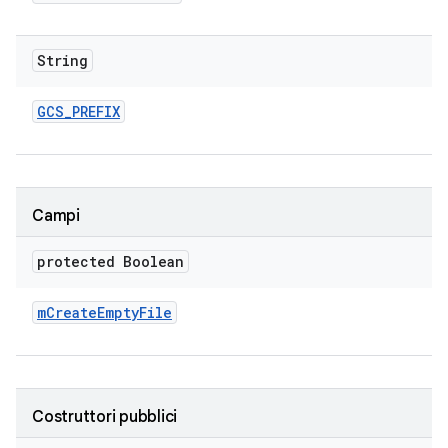
String
GCS
_
PREFIX
Campi
protected Boolean
m
Create
Empty
File
Costruttori pubblici