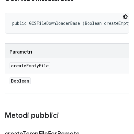
public GCSFileDownloaderBase (Boolean createEmptyF
Parametri
create
Empty
File
Boolean
Metodi pubblici
create
Temp
File
For
Remote