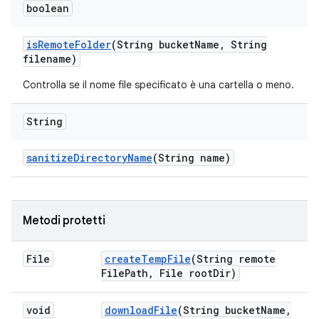
boolean
is
Remote
Folder
(String bucket
Name
,
String
filename)
Controlla se il nome file specificato è una cartella o meno.
String
sanitize
Directory
Name
(String name)
Metodi protetti
File
create
Temp
File
(String remote
File
Path
,
File root
Dir)
void
download
File
(String bucket
Name
,