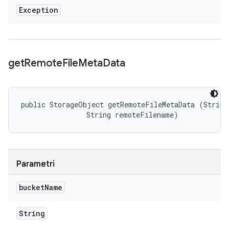
Exception
get
Remote
File
Meta
Data
public StorageObject getRemoteFileMetaData (String 
                String remoteFilename)
Parametri
bucket
Name
String