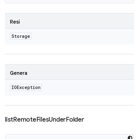
Resi
Storage
Genera
IOException
list
Remote
Files
Under
Folder