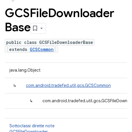
GCSFile
Downloader
Base
public class GCSFileDownloaderBase
extends
GCSCommon
java.lang.Object
↳
com.android.tradefed.util.gcs.GCSCommon
↳
com.android.tradefed.util.gcs.GCSFileDownl
Sottoclassi dirette note
GCSFileDownloader