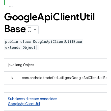
Google
Api
Client
Util
Base
public class GoogleApiClientUtilBase
extends Object
java.lang.Object
↳
com.android.tradefed.util.gcs.GoogleApiClientUtilBas
Subclases directas conocidas
GoogleApiClientUtil