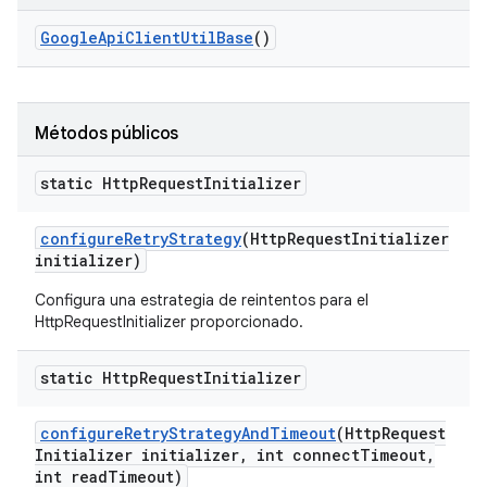
Google
Api
Client
Util
Base
()
Métodos públicos
static Http
Request
Initializer
configure
Retry
Strategy
(Http
Request
Initializer
initializer)
Configura una estrategia de reintentos para el
HttpRequestInitializer proporcionado.
static Http
Request
Initializer
configure
Retry
Strategy
And
Timeout
(Http
Request
Initializer initializer
,
int connect
Timeout
,
int read
Timeout)