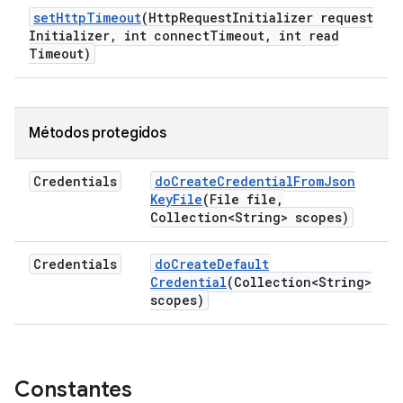
set
Http
Timeout
(Http
Request
Initializer request
Initializer
,
int connect
Timeout
,
int read
Timeout)
Métodos protegidos
Credentials
do
Create
Credential
From
Json
Key
File
(File file
,
Collection<String> scopes)
Credentials
do
Create
Default
Credential
(Collection<String>
scopes)
Constantes