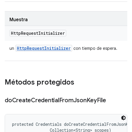
Muestra
Http
Request
Initializer
Http
Request
Initializer
un
con tiempo de espera.
Métodos protegidos
do
Create
Credential
From
Json
Key
File
protected Credentials doCreateCredentialFromJsonKey
                Collection<String> scopes)