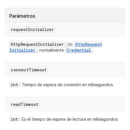
Parámetros
request
Initializer
Http
Request
Initializer
Http
Request
: Un
Initializer
Credential
, normalmente
.
connect
Timeout
int
: Tiempo de espera de conexión en milisegundos.
read
Timeout
int
: Es el tiempo de espera de lectura en milisegundos.