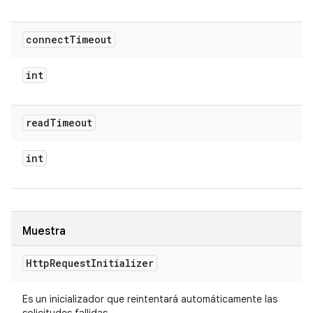
connect
Timeout
int
read
Timeout
int
Muestra
Http
Request
Initializer
Es un inicializador que reintentará automáticamente las