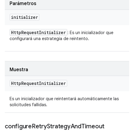
Parámetros
initializer
Http
Request
Initializer
: Es un inicializador que
configurará una estrategia de reintento.
Muestra
Http
Request
Initializer
Es un inicializador que reintentará automáticamente las
solicitudes fallidas.
configure
Retry
Strategy
And
Timeout