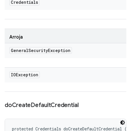
Credentials
Arroja
General
Security
Exception
IOException
do
Create
Default
Credential
protected Credentials doCreateDefaultCredential (C