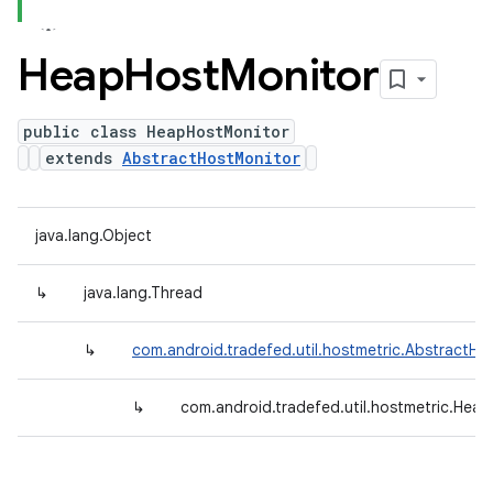
Heap
Host
Monitor
public class HeapHostMonitor
extends
AbstractHostMonitor
java.lang.Object
↳
java.lang.Thread
↳
com.android.tradefed.util.hostmetric.AbstractHo
↳
com.android.tradefed.util.hostmetric.Hea