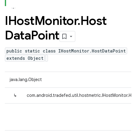
IHost
Monitor
.
Host
Data
Point
public static class IHostMonitor.HostDataPoint
extends Object
java.lang.Object
↳
com.android.tradefed.util.hostmetric.IHostMonitor.Ho