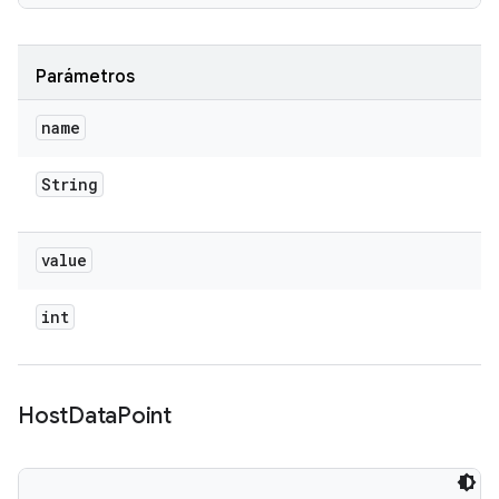
Parámetros
name
String
value
int
Host
Data
Point