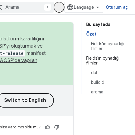
/
Oturum aç
Bu sayfada
Özet
latform kararlılığını
Fields'ın oynadığı
SP'yi oluşturmak ve
filmler
t-release
manifest
Fields'ın oynadığı
n
AOSP'de yapılan
filmler
dal
buildId
aroma
 size yardımcı oldu mu?