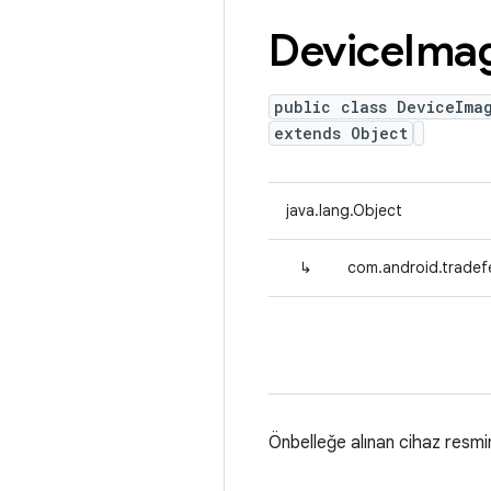
Device
Ima
public class DeviceIma
extends Object
java.lang.Object
↳
com.android.tradef
Önbelleğe alınan cihaz resmini