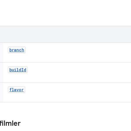
branch
build
Id
flavor
filmler