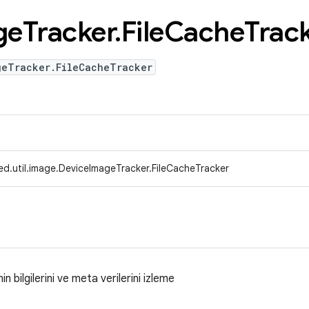
ge
Tracker
.
File
Cache
Trac
geTracker.FileCacheTracker
ed.util.image.DeviceImageTracker.FileCacheTracker
n bilgilerini ve meta verilerini izleme