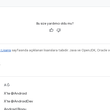
Bu size yardımcı oldu mu?
k Lisansı
sayfasında açıklanan lisanslara tabidir. Java ve OpenJDK, Oracle ve/v
.
AĞ
X'te @Android
X'te @AndroidDev
Android Blogu