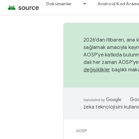
Dokümanlar
Android Kod Arama
2026'dan itibaren, ana k
sağlamak amacıyla kayn
AOSP'ye katkıda bulunm
dalı her zaman AOSP'ye 
değişiklikler
başlıklı maka
Goog
zeka teknolojisini kullanı
AOSP