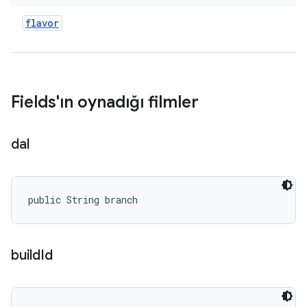
flavor
Fields'ın oynadığı filmler
dal
public String branch
build
Id