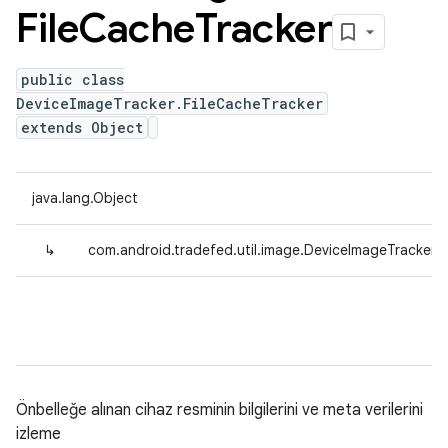
File
Cache
Tracker
public class
DeviceImageTracker.FileCacheTracker
extends Object
java.lang.Object
↳
com.android.tradefed.util.image.DeviceImageTracker.F
Önbelleğe alınan cihaz resminin bilgilerini ve meta verilerini
izleme