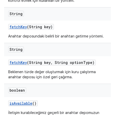
kontrol etmek için kullanılan bir yöntem.
String
fetch
Key
(String key)
Anahtar deposundaki belirli bir anahtarı getirme yöntemi.
String
fetch
Key
(String key
,
String option
Type)
Beklenen türde değer oluşturmak için kuru çalıştırma
anahtar deposu için özel geri çağırma.
boolean
is
Available
()
İletişim kurabileceğimiz geçerli bir anahtar depomuzun