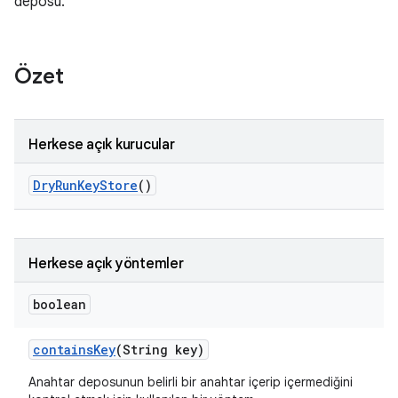
deposu.
Özet
Herkese açık kurucular
Dry
Run
Key
Store
()
Herkese açık yöntemler
boolean
contains
Key
(String key)
Anahtar deposunun belirli bir anahtar içerip içermediğini