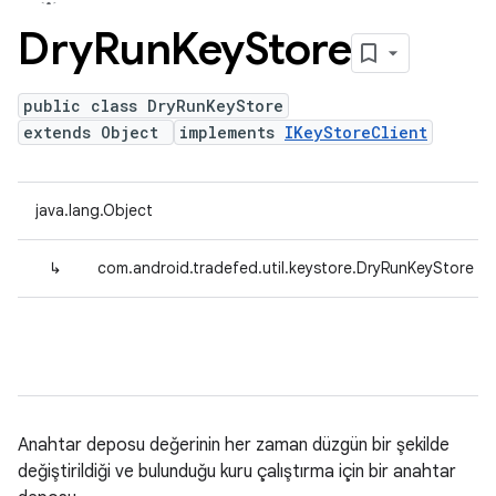
Dry
Run
Key
Store
public class DryRunKeyStore
extends Object
implements
IKeyStoreClient
java.lang.Object
↳
com.android.tradefed.util.keystore.DryRunKeyStore
Anahtar deposu değerinin her zaman düzgün bir şekilde
değiştirildiği ve bulunduğu kuru çalıştırma için bir anahtar