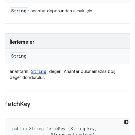
String
: anahtar deposundan almak için.
İlerlemeler
String
String
anahtarın
değeri. Anahtar bulunamazsa boş
değer döndürülür.
fetch
Key
public String fetchKey (String key, 

                String optionType)