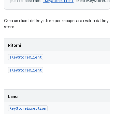
public abstract 
IKeyStoreClient
 createKeyStoreClie
Crea un client del key store per recuperare i valori dal key
store.
Ritorni
IKey
Store
Client
IKey
Store
Client
Lanci
Key
Store
Exception