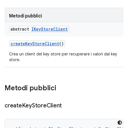
Metodi pubblici
abstract
IKey
Store
Client
create
Key
Store
Client
()
Crea un client del key store per recuperare i valori dal key
store.
Metodi pubblici
create
Key
Store
Client