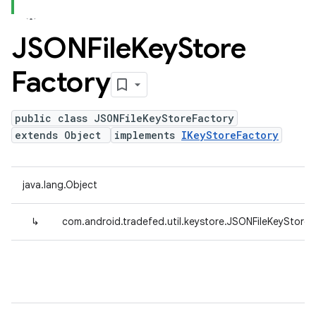
JSONFile
Key
Store
Factory
public class JSONFileKeyStoreFactory
extends Object
implements
IKeyStoreFactory
java.lang.Object
↳
com.android.tradefed.util.keystore.JSONFileKeyStoreF