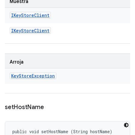
Muestra
IKey
Store
Client
IKey
Store
Client
Arroja
Key
Store
Exception
set
Host
Name
public void setHostName (String hostName)