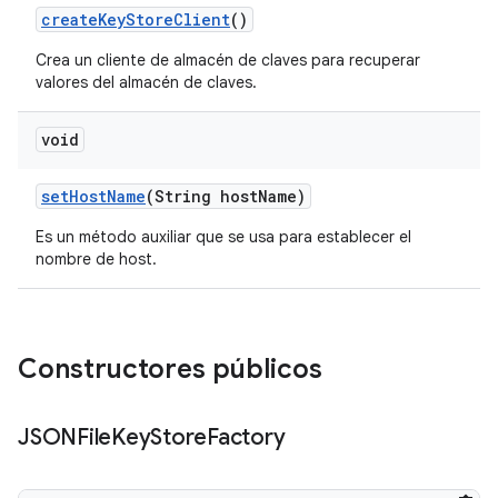
create
Key
Store
Client
()
Crea un cliente de almacén de claves para recuperar
valores del almacén de claves.
void
set
Host
Name
(String host
Name)
Es un método auxiliar que se usa para establecer el
nombre de host.
Constructores públicos
JSONFile
Key
Store
Factory