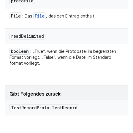
proto
File
File
File
: Das
, das den Eintrag enthält
read
Delimited
boolean
: „True“, wenn die Protodatei im begrenzten
Format vorliegt. „False“, wenn die Datei im Standard
format vorliegt.
Gibt Folgendes zurück:
Test
Record
Proto
.
Test
Record