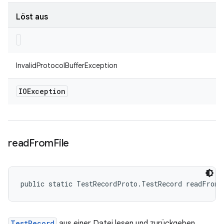
Löst aus
InvalidProtocolBufferException
IOException
read
From
File
public static TestRecordProto.TestRecord readFrom
TestRecord
aus einer Datei lesen und zurückgeben.