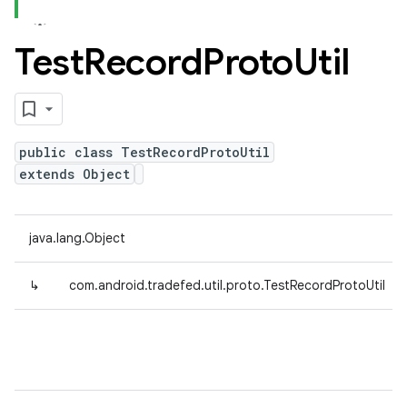
Test
Record
Proto
Util
public class TestRecordProtoUtil
extends Object
java.lang.Object
↳
com.android.tradefed.util.proto.TestRecordProtoUtil