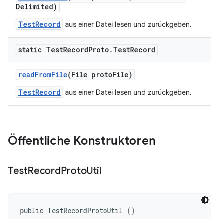
Delimited)
TestRecord
aus einer Datei lesen und zurückgeben.
static Test
Record
Proto
.
Test
Record
read
From
File
(File proto
File)
TestRecord
aus einer Datei lesen und zurückgeben.
Öffentliche Konstruktoren
Test
Record
Proto
Util
public TestRecordProtoUtil ()