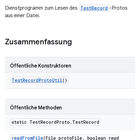
Dienstprogramm zum Lesen des
TestRecord
-Protos
aus einer Datei.
Zusammenfassung
Öffentliche Konstruktoren
Test
Record
Proto
Util
()
Öffentliche Methoden
static Test
Record
Proto
.
Test
Record
read
From
File
(File proto
File
,
boolean read