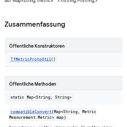
auf Map<string, metric="">.</string,></string,>
Zusammenfassung
Öffentliche Konstruktoren
Tf
Metric
Proto
Util
()
Öffentliche Methoden
static Map<String
,
String>
compatible
Convert
(Map<String
,
Metric
Measurement
.
Metric> map)