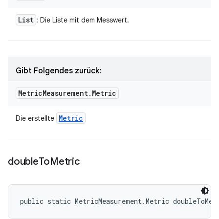
List
: Die Liste mit dem Messwert.
Gibt Folgendes zurück:
Metric
Measurement
.
Metric
Metric
Die erstellte
double
To
Metric
public static MetricMeasurement.Metric doubleToMet