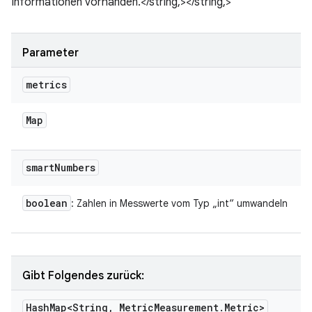
Informationen vorhanden.</string,></string,>
Parameter
metrics
Map
smart
Numbers
boolean
: Zahlen in Messwerte vom Typ „int“ umwandeln
Gibt Folgendes zurück:
Hash
Map<String
,
Metric
Measurement
.
Metric>