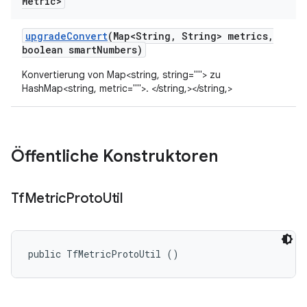
Metric>
upgrade
Convert
(Map<String
,
String> metrics
,
boolean smart
Numbers)
Konvertierung von Map<string, string=""> zu
HashMap<string, metric="">. </string,></string,>
Öffentliche Konstruktoren
Tf
Metric
Proto
Util
public TfMetricProtoUtil ()