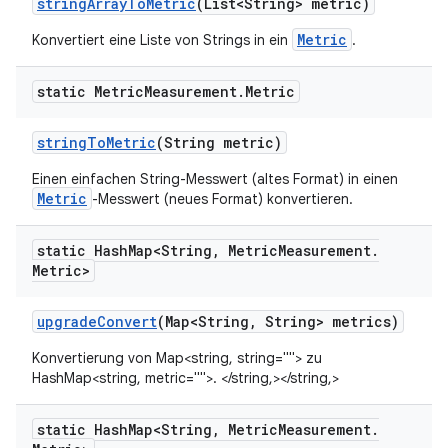
string
Array
To
Metric
(List<String> metric)
Metric
Konvertiert eine Liste von Strings in ein
.
static Metric
Measurement
.
Metric
string
To
Metric
(String metric)
Einen einfachen String-Messwert (altes Format) in einen
Metric
-Messwert (neues Format) konvertieren.
static Hash
Map<String
,
Metric
Measurement
.
Metric>
upgrade
Convert
(Map<String
,
String> metrics)
Konvertierung von Map<string, string=""> zu
HashMap<string, metric="">. </string,></string,>
static Hash
Map<String
,
Metric
Measurement
.