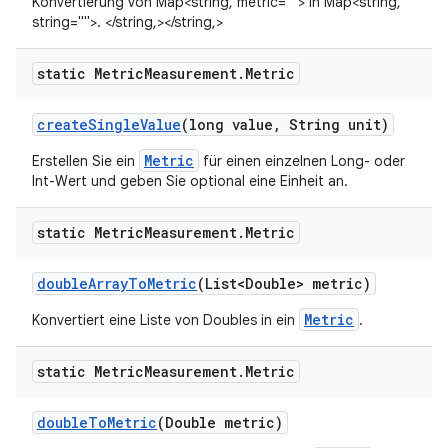
Konvertierung von Map<string, metric=""> in Map<string,
string="">. </string,></string,>
static Metric
Measurement
.
Metric
create
Single
Value
(long value
,
String unit)
Metric
Erstellen Sie ein
für einen einzelnen Long- oder
Int-Wert und geben Sie optional eine Einheit an.
static Metric
Measurement
.
Metric
double
Array
To
Metric
(List<Double> metric)
Metric
Konvertiert eine Liste von Doubles in ein
.
static Metric
Measurement
.
Metric
double
To
Metric
(Double metric)