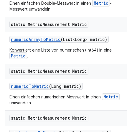
Metric
Einen einfachen Double-Messwert in einen
-
Messwert umwandeln.
static Metric
Measurement
.
Metric
numeric
Array
To
Metric
(List<Long> metric)
Konvertiert eine Liste von numerischen (int64) in eine
Metric
.
static Metric
Measurement
.
Metric
numeric
To
Metric
(Long metric)
Metric
Einen einfachen numerischen Messwert in einen
umwandeln.
static Metric
Measurement
.
Metric