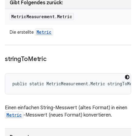
Gibt Folgendes zurück:
Metric
Measurement
.
Metric
Metric
Die erstellte
string
To
Metric
public static MetricMeasurement.Metric stringToMet
Einen einfachen String-Messwert (altes Format) in einen
Metric
-Messwert (neues Format) konvertieren.