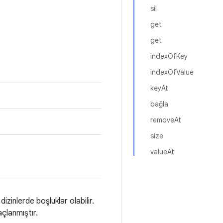
sil
get
get
indexOfKey
indexOfValue
keyAt
bağla
removeAt
size
valueAt
izinlerde boşluklar olabilir.
çlanmıştır.