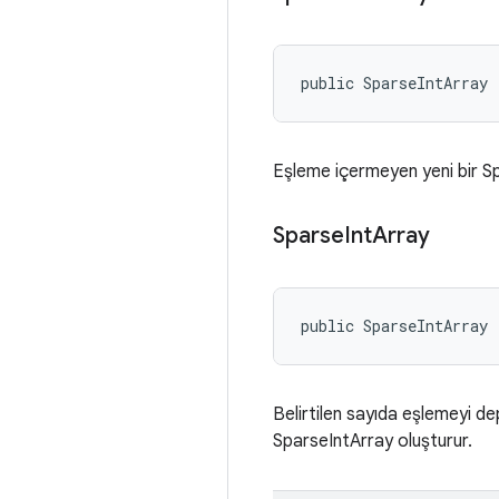
public SparseIntArray 
Eşleme içermeyen yeni bir Sp
Sparse
Int
Array
public SparseIntArray 
Belirtilen sayıda eşlemeyi d
SparseIntArray oluşturur.