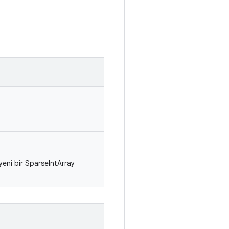
yeni bir SparseIntArray