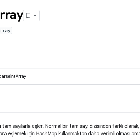
rray
rray
parseIntArray
tam sayılarla eşler. Normal bir tam sayı dizisinden farklı olarak, d
ılara eşlemek için HashMap kullanmaktan daha verimli olması ama