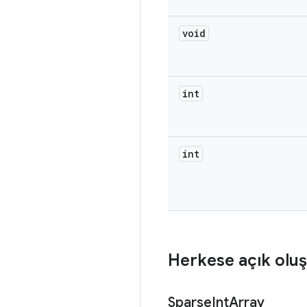
void
int
int
Herkese açık oluş
Sparse
Int
Array