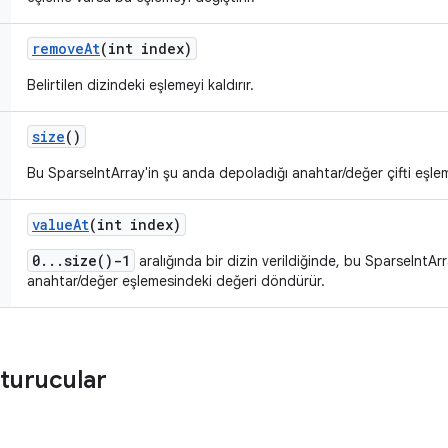
remove
At
(int index)
Belirtilen dizindeki eşlemeyi kaldırır.
size
()
Bu SparseIntArray'in şu anda depoladığı anahtar/değer çifti eşlem
value
At
(int index)
0...size()-1
aralığında bir dizin verildiğinde, bu SparseIntAr
anahtar/değer eşlemesindeki değeri döndürür.
turucular