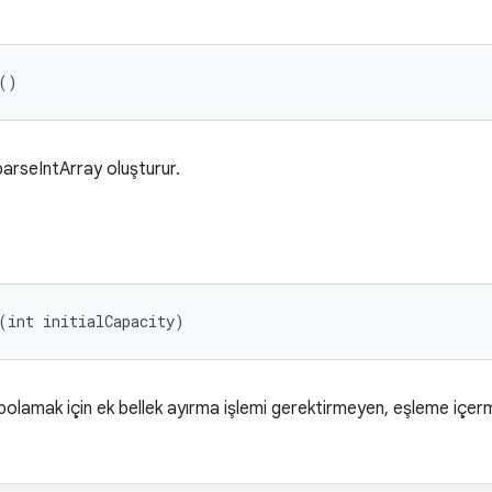
()
arseIntArray oluşturur.
(int initialCapacity)
epolamak için ek bellek ayırma işlemi gerektirmeyen, eşleme içer