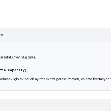
ar
arseIntArray oluşturur.
tial
Capacity)
epolamak için ek bellek ayırma işlemi gerektirmeyen, eşleme içermeyen 