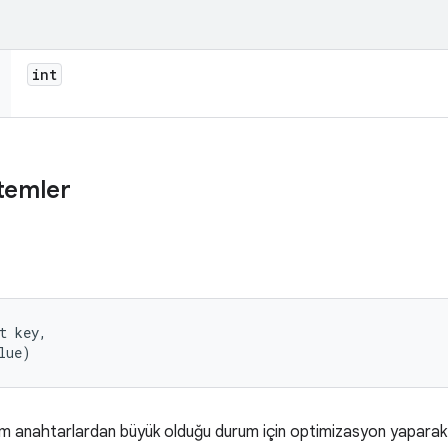
int
temler
t key, 

lue)
m anahtarlardan büyük olduğu durum için optimizasyon yaparak d