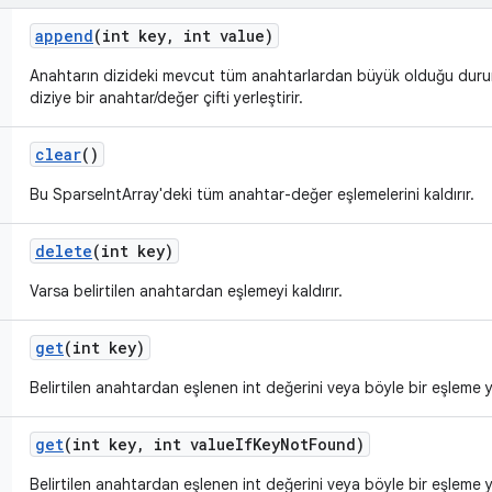
append
(int key
,
int value)
Anahtarın dizideki mevcut tüm anahtarlardan büyük olduğu duru
diziye bir anahtar/değer çifti yerleştirir.
clear
()
Bu SparseIntArray'deki tüm anahtar-değer eşlemelerini kaldırır.
delete
(int key)
Varsa belirtilen anahtardan eşlemeyi kaldırır.
get
(int key)
Belirtilen anahtardan eşlenen int değerini veya böyle bir eşleme
get
(int key
,
int value
If
Key
Not
Found)
Belirtilen anahtardan eşlenen int değerini veya böyle bir eşleme y