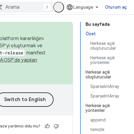
/
Oturum aç
Bu sayfada
Özet
latform kararlılığını
Herkese açık
SP'yi oluşturmak ve
oluşturucular
t-release
manifest
Herkese açık
n
AOSP'de yapılan
yöntemler
Herkese açık
oluşturucular
SparseIntArray
SparseIntArray
Herkese açık
yöntemler
append
 size yardımcı oldu mu?
temizle