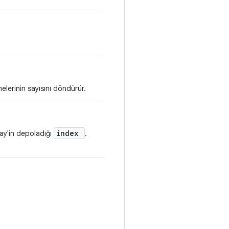
elerinin sayısını döndürür.
index
ray'in depoladığı
.