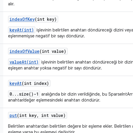
alır.
index
Of
Key
(int key)
keyAt(int)
işlevinin belirtilen anahtarı döndüreceği dizini veya
eşlenmemişse negatif bir sayı döndürür.
index
Of
Value
(int value)
valueAt(int)
işlevinin belirtilen anahtarı döndüreceği bir dizi
eşleşen anahtar yoksa negatif bir sayı döndürür.
key
At
(int index)
0...size()-1
aralığında bir dizin verildiğinde, bu SparseIntAr
anahtar/değer eşlemesindeki anahtarı döndürür.
put
(int key
,
int value)
Belirtilen anahtardan belirtilen değere bir eşleme ekler. Belirtil
eşleme varsa bu eşlemeyi değiştirir.