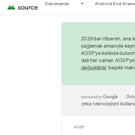
Dokümanlar
Android Kod Arama
2026'dan itibaren, ana k
sağlamak amacıyla kayn
AOSP'ye katkıda bulunm
dalı her zaman AOSP'ye 
değişiklikler
başlıklı maka
Goog
zeka teknolojisini kullanı
AOSP