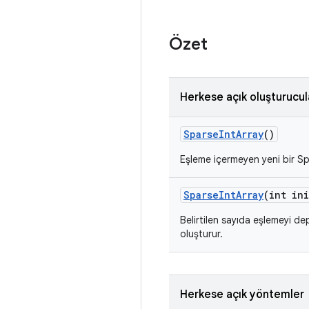
Özet
Herkese açık oluşturucul
Sparse
Int
Array
()
Eşleme içermeyen yeni bir Sp
Sparse
Int
Array
(int ini
Belirtilen sayıda eşlemeyi d
oluşturur.
Herkese açık yöntemler