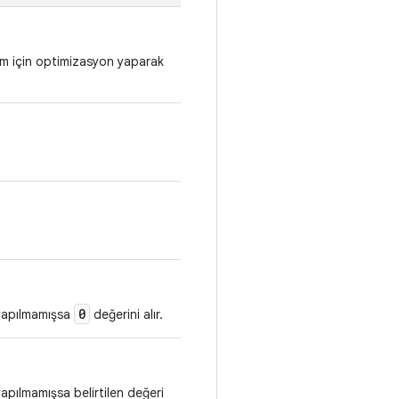
m için optimizasyon yaparak
0
 yapılmamışsa
değerini alır.
apılmamışsa belirtilen değeri