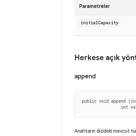
Parametreler
initial
Capacity
Herkese açık yön
append
public void append (in
                int va
Anahtarın dizideki mevcut tü