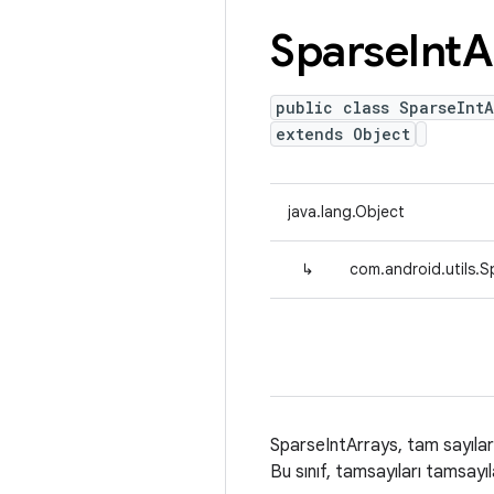
Sparse
Int
A
public class SparseIntA
extends Object
java.lang.Object
↳
com.android.utils.S
SparseIntArrays, tam sayıları 
Bu sınıf, tamsayıları tamsay