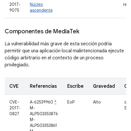
2017-
Núcleo
red
9075
ascendente
Componentes de Media
Tek
La vulnerabilidad más grave de esta sección podría
permitir que una aplicación local malintencionada ejecute
código arbitrario en el contexto de un proceso
privilegiado.
CVE
Referencias
Escribe
Gravedad
Co
CVE-
A-62539960
*
EoP
Alto
con
2017-
M-
So
0827
ALPS03353876
M-
ALPS03353861