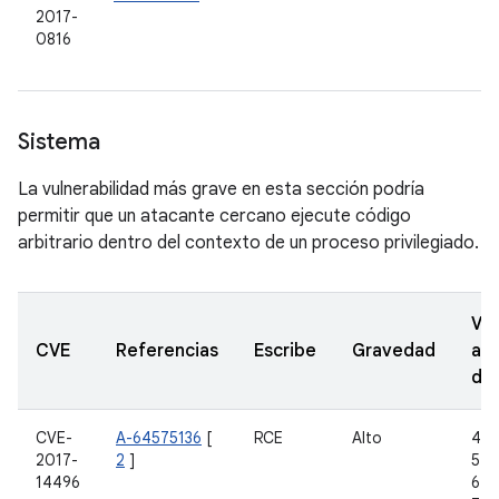
2017-
0816
Sistema
La vulnerabilidad más grave en esta sección podría
permitir que un atacante cercano ejecute código
arbitrario dentro del contexto de un proceso privilegiado.
Ver
CVE
Referencias
Escribe
Gravedad
act
de
CVE-
A-64575136
[
RCE
Alto
4.4.
2017-
2
]
5.1.
14496
6.0.