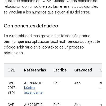
la lista de cambios de AOSP. Cuando varios cambios se
relacionan con un solo error, las referencias adicionales
se vinculan a los números que siguen al ID del error.
Componentes del núcleo
La vulnerabilidad más grave de esta sección podría
permitir que una aplicación local malintencionada ejecute
código arbitrario en el contexto de un proceso
privilegiado.
CVE
Referencias
Escribe
Gravedad
Co
CVE-
A-37866910
EoP
Alto
sis
2017-
Núcleo
arc
7374
ascendente
CVE-
A-62298712
EoP
Alto
sub