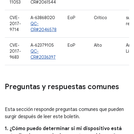
11053
CR#2061544
CVE-
A-63868020
EoP
Crítico
sub
2017-
QC-
red
9714
CR#2046578
CVE-
A-62379105
EoP
Alto
Arr
2017-
QC-
Linu
9683
CR#2036397
Preguntas y respuestas comunes
Esta sección responde preguntas comunes que pueden
surgir después de leer este boletín.
1. ¿Cómo puedo determinar si mi dispositivo está