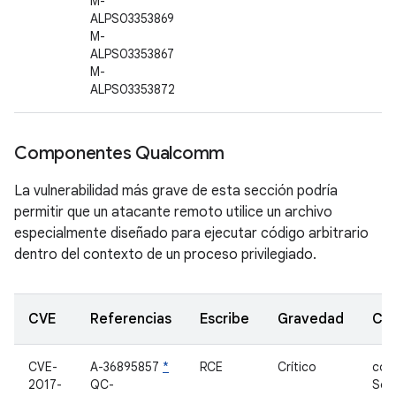
M-
ALPS03353869
M-
ALPS03353867
M-
ALPS03353872
Componentes Qualcomm
La vulnerabilidad más grave de esta sección podría
permitir que un atacante remoto utilice un archivo
especialmente diseñado para ejecutar código arbitrario
dentro del contexto de un proceso privilegiado.
CVE
Referencias
Escribe
Gravedad
Co
CVE-
A-36895857
*
RCE
Crítico
con
2017-
QC-
So