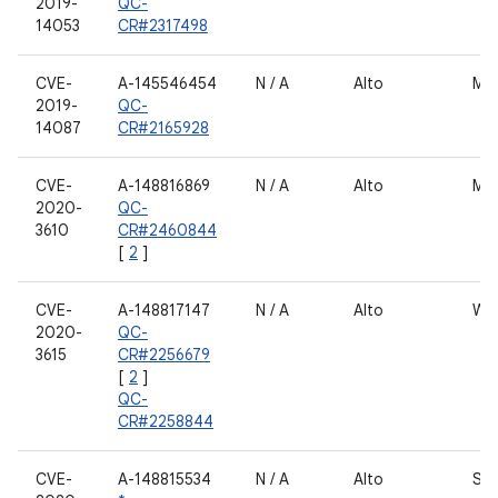
2019-
QC-
14053
CR#2317498
CVE-
A-145546454
N / A
Alto
Mon
2019-
QC-
14087
CR#2165928
CVE-
A-148816869
N / A
Alto
Mon
2020-
QC-
3610
CR#2460844
[
2
]
CVE-
A-148817147
N / A
Alto
WiF
2020-
QC-
3615
CR#2256679
[
2
]
QC-
CR#2258844
CVE-
A-148815534
N / A
Alto
Seg