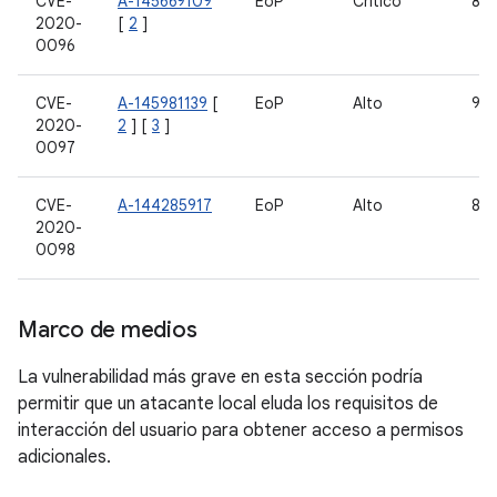
CVE-
A-145669109
EoP
Crítico
8.0,
2020-
[
2
]
0096
CVE-
A-145981139
[
EoP
Alto
9, 
2020-
2
] [
3
]
0097
CVE-
A-144285917
EoP
Alto
8.0,
2020-
0098
Marco de medios
La vulnerabilidad más grave en esta sección podría
permitir que un atacante local eluda los requisitos de
interacción del usuario para obtener acceso a permisos
adicionales.