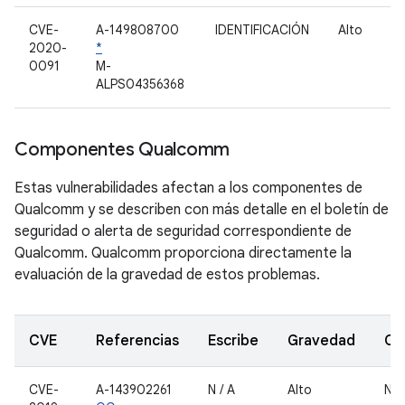
CVE-
A-149808700
IDENTIFICACIÓN
Alto
2020-
*
0091
M-
ALPS04356368
Componentes Qualcomm
Estas vulnerabilidades afectan a los componentes de
Qualcomm y se describen con más detalle en el boletín de
seguridad o alerta de seguridad correspondiente de
Qualcomm. Qualcomm proporciona directamente la
evaluación de la gravedad de estos problemas.
CVE
Referencias
Escribe
Gravedad
Co
CVE-
A-143902261
N / A
Alto
Núc