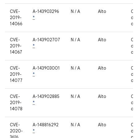
CVE-
A-143903296
N / A
Alto
Co
2019-
*
de 
14066
cer
CVE-
A-143902707
N / A
Alto
Co
2019-
*
de 
14067
cer
CVE-
A-143903001
N / A
Alto
Co
2019-
*
de 
14077
cer
CVE-
A-143902885
N / A
Alto
Co
2019-
*
de 
14078
cer
CVE-
A-148816292
N / A
Alto
Co
2020-
*
de 
3616
cer