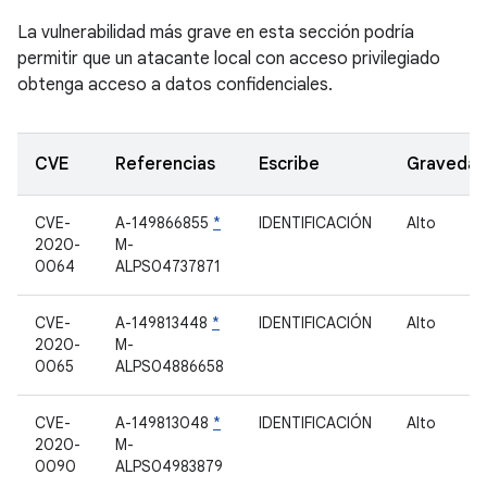
La vulnerabilidad más grave en esta sección podría
permitir que un atacante local con acceso privilegiado
obtenga acceso a datos confidenciales.
CVE
Referencias
Escribe
Graveda
CVE-
A-149866855
*
IDENTIFICACIÓN
Alto
2020-
M-
0064
ALPS04737871
CVE-
A-149813448
*
IDENTIFICACIÓN
Alto
2020-
M-
0065
ALPS04886658
CVE-
A-149813048
*
IDENTIFICACIÓN
Alto
2020-
M-
0090
ALPS04983879