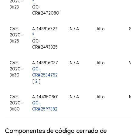
2020-
*
3623
QC-
CR#2472080
CVE-
A-148816727
N / A
Alto
Seg
2020-
*
3625
QC-
CR#2493825
CVE-
A-148816037
N / A
Alto
Vid
2020-
QC-
3630
CR#2534752
[
2
]
CVE-
A-144350801
N / A
Alto
Núc
2020-
QC-
3680
CR#2597382
Componentes de código cerrado de