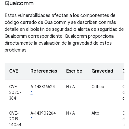
Qualcomm
Estas vulnerabilidades afectan a los componentes de
código cerrado de Qualcomm y se describen con más
detalle en el boletín de seguridad o alerta de seguridad de
Qualcomm correspondiente. Qualcomm proporciona
directamente la evaluación de la gravedad de estos
problemas.
CVE
Referencias
Escribe
Gravedad
Co
CVE-
A-148816624
N / A
Crítico
Co
2020-
*
de 
3641
cer
CVE-
A-143902264
N / A
Alto
Co
2019-
*
de 
14054
cer