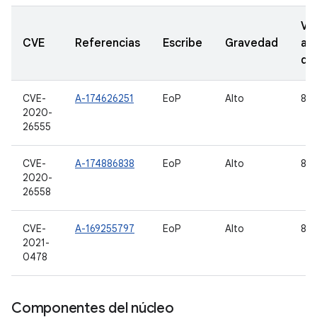
Ve
CVE
Referencias
Escribe
Gravedad
ac
de
CVE-
A-174626251
EoP
Alto
8.1,
2020-
26555
CVE-
A-174886838
EoP
Alto
8.1,
2020-
26558
CVE-
A-169255797
EoP
Alto
8.1,
2021-
0478
Componentes del núcleo