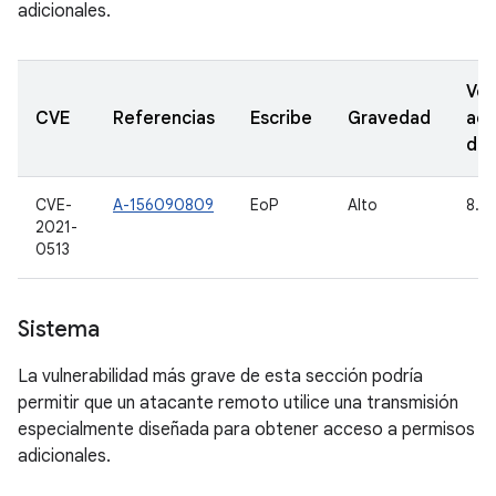
adicionales.
Ver
CVE
Referencias
Escribe
Gravedad
act
de
CVE-
A-156090809
EoP
Alto
8.1,
2021-
0513
Sistema
La vulnerabilidad más grave de esta sección podría
permitir que un atacante remoto utilice una transmisión
especialmente diseñada para obtener acceso a permisos
adicionales.