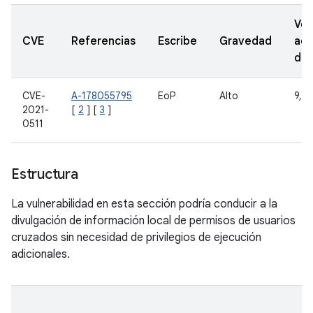
Ver
CVE
Referencias
Escribe
Gravedad
act
de
CVE-
A-178055795
EoP
Alto
9, 1
2021-
[
2
] [
3
]
0511
Estructura
La vulnerabilidad en esta sección podría conducir a la
divulgación de información local de permisos de usuarios
cruzados sin necesidad de privilegios de ejecución
adicionales.