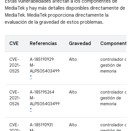
Estas vulnerabilidades afectan a los componentes de
MediaTek y hay más detalles disponibles directamente de
MediaTek. MediaTek proporciona directamente la
evaluación de la gravedad de estos problemas.
CVE
Referencias
Gravedad
Componente
CVE-
A-185193929
Alto
controlador de
2021-
M-
gestión de
0525
ALPS05403499
memoria
*
CVE-
A-185195264
Alto
controlador de
2021-
M-
gestión de
0526
ALPS05403499
memoria
*
CVE-
A-185193931
Alto
controlador de
2021-
M-
gestión de