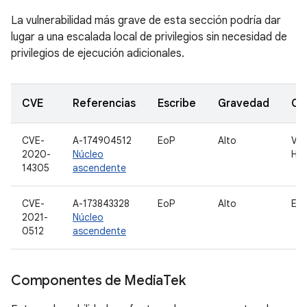
La vulnerabilidad más grave de esta sección podría dar
lugar a una escalada local de privilegios sin necesidad de
privilegios de ejecución adicionales.
CVE
Referencias
Escribe
Gravedad
Co
CVE-
A-174904512
EoP
Alto
Voz
2020-
Núcleo
H.3
14305
ascendente
CVE-
A-173843328
EoP
Alto
ES
2021-
Núcleo
0512
ascendente
Componentes de Media
Tek