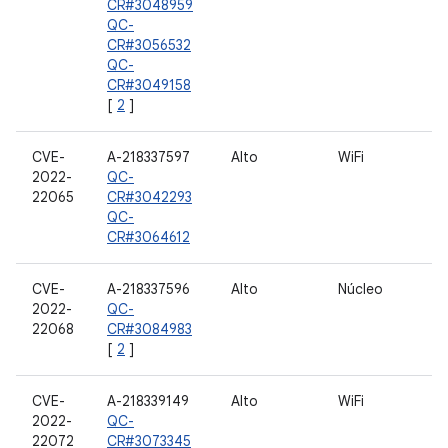
CR#3048959
QC-
CR#3056532
QC-
CR#3049158
[
2
]
CVE-
A-218337597
Alto
WiFi
2022-
QC-
22065
CR#3042293
QC-
CR#3064612
CVE-
A-218337596
Alto
Núcleo
2022-
QC-
22068
CR#3084983
[
2
]
CVE-
A-218339149
Alto
WiFi
2022-
QC-
22072
CR#3073345