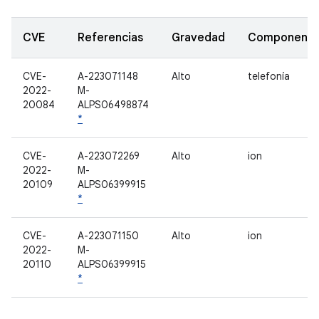
CVE
Referencias
Gravedad
Component
CVE-
A-223071148
Alto
telefonía
2022-
M-
20084
ALPS06498874
*
CVE-
A-223072269
Alto
ion
2022-
M-
20109
ALPS06399915
*
CVE-
A-223071150
Alto
ion
2022-
M-
20110
ALPS06399915
*