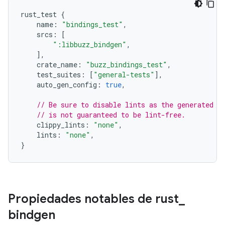
rust_test 
{
    name
:
"bindings_test"
,
    srcs
:
[
":libbuzz_bindgen"
,
],
    crate_name
:
"buzz_bindings_test"
,
    test_suites
:
[
"general-tests"
],
    auto_gen_config
:
true
,
// Be sure to disable lints as the generated s
// is not guaranteed to be lint-free.
    clippy_lints
:
"none"
,
    lints
:
"none"
,
}
Propiedades notables de rust
_
bindgen