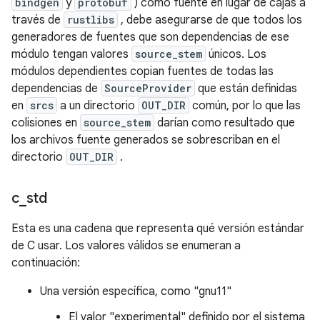
bindgen
y
protobuf
) como fuente en lugar de cajas a
través de
rustlibs
, debe asegurarse de que todos los
generadores de fuentes que son dependencias de ese
módulo tengan valores
source_stem
únicos. Los
módulos dependientes copian fuentes de todas las
dependencias de
SourceProvider
que están definidas
en
srcs
a un directorio
OUT_DIR
común, por lo que las
colisiones en
source_stem
darían como resultado que
los archivos fuente generados se sobrescriban en el
directorio
OUT_DIR
.
c
_
std
Esta es una cadena que representa qué versión estándar
de C usar. Los valores válidos se enumeran a
continuación:
Una versión específica, como "gnu11"
El valor "experimental" definido por el sistema