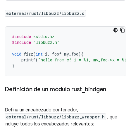
external/rust/libbuzz/libbuzz.c
#include
<stdio.h>
#include
"libbuzz.h"
void
 fizz
(
int
 i
,
 foo
*
 my_foo
){
    printf
(
"hello from c! i = %i, my_foo->x = %i\
}
Definición de un módulo rust
_
bindgen
Defina un encabezado contenedor,
external/rust/libbuzz/libbuzz_wrapper.h
, que
incluye todos los encabezados relevantes: