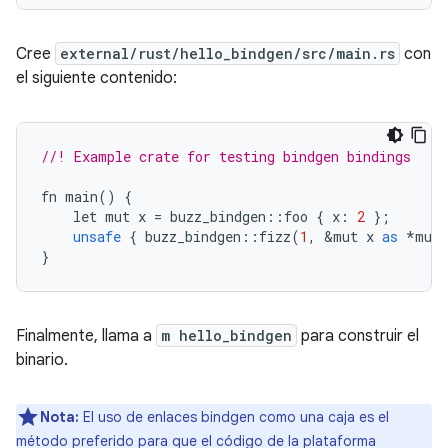
Cree
external/rust/hello_bindgen/src/main.rs
con
el siguiente contenido:
//! Example crate for testing bindgen bindings
fn main
()
{
    let mut x 
=
 buzz_bindgen
::
foo 
{
 x
:
2
};
unsafe
{
 buzz_bindgen
::
fizz
(
1
,
&
mut x 
as
*
mut 
}
Finalmente, llama a
m hello_bindgen
para construir el
binario.
Nota:
El uso de enlaces bindgen como una caja es el
método preferido para que el código de la plataforma