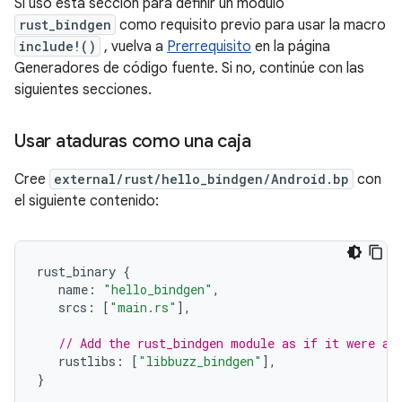
Si usó esta sección para definir un módulo
rust_bindgen
como requisito previo para usar la macro
include!()
, vuelva a
Prerrequisito
en la página
Generadores de código fuente. Si no, continúe con las
siguientes secciones.
Usar ataduras como una caja
Cree
external/rust/hello_bindgen/Android.bp
con
el siguiente contenido:
rust_binary 
{
   name
:
"hello_bindgen"
,
   srcs
:
[
"main.rs"
],
// Add the rust_bindgen module as if it were a 
   rustlibs
:
[
"libbuzz_bindgen"
],
}