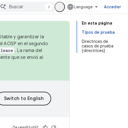
/
Acceder
En esta página
Tipos de prueba
table y garantizar la
Directrices de
 el AOSP en el segundo
casos de prueba
elease
. La rama del
{directrices}
ente que se envió al
¿Te resultó útil?