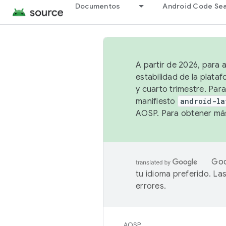
Documentos
Android Code Se
A partir de 2026, para 
estabilidad de la plata
y cuarto trimestre. Para
manifiesto
android-la
AOSP. Para obtener más
Goo
tu idioma preferido. L
errores.
AOSP