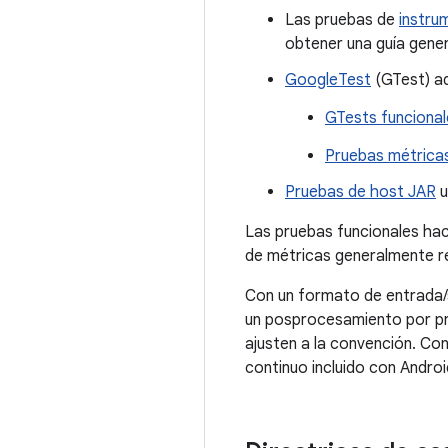
Las pruebas de
instru
obtener una guía gener
GoogleTest
(GTest) ad
GTests funcional
Pruebas métrica
Pruebas de host JAR
u
Las pruebas funcionales hac
de métricas generalmente re
Con un formato de entrada/sa
un posprocesamiento por pr
ajusten a la convención. Con
continuo incluido con Androi