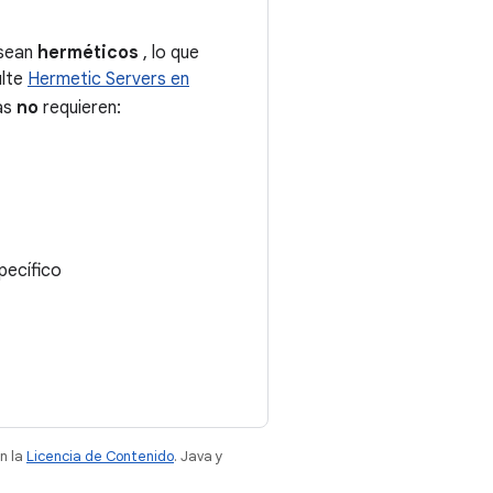
 sean
herméticos
, lo que
ulte
Hermetic Servers en
as
no
requieren:
pecífico
n la
Licencia de Contenido
. Java y