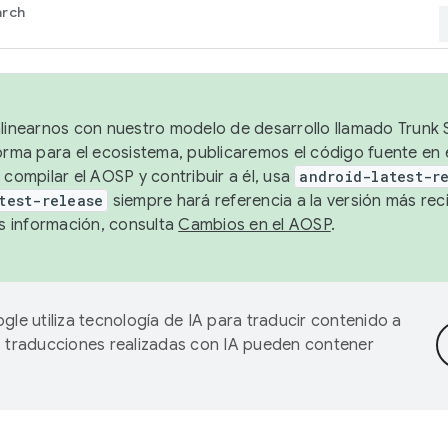
arch
alinearnos con nuestro modelo de desarrollo llamado Trunk S
forma para el ecosistema, publicaremos el código fuente en
 compilar el AOSP y contribuir a él, usa
android-latest-r
test-release
siempre hará referencia a la versión más reci
 información, consulta
Cambios en el AOSP
.
gle utiliza tecnología de IA para traducir contenido a
as traducciones realizadas con IA pueden contener