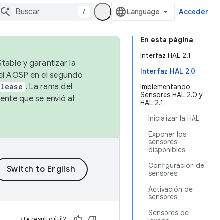
/
Acceder
En esta página
Interfaz HAL 2.1
table y garantizar la
Interfaz HAL 2.0
 el AOSP en el segundo
elease
. La rama del
Implementando
Sensores HAL 2.0 y
ente que se envió al
HAL 2.1
Inicializar la HAL
Exponer los
sensores
disponibles
Configuración de
sensores
Activación de
sensores
Sensores de
¿Te resultó útil?