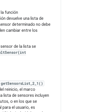
 la función
ión devuelve una lista de
n sensor determinado no debe
den cambiar entre los
sensor de la lista se
ultSensor(int
getSensorsList_2_1()
l reinicio, el marco
a lista de sensores incluyen
utos, o en los que se
l para el usuario, es