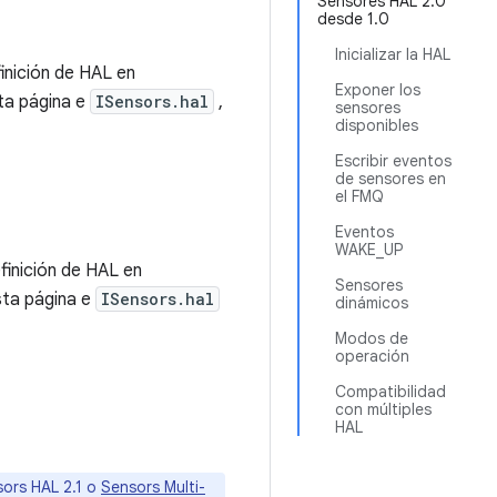
Sensores HAL 2.0
desde 1.0
Inicializar la HAL
inición de HAL en
Exponer los
sta página e
ISensors.hal
,
sensores
disponibles
Escribir eventos
de sensores en
el FMQ
Eventos
WAKE_UP
finición de HAL en
Sensores
esta página e
ISensors.hal
dinámicos
Modos de
operación
Compatibilidad
con múltiples
HAL
ors HAL 2.1 o
Sensors Multi-