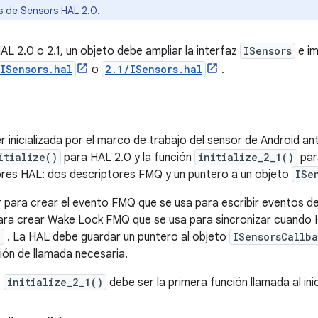
 de Sensors HAL 2.0.
L 2.0 o 2.1, un objeto debe ampliar la interfaz
ISensors
e im
ISensors.hal
o
2.1/ISensors.hal
.
inicializada por el marco de trabajo del sensor de Android ant
itialize()
para HAL 2.0 y la función
initialize_2_1()
par
ores HAL: dos descriptores FMQ y un puntero a un objeto
ISe
r para crear el evento FMQ que se usa para escribir eventos d
ara crear Wake Lock FMQ que se usa para sincronizar cuando H
P
. La HAL debe guardar un puntero al objeto
ISensorsCallb
ión de llamada necesaria.
o
initialize_2_1()
debe ser la primera función llamada al ini