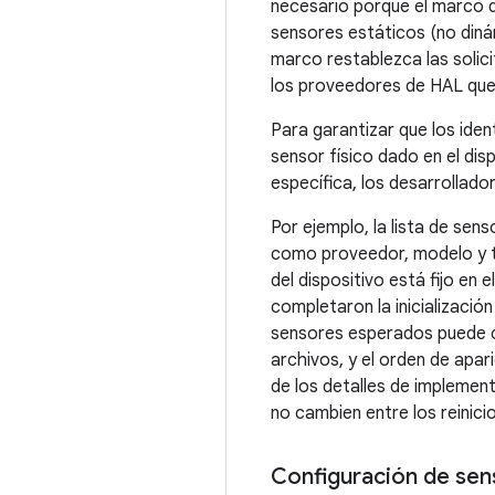
necesario porque el marco d
sensores estáticos (no dinám
marco restablezca las solici
los proveedores de HAL que e
Para garantizar que los ide
sensor físico dado en el dis
específica, los desarrollado
Por ejemplo, la lista de sen
como proveedor, modelo y ti
del dispositivo está fijo e
completaron la inicializació
sensores esperados puede co
archivos, y el orden de apar
de los detalles de implement
no cambien entre los reinici
Configuración de sen