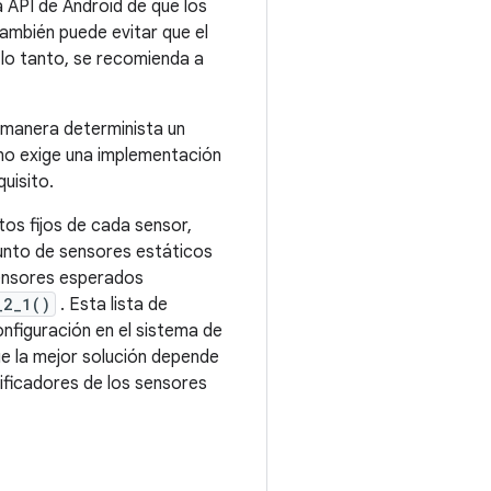
 API de Android de que los
también puede evitar que el
 lo tanto, se recomienda a
e manera determinista un
s no exige una implementación
uisito.
tos fijos de cada sensor,
unto de sensores estáticos
sensores esperados
_2_1()
. Esta lista de
nfiguración en el sistema de
ue la mejor solución depende
tificadores de los sensores