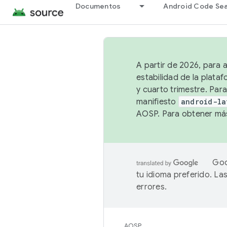
Documentos
Android Code Se
A partir de 2026, para 
estabilidad de la plata
y cuarto trimestre. Para
manifiesto
android-la
AOSP. Para obtener más
Goo
tu idioma preferido. L
errores.
AOSP