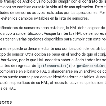
e trabajo de Android ya no puede cumplir con el contrato de la
icos) no cambian durante la vida útil de una aplicación. Esto 
tudes de sensores activos realizadas por las aplicaciones. Por
viten los cambios evitables en la lista de sensores.
ntificadores de sensores sean estables, la HAL debe asignar d
positivo a su identificador. Aunque la interfaz HAL de sensore
res tienen varias opciones disponibles para cumplir con este req
sores se puede ordenar mediante una combinación de los atribu
po de sensor. Otra opción se basa en el hecho de que el conj
n el hardware, por lo que HAL necesita saber cuándo todos los 
n antes de regresar de
getSensorsList()
o
getSensorsList
mpilarse en el binario HAL o almacenarse en un archivo de co
ición puede usarse para derivar identificadores estables. Aunq
ación específicos de su HAL, el requisito clave es que los iden
os de HAL.
sores