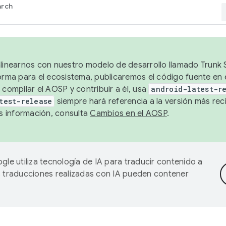
arch
alinearnos con nuestro modelo de desarrollo llamado Trunk S
forma para el ecosistema, publicaremos el código fuente en
 compilar el AOSP y contribuir a él, usa
android-latest-r
test-release
siempre hará referencia a la versión más reci
 información, consulta
Cambios en el AOSP
.
gle utiliza tecnología de IA para traducir contenido a
as traducciones realizadas con IA pueden contener