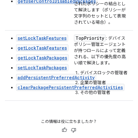
getUserControlDisabledPackages
されたポリシーの結合とし
て解決します（ポリシーが
文字列のセットとして表現
されている場合）。
setLockTaskFeatures
Top
Priority
: デバイス
ポリシー管理エージェント
getLockTaskFeatures
が持つロールによって定義
される、以下の優先度の高
getLockTaskPackages
い順で解決します。
setLockTaskPackages
デバイスロックの管理者
addPersistentPreferredActivity
企業の管理者
clearPackagePersistentPreferredActivities
その他の管理者
この情報は役に立ちましたか？