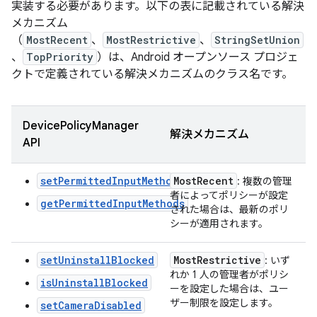
実装する必要があります。以下の表に記載されている解決
メカニズム
（
MostRecent
、
MostRestrictive
、
StringSetUnion
、
TopPriority
）は、Android オープンソース プロジェ
クトで定義されている解決メカニズムのクラス名です。
DevicePolicyManager
解決メカニズム
API
setPermittedInputMethods
Most
Recent
: 複数の管理
者によってポリシーが設定
getPermittedInputMethods
された場合は、最新のポリ
シーが適用されます。
setUninstallBlocked
Most
Restrictive
: いず
れか 1 人の管理者がポリシ
isUninstallBlocked
ーを設定した場合は、ユー
ザー制限を設定します。
setCameraDisabled