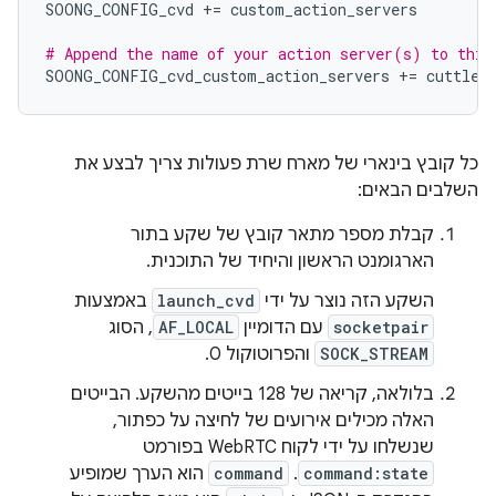
SOONG_CONFIG_cvd
+=
custom_action_servers
# Append the name of your action server(s) to this
SOONG_CONFIG_cvd_custom_action_servers
+=
cuttlef
כל קובץ בינארי של מארח שרת פעולות צריך לבצע את
השלבים הבאים:
קבלת מספר מתאר קובץ של שקע בתור
הארגומנט הראשון והיחיד של התוכנית.
השקע הזה נוצר על ידי
launch_cvd
באמצעות
socketpair
עם הדומיין
AF_LOCAL
, הסוג
SOCK_STREAM
והפרוטוקול 0.
בלולאה, קריאה של 128 בייטים מהשקע. הבייטים
האלה מכילים אירועים של לחיצה על כפתור,
שנשלחו על ידי לקוח WebRTC בפורמט
command:state
. ‫
command
הוא הערך שמופיע