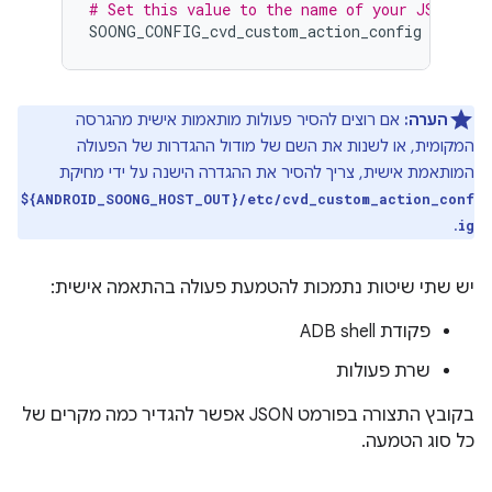
# Set this value to the name of your JSON mod
SOONG_CONFIG_cvd_custom_action_config
:
=
my_
הערה:
אם רוצים להסיר פעולות מותאמות אישית מהגרסה
המקומית, או לשנות את השם של מודול ההגדרות של הפעולה
המותאמת אישית, צריך להסיר את ההגדרה הישנה על ידי מחיקת
${ANDROID_SOONG_HOST_OUT}/etc/cvd_custom_action_conf
.
ig
יש שתי שיטות נתמכות להטמעת פעולה בהתאמה אישית:
פקודת ADB shell
שרת פעולות
בקובץ התצורה בפורמט JSON אפשר להגדיר כמה מקרים של
כל סוג הטמעה.