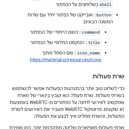
shell
כשלוחצים על הכפתור
button
: אובייקט של כפתור יחיד עם שדות
המשנה הבאים:
command
: השם הייחודי של הכפתור
title
: הטקסט החלופי של הכפתור
icon_name
: שם הסמל מתוך
https://material.io/resources/icons
שרת פעולות
כדי לשלוט טוב יותר בהתנהגות הפעולות אפשר להשתמש
בשרתי פעולות. שרת פעולה הוא קובץ בינארי של מארח
שמקשיב לאירועי לחיצה על כפתורים מ-WebRTC באמצעות
זוג שקעים. פרוטוקול WebRTC מעביר את האירועים לשרת
הפעולות, והשרת מחליט איך לבצע את הפעולה.
שרתי פעולות מאפשרים שליטה מתקדמת יותר, כמו שמירת