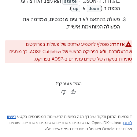
בהגדרת ה-JSON, ו-
state
הוא מצב הלחיצה על
הכפתור (
down
או
up
).
פעולה בהתאם לאירועים שנכנסים, שמדמה את
הפעולה המותאמת אישית.
אזהרה:
מומלץ להטמיע שרתים של פעולות בפרויקטים
שבבעלותכם,
ולא
בפרויקט הראשי של AOSP Cuttlefish. כך מונעים
סתירות במקרה של שינויים עתידיים ב-AOSP בפרויקט.
המידע עזר לך?
דוגמאות התוכן והקוד שבדף הזה כפופות לרישיונות המפורטים בקטע
רישיון
לתוכן
.‏ Java ו-OpenJDK הם סימנים מסחריים או סימנים מסחריים רשומים
של חברת Oracle ו/או של השותפים העצמאיים שלה.