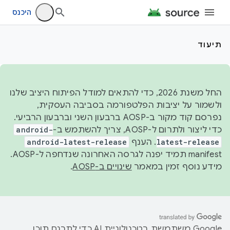
היכנס
תיעוד
החל משנת 2026, כדי להתאים למודל הפיתוח היציב שלנו
ולשמור על יציבות הפלטפורמה בסביבה העסקית,
נפרסם קוד מקור ב-AOSP ברבעון השני וברבעון הרביעי.
כדי ליצור ולתרום ל-AOSP, צריך להשתמש ב-
android-
latest-release
. הענף
android-latest-release
manifest תמיד יפנה לגרסה האחרונה שנדחפה ל-AOSP.
מידע נוסף זמין במאמר
שינויים ב-AOSP
.
‫Google משתמשת בטכנולוגיית AI כדי לתרגם תוכן