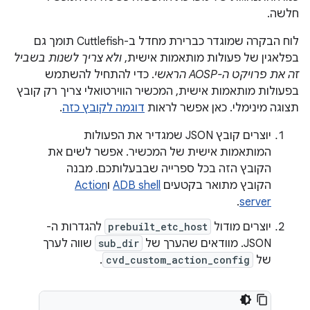
חלשה.
לוח הבקרה שמוגדר כברירת מחדל ב-Cuttlefish תומך גם
בפלאגין של פעולות מותאמות אישית,
ולא צריך לשנות בשביל
זה את פרויקט ה-AOSP הראשי
. כדי להתחיל להשתמש
בפעולות מותאמות אישית, המכשיר הווירטואלי צריך רק קובץ
תצוגה מינימלי. כאן אפשר לראות
דוגמה לקובץ כזה
.
יוצרים קובץ JSON שמגדיר את הפעולות
המותאמות אישית של המכשיר. אפשר לשים את
הקובץ הזה בכל ספרייה שבבעלותכם. מבנה
הקובץ מתואר בקטעים
ADB shell
ו
Action
.
server
יוצרים מודול
prebuilt_etc_host
להגדרות ה-
JSON. מוודאים שהערך של
sub_dir
שווה לערך
של
cvd_custom_action_config
.