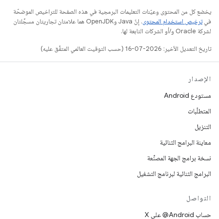
يخضع كل من المحتوى وعيّنات التعليمات البرمجية في هذه الصفحة للتراخيص الموضحّة
في
ترخيص استخدام المحتوى
. إنّ Java وOpenJDK هما علامتان تجاريتان مسجَّلتان
لشركة Oracle و/أو الشركات التابعة لها.
تاريخ التعديل الأخير: 2026-07-16 (حسب التوقيت العالمي المتفَّق عليه)
الإصدار
مستودع Android
المتطلّبات
التنزيل
معاينة البرامج الثنائية
نسخة برامج الجهة المصنِّعة
البرامج الثنائية لبرنامج التشغيل
التواصل
حساب ‎@Android على X