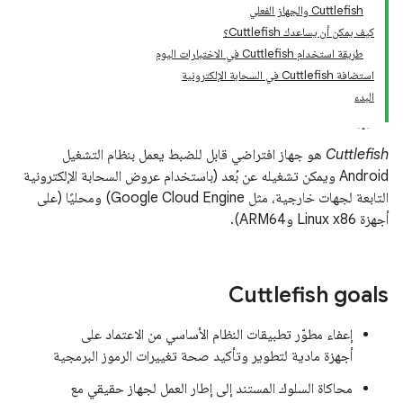
Cuttlefish والجهاز الفعلي
كيف يمكن أن يساعدك Cuttlefish؟
طريقة استخدام Cuttlefish في الاختبارات اليوم
استضافة Cuttlefish في السحابة الإلكترونية
البدء
Cuttlefish
هو جهاز افتراضي قابل للضبط يعمل بنظام التشغيل
Android ويمكن تشغيله عن بُعد (باستخدام عروض السحابة الإلكترونية
التابعة لجهات خارجية، مثل Google Cloud Engine) ومحليًا (على
أجهزة Linux x86 وARM64).
Cuttlefish goals
إعفاء مطوّر تطبيقات النظام الأساسي من الاعتماد على
أجهزة مادية لتطوير وتأكيد صحة تغييرات الرموز البرمجية
محاكاة السلوك المستند إلى إطار العمل لجهاز حقيقي مع