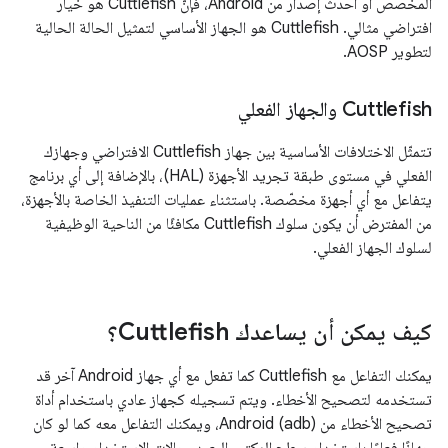
المخصّص أو أحدث إصدار من Android، فإنّ Cuttlefish هو خيار
افتراضي مثالي. Cuttlefish هو الجهاز الأساسي لتمثيل الحالة الحالية
لتطوير AOSP.
Cuttlefish والجهاز الفعلي
تتمثّل الاختلافات الأساسية بين جهاز Cuttlefish الافتراضي وجهازك
الفعلي في مستوى طبقة تجريد الأجهزة (HAL)، بالإضافة إلى أي برنامج
يتفاعل مع أي أجهزة مخصّصة. باستثناء عمليات التنفيذ الخاصة بالأجهزة،
من المفترض أن يكون سلوك Cuttlefish مكافئًا من الناحية الوظيفية
لسلوك الجهاز الفعلي.
كيف يمكن أن يساعدك Cuttlefish؟
يمكنك التفاعل مع Cuttlefish كما تفعل مع أي جهاز Android آخر قد
تستخدمه لتصحيح الأخطاء. ويتم تسجيله كجهاز عادي باستخدام أداة
تصحيح الأخطاء من Android (adb)، ويمكنك التفاعل معه كما لو كان