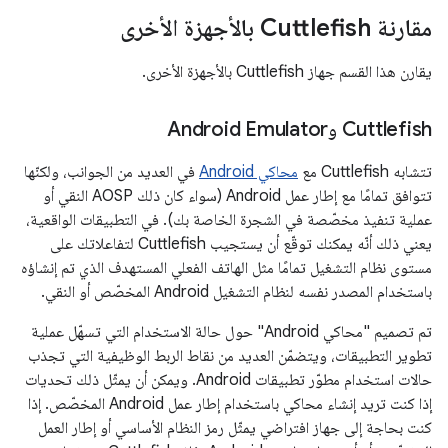
مقارنة Cuttlefish بالأجهزة الأخرى
يقارن هذا القسم جهاز Cuttlefish بالأجهزة الأخرى.
‫Cuttlefish وAndroid Emulator
تتشابه Cuttlefish مع
محاكي Android
في العديد من الجوانب، ولكنّها
تتوافق تمامًا مع إطار عمل Android (سواء كان ذلك AOSP النقي أو
عملية تنفيذ مخصّصة في الشجرة الخاصة بك). في التطبيقات الواقعية،
يعني ذلك أنّه يمكنك توقّع أن يستجيب Cuttlefish لتفاعلاتك على
مستوى نظام التشغيل تمامًا مثل الهاتف الفعلي المستهدف الذي تم إنشاؤه
باستخدام المصدر نفسه لنظام التشغيل Android المخصّص أو النقي.
تم تصميم "محاكي Android" حول حالة الاستخدام التي تسهّل عملية
تطوير التطبيقات، ويتضمّن العديد من نقاط الربط الوظيفية التي تجذب
حالات استخدام مطوّر تطبيقات Android. ويمكن أن يمثّل ذلك تحديات
إذا كنت تريد إنشاء محاكي باستخدام إطار عمل Android المخصّص. إذا
كنت بحاجة إلى جهاز افتراضي يمثّل رمز النظام الأساسي أو إطار العمل