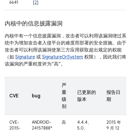
6641
[
2
]
内核中的信息披露漏洞
内核中有一个信息披露漏洞，攻击者可以利用该漏洞绕过系
统中为增加攻击者入侵平台的难度而部署的安全措施。由于
攻击者可以利用该漏洞使第三方应用获取超出规定的权能
（如
Signature
或
SignatureOrSystem
权限），因此我们将
该漏洞的严重程度评为“高”。
严
重
已更新的
报告日
CVE
bug
级
版本
期
别
CVE-
ANDROID-
高
4.4.4、
2015 年
2015-
24157888*
5.0、
9 月 12