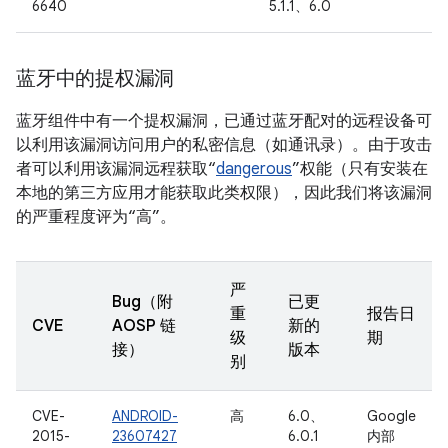
6640
5.1.1、6.0
蓝牙中的提权漏洞
蓝牙组件中有一个提权漏洞，已通过蓝牙配对的远程设备可
以利用该漏洞访问用户的私密信息（如通讯录）。由于攻击
者可以利用该漏洞远程获取“
dangerous
”权能（只有安装在
本地的第三方应用才能获取此类权限），因此我们将该漏洞
的严重程度评为“高”。
严
Bug（附
已更
重
报告日
CVE
AOSP 链
新的
级
期
接）
版本
别
CVE-
ANDROID-
高
6.0、
Google
2015-
23607427
6.0.1
内部