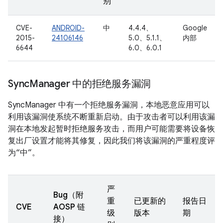
别
CVE-
ANDROID-
中
4.4.4、
Google
2015-
24106146
5.0、5.1.1、
内部
6644
6.0、6.0.1
Sync
Manager 中的拒绝服务漏洞
SyncManager 中有一个拒绝服务漏洞，本地恶意应用可以
利用该漏洞使系统不断重新启动。由于攻击者可以利用该漏
洞在本地发起暂时拒绝服务攻击，而用户可能需要将设备恢
复出厂设置才能将其修复，因此我们将该漏洞的严重程度评
为“中”。
严
Bug（附
重
已更新的
报告日
CVE
AOSP 链
级
版本
期
接）