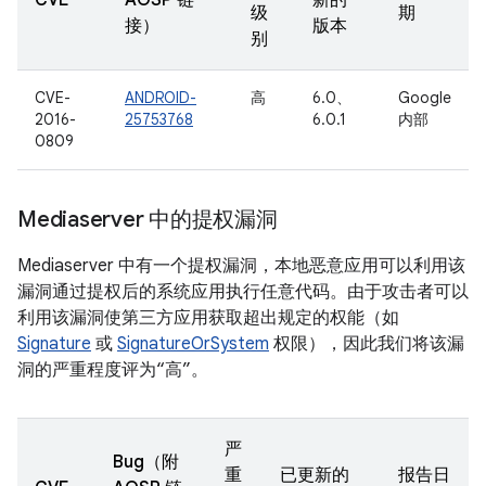
CVE
AOSP 链
新的
级
期
接）
版本
别
CVE-
ANDROID-
高
6.0、
Google
2016-
25753768
6.0.1
内部
0809
Mediaserver 中的提权漏洞
Mediaserver 中有一个提权漏洞，本地恶意应用可以利用该
漏洞通过提权后的系统应用执行任意代码。由于攻击者可以
利用该漏洞使第三方应用获取超出规定的权能（如
Signature
或
SignatureOrSystem
权限），因此我们将该漏
洞的严重程度评为“高”。
严
Bug（附
重
已更新的
报告日