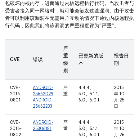
包破坏内核内存，进而通过内核远程执行代码。当攻击者与
受害者接入同一网络时，就可能会触发这些漏洞。由于攻击
者可以利用该漏洞在无需用户互动的情况下通过内核远程执
行代码，因此我们将该漏洞的严重程度评为“严重”。
严
重
已更新的版
报告日
CVE
错误
级
本
期
别
CVE-
ANDROID-
严
4.4.4、
2015
2016-
25662029
重
5.0、5.1.1、
年 10
0801
ANDROID-
6.0、6.0.1
月 25
25662233
日
CVE-
ANDROID-
严
4.4.4、
2015
2016-
25306181
重
5.0、5.1.1、
年 10
0802
6.0、6.0.1
月 26