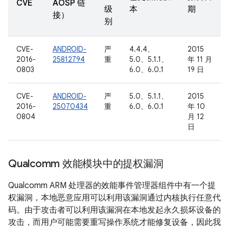
CVE
AOSP 链
级
本
期
接）
别
CVE-
ANDROID-
严
4.4.4、
2015
2016-
25812794
重
5.0、5.1.1、
年 11 月
0803
6.0、6.0.1
19 日
CVE-
ANDROID-
严
5.0、5.1.1、
2015
2016-
25070434
重
6.0、6.0.1
年 10
0804
月 12
日
Qualcomm 效能模块中的提权漏洞
Qualcomm ARM 处理器的效能事件管理器组件中有一个提
权漏洞，本地恶意应用可以利用该漏洞通过内核执行任意代
码。由于攻击者可以利用该漏洞在本地发起永久损坏设备的
攻击，而用户可能需要重写操作系统才能修复设备，因此我