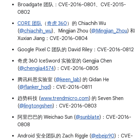
Broadgate 团队：CVE-2016-0801、CVE-2015-
0802
C0RE 团队
（
奇虎 360
）的 Chiachih Wu
(
@chiachih_wu
)、Mingjian Zhou (
@Mingjian_Zhou
) 和
Xuxian Jiang：CVE-2016-0804
Google Pixel C 团队的 David Riley：CVE-2016-0812
奇虎 360 IceSword 实验室的 Gengjia Chen
(
@chengjia4574
)：CVE-2016-0805
腾讯科恩实验室 (
@keen_lab
) 的 Qidan He
(
@flanker_hqd
)：CVE-2016-0811
趋势科技 (
www.trendmicro.com
) 的 Seven Shen
(
@lingtongshen
)：CVE-2016-0803
阿里巴巴的 Weichao Sun (
@sunblate
)：CVE-2016-
0808
Android 安全团队的 Zach Riggle (
@ebeip90
)：CVE-