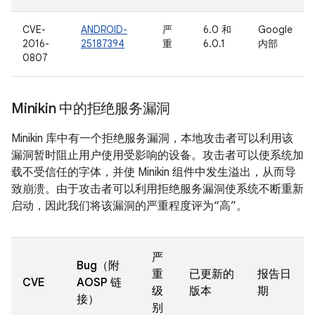
CVE-
ANDROID-
严
6.0 和
Google
2016-
25187394
重
6.0.1
内部
0807
Minikin 中的拒绝服务漏洞
Minikin 库中有一个拒绝服务漏洞，本地攻击者可以利用该
漏洞暂时阻止用户使用受影响的设备。攻击者可以使系统加
载不受信任的字体，并使 Minikin 组件中发生溢出，从而导
致崩溃。由于攻击者可以利用拒绝服务漏洞使系统不断重新
启动，因此我们将该漏洞的严重程度评为“高”。
严
Bug（附
重
已更新的
报告日
CVE
AOSP 链
级
版本
期
接）
别