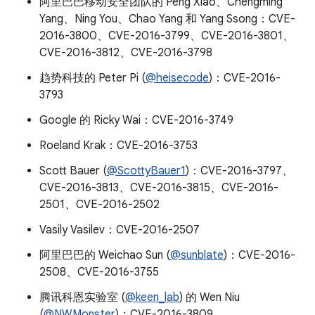
阿里巴巴移动安全团队的 Peng Xiao、Chengming
Yang、Ning You、Chao Yang 和 Yang Ssong：CVE-
2016-3800、CVE-2016-3799、CVE-2016-3801、
CVE-2016-3812、CVE-2016-3798
趋势科技的 Peter Pi (
@heisecode
)：CVE-2016-
3793
Google 的 Ricky Wai：CVE-2016-3749
Roeland Krak：CVE-2016-3753
Scott Bauer (
@ScottyBauer1
)：CVE-2016-3797、
CVE-2016-3813、CVE-2016-3815、CVE-2016-
2501、CVE-2016-2502
Vasily Vasilev：CVE-2016-2507
阿里巴巴的 Weichao Sun (
@sunblate
)：CVE-2016-
2508、CVE-2016-3755
腾讯科恩实验室 (
@keen_lab
) 的 Wen Niu
(
@NWMonster
)：CVE-2016-3809