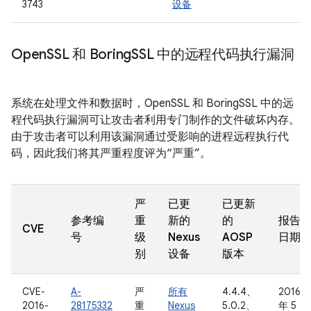
3743
设备
Open
SSL 和 Boring
SSL 中的远程代码执行漏洞
系统在处理文件和数据时，OpenSSL 和 BoringSSL 中的远
程代码执行漏洞可让攻击者利用专门制作的文件破坏内存。
由于攻击者可以利用该漏洞通过受影响的进程远程执行代
码，因此我们将其严重程度评为“严重”。
严
已更
已更新
参考编
重
新的
的
报告
CVE
号
级
Nexus
AOSP
日期
别
设备
版本
CVE-
A-
严
所有
4.4.4、
2016
2016-
28175332
重
Nexus
5.0.2、
年 5