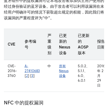
蓝牙组件中的提权漏洞可让本地攻击者添加供主用户使用的
经过身份验证的蓝牙设备。由于攻击者可以利用该漏洞在未
经用户明确许可的情况下获取超出规定的权能，因此我们将
该漏洞的严重程度评为“中”。
严
已更
已更新
参考编
重
新的
的
报告
CVE
号
级
Nexus
AOSP
日期
别
设备
版本
CVE-
A-
中
所有
5.0.2、
2016
2016-
27410683
Nexus
5.1.1、
年 2
3760
[
2
] [
3
]
设备
6.0、
月
6.0.1
29
日
NFC 中的提权漏洞