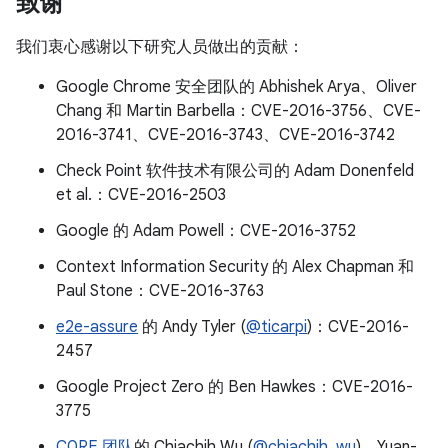
致谢
我们衷心感谢以下研究人员做出的贡献：
Google Chrome 安全团队的 Abhishek Arya、Oliver
Chang 和 Martin Barbella：CVE-2016-3756、CVE-
2016-3741、CVE-2016-3743、CVE-2016-3742
Check Point 软件技术有限公司的 Adam Donenfeld
et al.：CVE-2016-2503
Google 的 Adam Powell：CVE-2016-3752
Context Information Security 的 Alex Chapman 和
Paul Stone：CVE-2016-3763
e2e-assure
的 Andy Tyler (
@ticarpi
)：CVE-2016-
2457
Google Project Zero 的 Ben Hawkes：CVE-2016-
3775
C0RE 团队
的 Chiachih Wu (
@chiachih_wu
)、Yuan-