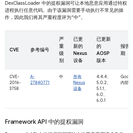
DexClassLoader 中的提权漏洞可让本地恶意应用通过特权
进程执行任意代码。由于该漏洞需要手动执行不常见的操
作，因此我们将其严重程度评为“中”。
严
已更
已更新
重
新的
的
报告
CVE
参考编号
级
Nexus
AOSP
期
别
设备
版本
CVE-
A-
中
所有
4.4.4、
Googl
2016-
27840771
Nexus
5.0.2、
内部
3758
设备
5.1.1、
6.0、
6.0.1
Framework API 中的提权漏洞