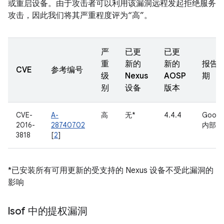
或重启设备。由于攻击者可以利用该漏洞远程发起拒绝服务
攻击，因此我们将其严重程度评为“高”。
严
已更
已更
重
新的
新的
报告
CVE
参考编号
级
Nexus
AOSP
期
别
设备
版本
CVE-
A-
高
无*
4.4.4
Googl
2016-
28740702
内部
3818
[
2
]
*已安装所有可用更新的受支持的 Nexus 设备不受此漏洞的
影响
lsof 中的提权漏洞