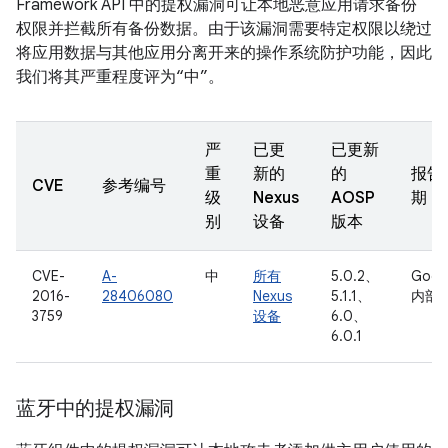
Framework API 中的提权漏洞可让本地恶意应用请求备份
权限并拦截所有备份数据。由于该漏洞需要特定权限以绕过
将应用数据与其他应用分离开来的操作系统防护功能，因此
我们将其严重程度评为“中”。
严
已更
已更新
重
新的
的
报告
CVE
参考编号
级
Nexus
AOSP
期
别
设备
版本
CVE-
A-
中
所有
5.0.2、
Goog
2016-
28406080
Nexus
5.1.1、
内部
3759
设备
6.0、
6.0.1
蓝牙中的提权漏洞