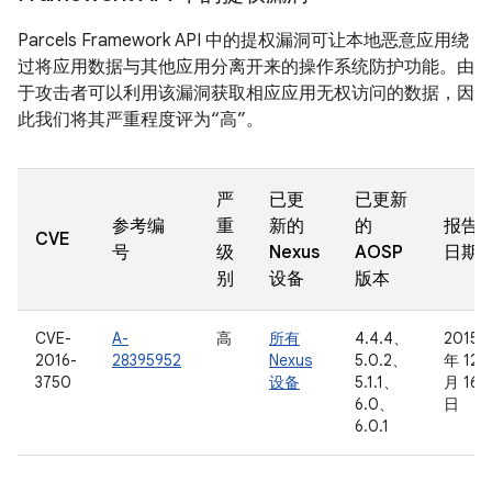
Parcels Framework API 中的提权漏洞可让本地恶意应用绕
过将应用数据与其他应用分离开来的操作系统防护功能。由
于攻击者可以利用该漏洞获取相应应用无权访问的数据，因
此我们将其严重程度评为“高”。
严
已更
已更新
参考编
重
新的
的
报告
CVE
号
级
Nexus
AOSP
日期
别
设备
版本
CVE-
A-
高
所有
4.4.4、
2015
2016-
28395952
Nexus
5.0.2、
年 12
3750
设备
5.1.1、
月 16
6.0、
日
6.0.1