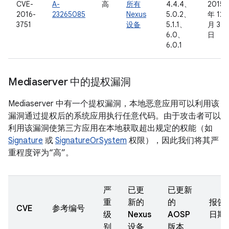
CVE-
A-
高
所有
4.4.4、
2015
2016-
23265085
Nexus
5.0.2、
年 12
3751
设备
5.1.1、
月 3
6.0、
日
6.0.1
Mediaserver 中的提权漏洞
Mediaserver 中有一个提权漏洞，本地恶意应用可以利用该
漏洞通过提权后的系统应用执行任意代码。由于攻击者可以
利用该漏洞使第三方应用在本地获取超出规定的权能（如
Signature
或
SignatureOrSystem
权限），因此我们将其严
重程度评为“高”。
严
已更
已更新
重
新的
的
报告
CVE
参考编号
级
Nexus
AOSP
日期
别
设备
版本