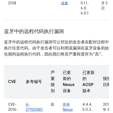
2108
设备
5.1.1、
月 3
6.0、
日
6.0.1
蓝牙中的远程代码执行漏洞
蓝牙中的远程代码执行漏洞可让邻近的攻击者在配对过程中
执行任意代码。由于攻击者可以利用该漏洞在蓝牙设备初始
化期间远程执行代码，因此我们将其严重程度评为“高”。
严
已更
已更新
重
新的
的
报告
CVE
参考编号
级
Nexus
AOSP
日期
别
设备
版本
CVE-
A-
高
所有
4.4.4、
2016
2016-
27930580
Nexus
5.0.2、
年 3