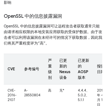
影响
Open
SSL 中的信息披露漏洞
OpenSSL 中的信息披露漏洞可让远程攻击者获取通常只能
由请求相应权限的本地安装应用获取的受保护数据。由于攻
击者可以利用该漏洞在未经许可的情况下获取数据，因此我
们将其严重程度评为“高”。
严
已更
已更新
重
新的
的
报告
CVE
参考编号
级
Nexus
AOSP
日期
别
设备
版本
CVE-
A-
高
无*
4.4.4、
2016
2016-
28550804
5.0.2、
年 4
2107
5.1.1
月 13
日