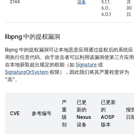
3744
设备
5.1.1、
月
6.0、
30
6.0.1
日
libpng 中的提权漏洞
libpng 中的提权漏洞可让本地恶意应用通过提权后的系统应
用执行任意代码。由于攻击者可以利用该漏洞使第三方应用
在本地获取超出规定的权能（如
Signature
或
SignatureOrSystem
权限），因此我们将其严重程度评为
“高”。
严
已更
已更新
重
新的
的
报告
CVE
参考编号
级
Nexus
AOSP
日期
别
设备
版本