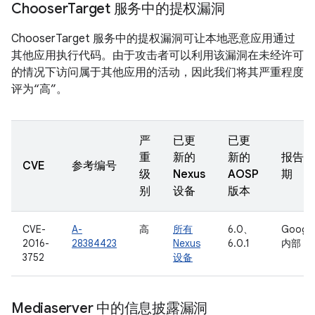
Chooser
Target 服务中的提权漏洞
ChooserTarget 服务中的提权漏洞可让本地恶意应用通过
其他应用执行代码。由于攻击者可以利用该漏洞在未经许可
的情况下访问属于其他应用的活动，因此我们将其严重程度
评为“高”。
严
已更
已更
重
新的
新的
报告日
CVE
参考编号
级
Nexus
AOSP
期
别
设备
版本
CVE-
A-
高
所有
6.0、
Googl
2016-
28384423
Nexus
6.0.1
内部
3752
设备
Mediaserver 中的信息披露漏洞