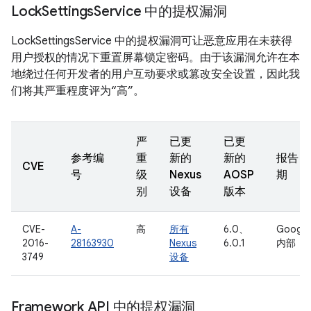
Lock
Settings
Service 中的提权漏洞
LockSettingsService 中的提权漏洞可让恶意应用在未获得
用户授权的情况下重置屏幕锁定密码。由于该漏洞允许在本
地绕过任何开发者的用户互动要求或篡改安全设置，因此我
们将其严重程度评为“高”。
严
已更
已更
参考编
重
新的
新的
报告日
CVE
号
级
Nexus
AOSP
期
别
设备
版本
CVE-
A-
高
所有
6.0、
Google
2016-
28163930
Nexus
6.0.1
内部
3749
设备
Framework API 中的提权漏洞