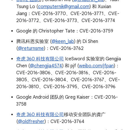
Tsung Lo (
computernik@gmail.com
) 和 Xuxian
Jiang：CVE-2016-3770、CVE-2016-3771、CVE-
2016-3772、CVE-2016-3773、CVE-2016-3774
Google 的 Christopher Tate：CVE-2016-3759
腾讯科恩实验室 (
@keen_lab
) 的 Di Shen
(
@returnsme
)：CVE-2016-3762
奇虎 360 科技有限公司
IceSword 实验室的 Gengjia
Chen (
@chengjia4574
) 和 pjf (
weibo.com/jfpan
)：
CVE-2016-3806、CVE-2016-3816、CVE-2016-
3805、CVE-2016-3804、CVE-2016-3767、CVE-
2016-3810、CVE-2016-3795、CVE-2016-3796
Google Android 团队的 Greg Kaiser：CVE-2016-
3758
奇虎 360 科技有限公司
移动安全团队的龚广
(
@oldfresher
)：CVE-2016-3764