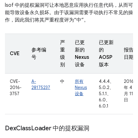
lsof 中的提权漏洞可让本地恶意应用执行任意代码，从而可
能导致设备永久损坏。由于该漏洞需要手动执行不常见的操
作，因此我们将其严重程度评为“中”。
严
已更
已更新
参考编
重
新的
的
报告
CVE
号
级
Nexus
AOSP
日期
别
设备
版本
CVE-
A-
中
所有
4.4.4、
2016
2016-
28175237
Nexus
5.0.2、
年 4
3757
设备
5.1.1、
月 11
6.0、
日
6.0.1
Dex
Class
Loader 中的提权漏洞