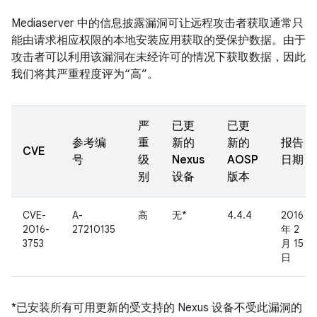
Mediaserver 中的信息披露漏洞可让远程攻击者获取通常只
能由请求相应权限的本地安装应用获取的受保护数据。由于
攻击者可以利用该漏洞在未经许可的情况下获取数据，因此
我们将其严重程度评为“高”。
严
已更
已更
参考编
重
新的
新的
报告
CVE
号
级
Nexus
AOSP
日期
别
设备
版本
CVE-
A-
高
无*
4.4.4
2016
2016-
27210135
年 2
3753
月 15
日
*已安装所有可用更新的受支持的 Nexus 设备不受此漏洞的