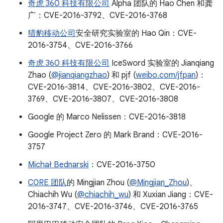
奇虎 360 科技有限公司
Alpha 团队的 Hao Chen 和龚
广：CVE-2016-3792、CVE-2016-3768
猎豹移动公司
安全研究实验室的 Hao Qin：CVE-
2016-3754、CVE-2016-3766
奇虎 360 科技有限公司
IceSword 实验室的 Jianqiang
Zhao (
@jianqiangzhao
) 和 pjf (
weibo.com/jfpan
)：
CVE-2016-3814、CVE-2016-3802、CVE-2016-
3769、CVE-2016-3807、CVE-2016-3808
Google 的 Marco Nelissen：CVE-2016-3818
Google Project Zero 的 Mark Brand：CVE-2016-
3757
Michał Bednarski
：CVE-2016-3750
C0RE 团队
的 Mingjian Zhou (
@Mingjian_Zhou
)、
Chiachih Wu (
@chiachih_wu
) 和 Xuxian Jiang：CVE-
2016-3747、CVE-2016-3746、CVE-2016-3765