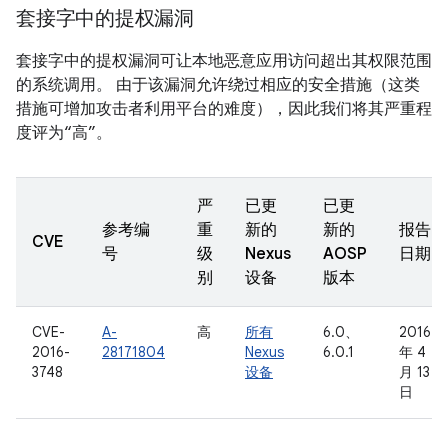
套接字中的提权漏洞
套接字中的提权漏洞可让本地恶意应用访问超出其权限范围
的系统调用。 由于该漏洞允许绕过相应的安全措施（这类
措施可增加攻击者利用平台的难度），因此我们将其严重程
度评为“高”。
严
已更
已更
参考编
重
新的
新的
报告
CVE
号
级
Nexus
AOSP
日期
别
设备
版本
CVE-
A-
高
所有
6.0、
2016
2016-
28171804
Nexus
6.0.1
年 4
3748
设备
月 13
日