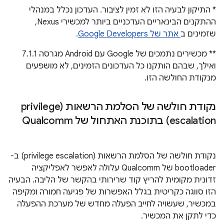
* התיקון לבעיה הזו לא זמין לציבור. העדכון נכלל במנהלי
ההתקנים הבינאריים העדכניים ביותר למכשירי Nexus,
שזמינים ב
אתר של Google Developers
.
** מכשירים נתמכים של Google עם Android מגרסה 7.1.1
ואילך, שבהם הותקנו כל העדכונים הזמינים, לא מושפעים
מנקודת החולשה הזו.
נקודת חולשה של הסלמת הרשאות (privilege
escalation) בתוכנת האתחול של Qualcomm
נקודת חולשה של הסלמת הרשאות (privilege escalation) ב-
bootloader של Qualcomm עלולה לאפשר לאפליקציה
זדונית מקומית להריץ קוד שרירותי בהקשר של הליבה. הבעיה
הזו סווגה כקריטית בגלל האפשרות של פגיעה חמורה ומקיפה
במכשיר, שעשויה לחייב הפעלה מחדש של מערכת ההפעלה
כדי לתקן את המכשיר.