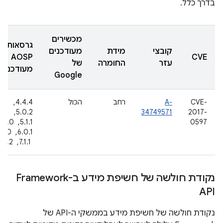
בדרך כלל.
מכשירים
גרסאות
קובצי
מידת
מעודכנים
AOSP
CVE
עזר
החומרה
של
מעודכנות
Google
CVE-
A-
רחב
הכול
4.4.4, ‏
2017-
34749571
5.0.2, ‏
0597
5.1.1, ‏ 6.0
6.0.1, ‏ 0
‏ 7.1.1, ‏ 7.1.2
נקודת חולשה של חשיפת מידע ב-Framework
API
נקודת חולשה של חשיפת מידע בממשקי ה-API של