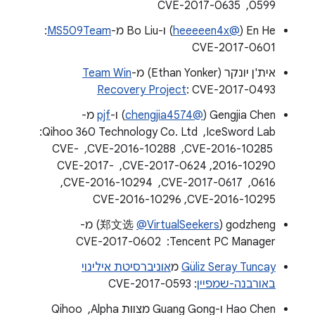
0599, ‏ CVE-2017-0635
En He‏ (
@heeeeen4x
) ו-Bo Liu מ-
MS509Team
: ‏
CVE-2017-0601
אית'ן יונקר (Ethan Yonker) מ-
Team Win
Recovery Project
: CVE-2017-0493
Gengjia Chen‏ (
@chengjia4574
) ו-
pjf
מ-
IceSword Lab, ‏ Qihoo 360 Technology Co. Ltd:
‏ CVE-2016-10285, ‏ CVE-2016-10288, ‏ CVE-
2016-10290,‏ CVE-2017-0624, ‏ CVE-2017-
0616, ‏ CVE-2017-0617, ‏ CVE-2016-10294, ‏
CVE-2016-10295,‏ CVE-2016-10296
godzheng‏ (郑文选
@VirtualSeekers
) מ-
Tencent PC Manager: ‏ CVE-2017-0602
Güliz Seray Tuncay
מ
אוניברסיטת אילינוי
באורבנה-שמפיין
: CVE-2017-0593
Hao Chen ו-Guang Gong מצוות Alpha, ‏ Qihoo