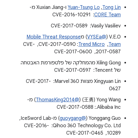
Tong Lin
,‏
Yuan-Tsung Lo
ו-Xuxian Jiang מ-
C0RE Team
: ‏ CVE-2016-10291
Vasily Vasiliev: ‏ CVE-2017-0589
V.E.O‏ (
@VYSEa
) מ
Mobile Threat Response
Team
, ‏
Trend Micro
:‏ CVE-2017-0590, ‏ CVE-
2017-0587, ‏ CVE-2017-0600
Xiling Gong מהמחלקה של פלטפורמת האבטחה
של Tencent: ‏ CVE-2017-0597
Xingyuan Lin מצוות 360 Marvel: ‏ CVE-2017-
0627
Yong Wang‏ (王勇)‏ (
@ThomasKing2014
) מ-
Alibaba Inc.:‏ CVE-2017-0588
Yonggang Guo‏ (
@guoygang
) מ-IceSword Lab, ‏
Qihoo 360 Technology Co. Ltd: ‏ CVE-2016-
10289, ‏ CVE-2017-0465