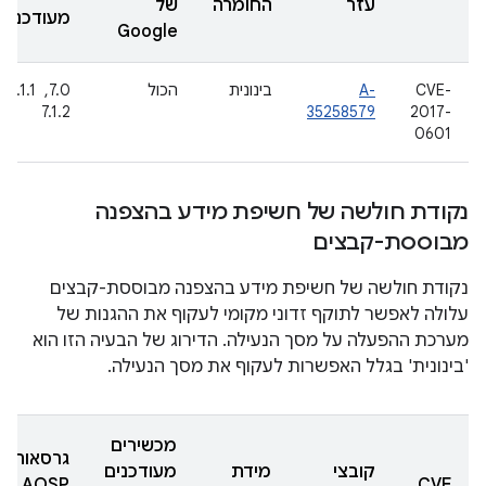
עזר
החומרה
של
מעודכנות
Google
CVE-
A-
בינונית
הכול
7.0, ‏ 7.1.1, ‏
7.1.2
35258579
2017-
0601
נקודת חולשה של חשיפת מידע בהצפנה
מבוססת-קבצים
נקודת חולשה של חשיפת מידע בהצפנה מבוססת-קבצים
עלולה לאפשר לתוקף זדוני מקומי לעקוף את ההגנות של
מערכת ההפעלה על מסך הנעילה. הדירוג של הבעיה הזו הוא
'בינונית' בגלל האפשרות לעקוף את מסך הנעילה.
מכשירים
גרסאות
קובצי
מידת
מעודכנים
AOSP
CVE