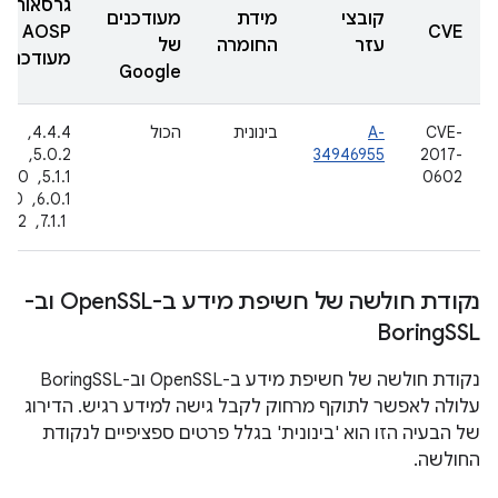
גרסאות
קובצי
מידת
מעודכנים
AOSP
CVE
עזר
החומרה
של
מעודכנות
Google
CVE-
A-
בינונית
הכול
4.4.4, ‏
2017-
34946955
5.0.2, ‏
0602
5.1.1, ‏
.0.1
‏ 7.1.1, ‏ 7.1.2
נקודת חולשה של חשיפת מידע ב-Open
SSL וב-
Boring
SSL
נקודת חולשה של חשיפת מידע ב-OpenSSL וב-BoringSSL
עלולה לאפשר לתוקף מרחוק לקבל גישה למידע רגיש. הדירוג
של הבעיה הזו הוא 'בינונית' בגלל פרטים ספציפיים לנקודת
החולשה.