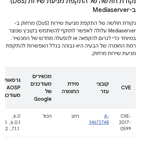
נקודת חולשה של התקפת מניעת שירות (Do
S)
ב-Mediaserver
נקודת חולשה של התקפת מניעת שירות (DoS) מרחוק ב-
Mediaserver עלולה לאפשר לתוקף להשתמש בקובץ שנוצר
במיוחד כדי לגרום להקפאה או להפעלה מחדש של המכשיר.
רמת החומרה של הבעיה היא גבוהה בגלל האפשרות להתקפת
מניעת שירות מרחוק.
מכשירים
גרסאות
קובצי
מידת
מעודכנים
AOSP
CVE
עזר
החומרה
של
מעודכנות
Google
CVE-
A-
רחב
הכול
6.0, ‏
2017-
34672748
6.0.1, 
0599
‏ 7.1.1, ‏ 7.1.2