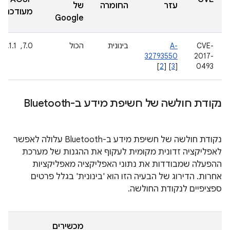
עזר
החומרה
של
מעודכנות
Google
CVE-
A-
בינונית
הכול
7.0, ‏ 7.1.1
32793550
2017-
[
2
] [
3
]
0493
נקודת חולשה של חשיפת מידע ב-Bluetooth
נקודת חולשה של חשיפת מידע ב-Bluetooth עלולה לאפשר
לאפליקציה זדונית מקומית לעקוף את ההגנות של מערכת
ההפעלה שמבודדות את נתוני האפליקציה מאפליקציות
אחרות. הדירוג של הבעיה הזו הוא 'בינונית' בגלל פרטים
ספציפיים לנקודת החולשה.
מכשירים