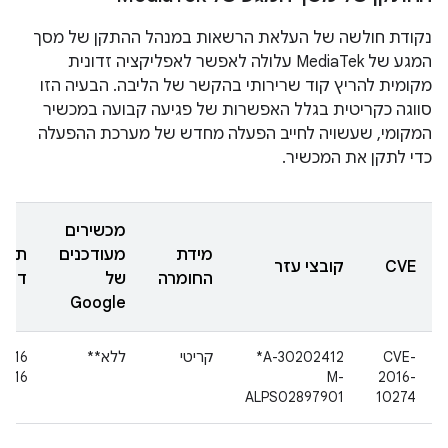
נקודת חולשה של העלאת הרשאות במנהל ההתקן של מסך
המגע של MediaTek עלולה לאפשר לאפליקציה זדונית
מקומית להריץ קוד שרירותי בהקשר של הליבה. הבעיה הזו
סווגה כקריטית בגלל האפשרות של פגיעה קבועה במכשיר
המקומי, שעשויה לחייב הפעלה מחדש של מערכת ההפעלה
כדי לתקן את המכשיר.
מכשירים
מידת
מעודכנים
תארי
CVE
קובצי עזר
החומרה
של
דיווח
Google
CVE-
A-30202412*
קריטי
ללא**
16 ב
2016
M-
2016-
ALPS02897901
10274