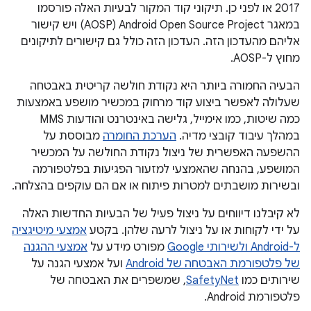
2017 או לפני כן. תיקוני קוד המקור לבעיות האלה פורסמו
במאגר Android Open Source Project‏ (AOSP) ויש קישור
אליהם מהעדכון הזה. העדכון הזה כולל גם קישורים לתיקונים
מחוץ ל-AOSP.
הבעיה החמורה ביותר היא נקודת חולשה קריטית באבטחה
שעלולה לאפשר ביצוע קוד מרחוק במכשיר מושפע באמצעות
כמה שיטות, כמו אימייל, גלישה באינטרנט והודעות MMS
במהלך עיבוד קובצי מדיה.
הערכת החומרה
מבוססת על
ההשפעה האפשרית של ניצול נקודת החולשה על המכשיר
המושפע, בהנחה שהאמצעי למזעור הפגיעות בפלטפורמה
ובשירות מושבתים למטרות פיתוח או אם הם עוקפים בהצלחה.
לא קיבלנו דיווחים על ניצול פעיל של הבעיות החדשות האלה
על ידי לקוחות או על ניצול לרעה שלהן. בקטע
אמצעי מיטיגציה
ל-Android ולשירותי Google
מפורט מידע על
אמצעי ההגנה
של פלטפורמת האבטחה של Android
ועל אמצעי הגנה על
שירותים כמו
SafetyNet
, שמשפרים את האבטחה של
פלטפורמת Android.