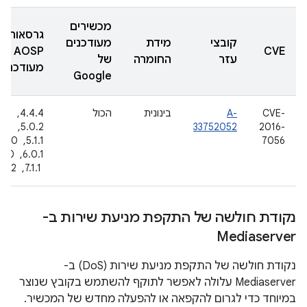
מכשירים
גרסאות
קובצי
מידת
מעודכנים
AOSP
CVE
עזר
החומרה
של
מעודכנות
Google
CVE-
A-
בינונית
הכול
4.4.4, ‏
2016-
33752052
5.0.2, ‏
7056
5.1.1, ‏
.0.1
‏ 7.1.1, ‏ 7.1.2
נקודת חולשה של התקפת מניעת שירות ב-
Mediaserver
נקודת חולשה של התקפת מניעת שירות (DoS) ב-
Mediaserver עלולה לאפשר לתוקף להשתמש בקובץ שנוצר
במיוחד כדי לגרום להקפאה או להפעלה מחדש של המכשיר.