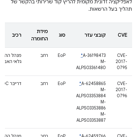
לאפליקציה זדונית מקומית להריץ קוד שרירותי בהקשר של
תהליך בעל הרשאות.
מידת
CVE
קובצי עזר
סוג
רכיב
החומרה
CVE-
A-36198473
*
EoP
רחב
מנהל ההתקן
2017-
M-
גלאי האביזר
ALPS03361480
0795
CVE-
A-62458865
*
EoP
רחב
דרייבר AUXADC
M-
2017-
ALPS03353884
0796
M-
ALPS03353886
M-
ALPS03353887
CVE-
A-62459766
*
EoP
רחב
מנהל ההתקן