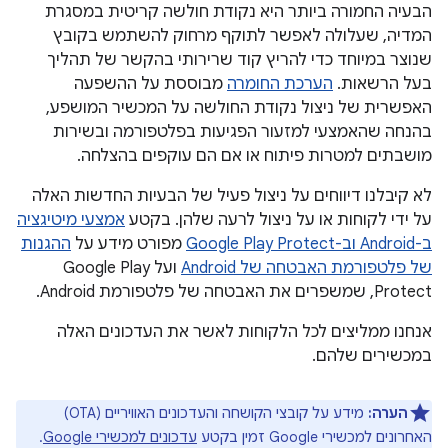
הבעיה החמורה ביותר היא נקודת חולשה קריטית במסגרת
המדיה, שעלולה לאפשר לתוקף מרחוק להשתמש בקובץ
שנוצר במיוחד כדי להריץ קוד שרירותי בהקשר של תהליך
בעל הרשאות.
הערכת החומרה
מבוססת על ההשפעה
האפשרית של ניצול נקודת החולשה על המכשיר המושפע,
בהנחה שהאמצעי למזעור הפגיעות בפלטפורמה ובשירות
מושבתים למטרות פיתוח או אם הם עוקפים בהצלחה.
לא קיבלנו דיווחים על ניצול פעיל של הבעיות החדשות האלה
על ידי לקוחות או על ניצול לרעה שלהן. בקטע
אמצעי מיטיגציה
ב-Android וב-Google Play Protect
מפורט מידע על
ההגנות
של פלטפורמת האבטחה של Android
ועל Google Play
Protect, שמשפרים את האבטחה של פלטפורמת Android.
אנחנו ממליצים לכל הלקוחות לאשר את העדכונים האלה
במכשירים שלהם.
הערה:
מידע על קובצי הקושחה והעדכונים האוויריים (OTA)
האחרונים למכשירי Google זמין בקטע
עדכונים למכשירי Google
.