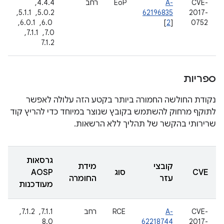
CVE-
A-
EoP
רחב
4.4.4, ‏
2017-
62196835
5.0.2, ‏ 5.1.1,
0752
]
2
[
‏ 6.0, ‏ 6.0.1, ‏
7.0, ‏ 7.1.1, ‏
7.1.2
ספריות
נקודת החולשה החמורה ביותר בקטע הזה עלולה לאפשר
לתוקף מרחוק להשתמש בקובץ שנוצר במיוחד כדי להריץ קוד
שרירותי בהקשר של תהליך ללא הרשאות.
גרסאות
קובצי
מידת
CVE
סוג
AOSP
עזר
החומרה
מעודכנות
CVE-
A-
RCE
רחב
7.1.1, ‏ 7.1.2, ‏
8.0
62218744
2017-