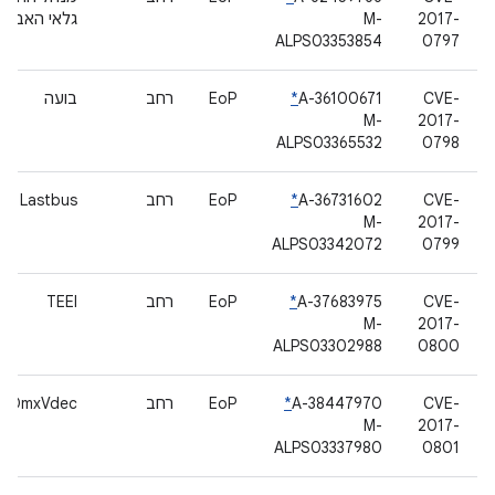
2017-
M-
גלאי האביזר
ALPS03353854
0797
CVE-
A-36100671
*
EoP
רחב
בועה
M-
2017-
ALPS03365532
0798
CVE-
A-36731602
*
EoP
רחב
Lastbus
M-
2017-
ALPS03342072
0799
CVE-
A-37683975
*
EoP
רחב
TEEI
M-
2017-
ALPS03302988
0800
CVE-
A-38447970
*
EoP
רחב
tkOmxVdec
M-
2017-
ALPS03337980
0801