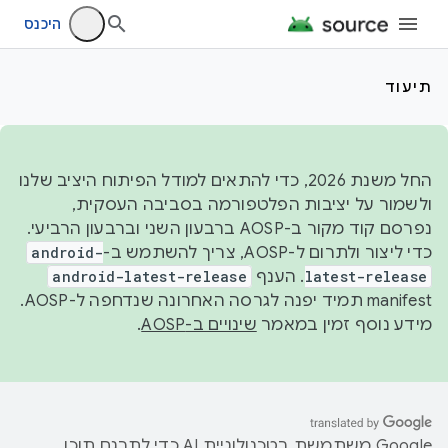
היכנס
תיעוד
החל משנת 2026, כדי להתאים למודל הפיתוח היציב שלנו
ולשמור על יציבות הפלטפורמה בסביבה העסקית,
נפרסם קוד מקור ב-AOSP ברבעון השני וברבעון הרביעי.
כדי ליצור ולתרום ל-AOSP, צריך להשתמש ב-
android-
latest-release
. הענף
android-latest-release
manifest תמיד יפנה לגרסה האחרונה שנדחפה ל-AOSP.
מידע נוסף זמין במאמר
שינויים ב-AOSP
.
‫Google משתמשת בטכנולוגיית AI כדי לתרגם תוכן