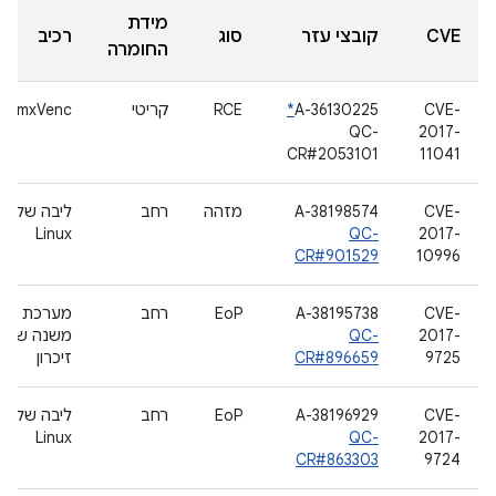
מידת
CVE
קובצי עזר
סוג
רכיב
החומרה
CVE-
A-36130225
*
RCE
קריטי
ibOmxVenc
QC-
2017-
CR#2053101
11041
CVE-
A-38198574
מזהה
רחב
ליבה של
Linux
QC-
2017-
CR#901529
10996
CVE-
A-38195738
EoP
רחב
מערכת
2017-
QC-
משנה של
9725
CR#896659
זיכרון
CVE-
A-38196929
EoP
רחב
ליבה של
Linux
QC-
2017-
CR#863303
9724