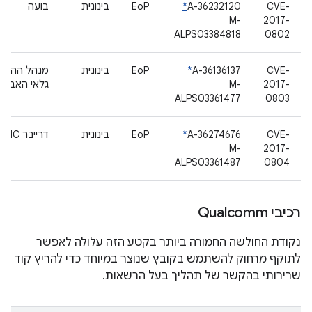
CVE-
A-36232120
*
EoP
בינונית
בועה
M-
2017-
ALPS03384818
0802
CVE-
A-36136137
*
EoP
בינונית
מנהל ההתקן
2017-
M-
גלאי האביזר
ALPS03361477
0803
CVE-
A-36274676
*
EoP
בינונית
דרייבר MMC
M-
2017-
ALPS03361487
0804
רכיבי Qualcomm
נקודת החולשה החמורה ביותר בקטע הזה עלולה לאפשר
לתוקף מרחוק להשתמש בקובץ שנוצר במיוחד כדי להריץ קוד
שרירותי בהקשר של תהליך בעל הרשאות.